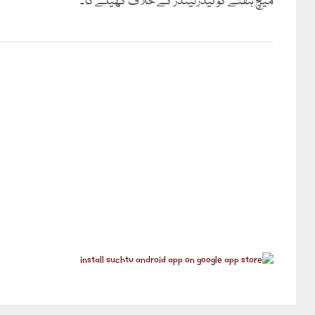
میچ ہفتے کو نیدرلینڈز کے خلاف کھیلے گا۔