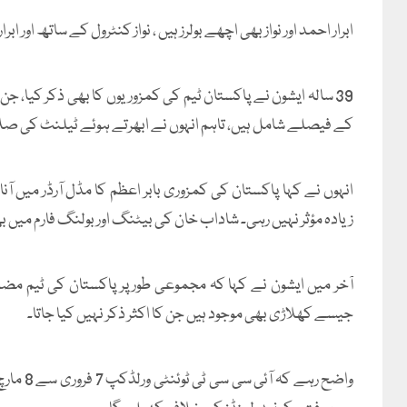
ابرار احمد اور نواز بھی اچھے بولرز ہیں ، نواز کنٹرول کے ساتھ اور 
39 سالہ ایشون نے پاکستان ٹیم کی کمزوریوں کا بھی ذکر کیا،
کے فیصلے شامل ہیں، تاہم انہوں نے ابھرتے ہوئے ٹیلنٹ کی صل
انہوں نے کہا پاکستان کی کمزوری بابر اعظم کا مڈل آرڈر میں آن
زیادہ مؤثر نہیں رہی۔ شاداب خان کی بیٹنگ اور بولنگ فارم میں 
آخر میں ایشون نے کہا کہ مجموعی طور پر پاکستان کی ٹیم مض
جیسے کھلاڑی بھی موجود ہیں جن کا اکثر ذکر نہیں کیا جاتا۔
واضح رہے