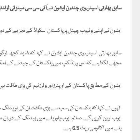
سابق بھارتی اسپنر روی چندرن ایشون نے آئی سی سی مینز ٹی ٹوئ
ایشون نے اپنے یوٹیوب چینل پر پاکستان اسکواڈ کے تجزیے کے دور
سابق بھارتی اسپنر روی چندرن ایشون نے کہا کہ شاید کچھ لوگو
مجھے لگتا ہے کہ اس ورلڈ کپ میں پاکستان کے جیتنے کے امکا
ایشون کے مطابق پاکستان کے اوپنرز اور بولرز ٹیم کی بڑی طاقت ہیں
انہوں نے کہا کہ پاکستان کی سب سے بڑی طاقت ان کی اوپننگ جوڑ
ایوب اوپن کریں گے۔ صائم ایوب پاور پلے میں بیٹنگ کے دوران متا
پلے میں اکانومی ریٹ 6.5 ہے۔