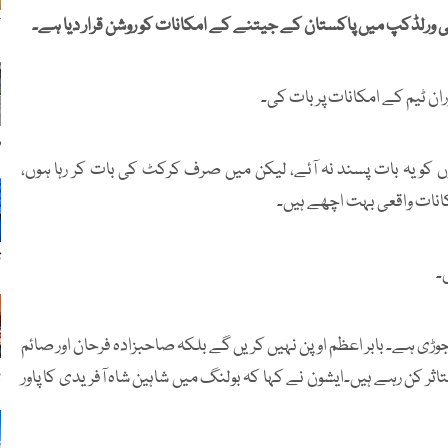
نٹی ورلڈکپ میں پاکستان کے جیتنے کے امکانات کو روشن قرار دیا ہے۔
ک
ان ٹیم کے امکانات پر بات کی۔
ر
ں کو یہ بات پسند نہ آئے، لیکن میں صرف کرکٹ کی بات کر رہا ہوں،
نات واقعی بہت اچھے ہیں۔
ت
۔
ی ہے۔ بابر اعظم اوپن نہیں کریں گے بلکہ صاحبزادہ فرحان اور صائم
ب
ثر کن رہے ہیں۔ایشون نے کہا کہ بولنگ میں شاہین شاہ آفریدی کا پاور