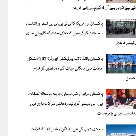
ے لیے لازمی ہے، آر-4 گروپ وزرائے خارجہ
پاکستان اور امریکا کا ٹی ٹی پی، بی ایل اے اور القاعدہ
سمیت دیگر گروہوں کیخلاف مشترکہ کارروائی جاری
کھنے کا عزم
پاکستان وائلڈ لائف پروٹیکشن ایوارڈز 2026: مشکل
حالات میں جنگلی حیات کے محافظوں کو خراجِ
حسین
پاکستان اورایران کے درمیان دیرینہ دوستانہ تعلقات
ہیں، اس دوستی کوپائیدار معاشی شراکت داری میں
دلنا ہے: ایرانی وزیر تجارت
سعودی عرب کی نئی ایئرلائن ‘ریاض ایئر’ کا فلائٹ