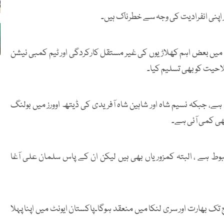
ابرار اپنی انفرادیت کی وجہ سے خطرناک ہیں۔
 جن میں بعض اہم کھلاڑیوں کی غیر مستقل کارکردگی اور ٹیم کمبی نیشن
احیت کو بھی تسلیم کیا۔
ا ہے، جبکہ نسیم شاہ اور شاہین شاہ آفریدی کی ڈیتھ اوورز میں بولنگ
بھی کمی آئی ہے۔
بوط ہے ، البتہ کمزوریاں بھی ہیں لیکن ان کے پاس سلمان علی آغا
 کہ آئی سی سی ٹی ٹوئنٹی ورلڈکپ 7 فروری سے 8 مارچ تک بھارت اور سری لنکا میں منعقد ہوگا۔پاکستان ایونٹ میں اپنا پہلا