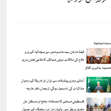
Related item
فیلڈ مارشل سید عاصم منیر سے صومالیہ کے وزیر
دفاع کی ملاقات، دونوں ممالک کا دفاعی تعاون مزید
ضبوط بنانے پر اتفاق
آبنائے ہرمز پر پیشرفت سے ایران اور امریکا کے درمیان
مذاکرات کی راہ ہموار ہوگی: ترجمان دفتر خارجہ
فلسطینی مسئلے کا منصفانہ، جامع اور مستقل حل
مشرق وسطیٰ میں پائیدار امن اور استحکام کے حصول