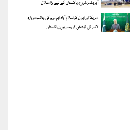
آپریشنز شروع، پاکستان کے لیے بڑا اعلان
امریکا اور ایران کو اسلام آباد ایم او یو کی جانب دوبارہ
لانے کی کوشش کر رہے ہیں: پاکستان