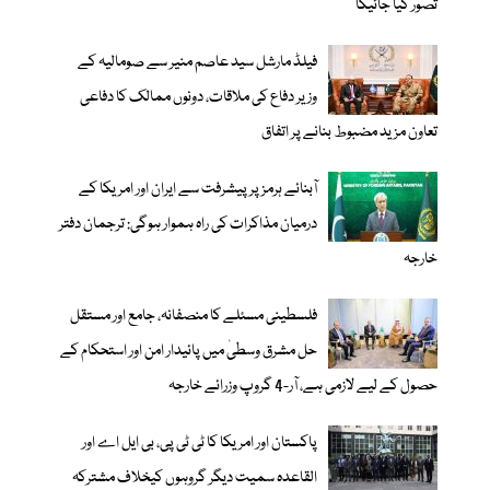
تصور کیا جائیگا
فیلڈ مارشل سید عاصم منیر سے صومالیہ کے
وزیر دفاع کی ملاقات، دونوں ممالک کا دفاعی
تعاون مزید مضبوط بنانے پر اتفاق
آبنائے ہرمز پر پیشرفت سے ایران اور امریکا کے
درمیان مذاکرات کی راہ ہموار ہوگی: ترجمان دفتر
خارجہ
فلسطینی مسئلے کا منصفانہ، جامع اور مستقل
حل مشرق وسطیٰ میں پائیدار امن اور استحکام کے
حصول کے لیے لازمی ہے، آر-4 گروپ وزرائے خارجہ
پاکستان اور امریکا کا ٹی ٹی پی، بی ایل اے اور
القاعدہ سمیت دیگر گروہوں کیخلاف مشترکہ