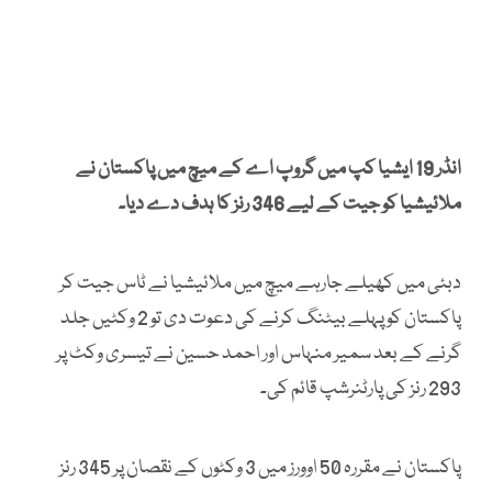
انڈر 19 ایشیا کپ میں گروپ اے کے میچ میں پاکستان نے
ملائیشیا کو جیت کے لیے 346 رنز کا ہدف دے دیا۔
دبئی میں کھیلے جارہے میچ میں ملائیشیا نے ٹاس جیت کر
پاکستان کو پہلے بیٹنگ کرنے کی دعوت دی تو 2 وکٹیں جلد
گرنے کے بعد سمیر منہاس اور احمد حسین نے تیسری وکٹ پر
293 رنز کی پارٹنرشپ قائم کی۔
پاکستان نے مقررہ 50 اوورز میں 3 وکٹوں کے نقصان پر 345 رنز