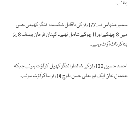
بنائے۔
سمیر منہاس نے 177 رنز کی ناقابل شکست اننگز کھیلی جس
میں 8 چھکے اور 11 چوکے شامل تھے۔ کپتان فرحان یوسف 8 رنز
بناکر ناٹ آؤٹ رہے۔
احمد حسین 132 رنز کی شاندار اننگز کھیل کر آؤٹ ہوئے جبکہ
عثمان خان ایک اور علی حسن بلوچ 14 رنز بناکر آؤٹ ہوئے۔