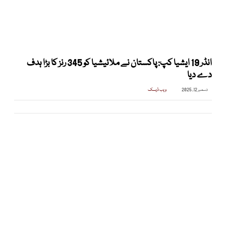
انڈر 19 ایشیا کپ: پاکستان نے ملائیشیا کو 345 رنز کا بڑا ہدف
دے دیا
دسمبر 12, 2025
ویب ڈیسک