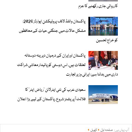
کارروائی جاری رکھنے کا عزم
پاکستان وائلڈ لائف پروٹیکشن ایوارڈز 2026:
مشکل حالات میں جنگلی حیات کے محافظوں
کو خراجِ تحسین
پاکستان اورایران کے درمیان دیرینہ دوستانہ
تعلقات ہیں، اس دوستی کوپائیدار معاشی شراکت
داری میں بدلنا ہے: ایرانی وزیر تجارت
سعودی عرب کی نئی ایئرلائن ‘ریاض ایئر’ کا
فلائٹ آپریشنز شروع، پاکستان کے لیے بڑا اعلان
آپ یہاں ہیں:
صفحہ اول
کھیل