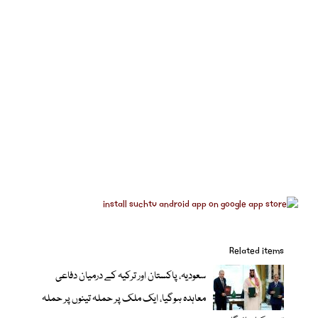
Related items
سعودیہ، پاکستان اور ترکیہ کے درمیان دفاعی
معاہدہ ہوگیا، ایک ملک پر حملہ تینوں پر حملہ