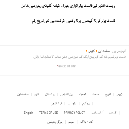
ویسٹ انڈیز کے فاسٹ بولر الزاری جوزف کوئٹہ گلیڈی ایٹرز میں شامل
فاسٹ بولر کی 5 گیندوں پر 5 وکٹیں، کرکٹ میں نئی تاریخ رقم
آپ یہاں ہیں:
صفحہ اول
کھیل
فاسٹ بولر نسیم شاہ کے کیریبئن لیگ کے میچ میں جشن منانے کا منفرد انداز وائرل
BACK TO TOP
کھیل
تفریح
صحت
تجارت
بین الاقوامی
پاکستان
لائیو
صفحہ اول
پروگرام
دلچسپ
ٹیکنالوجی
کیریئرز
آر ایس ایس
PRIVACY POLICY
TERMS OF USE
English
کالم / بلاگ
موسم
پروگرام شیڈول