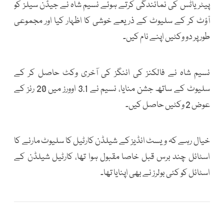
پیٹریاٹس کی نمائندگی کرتے ہوئے نسیم شاہ نے جیڈن سیلز کو
آؤٹ کر کے سلیوٹ کے ذریعے خوشی کا اظہار کیا اور مجموعی
طور پر دو وکٹیں اپنے نام کیں۔
نسیم شاہ نے فالکنز کی اننگز کی آخری وکٹ حاصل کر کے
سلیوٹ کے ساتھ جشن منایا، نسیم نے 3.1 اوورز میں 20 رنز کے
عوض 2 وکٹیں حاصل کیں۔
خیال رہے کہ ویسٹ انڈیز کے شیلڈن کارٹیل کا سلیوٹ مارنے کا
اسٹائل چند برس قبل خاصا مقبول ہوا تھا، کارٹیل شیلڈن کے
اسٹائل کو کئی بولرز نے بھی اپنایا تھا۔