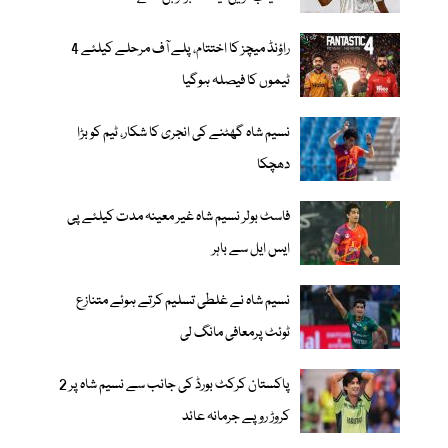
راؤنڈ میچز کا اختتام، پلے آف مرحلے کیلئے 4
ٹیموں کا فیصلہ ہوگیا
نسیم شاہ گھٹنے کی انجری کا شکار، ٹیم کو بڑا
دھچکا
فاسٹ بولر نسیم شاہ غیر معینہ مدت کیلئے پی
ایس ایل سے باہر
نسیم شاہ نے غلطی تسلیم کرتے ہوئے متنازع
ٹوئٹ پرمعافی مانگ لی
پاکستان کرکٹ بورڈ کی جانب سے نسیم شاہ پر 2
کروڑ روپے جرمانہ عائد