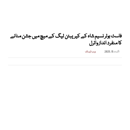
فاسٹ بولر نسیم شاہ کے کیریبئن لیگ کے میچ میں جشن منانے
کا منفرد انداز وائرل
اگست 15, 2025
ویب ڈیسک