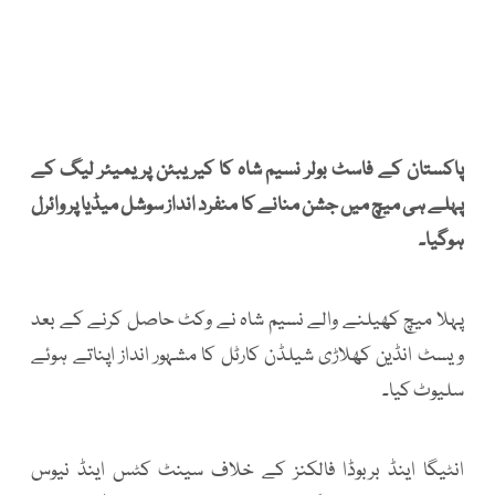
پاکستان کے فاسٹ بولر نسیم شاہ کا کیریبئن پریمیئر لیگ کے
پہلے ہی میچ میں جشن منانے کا منفرد انداز سوشل میڈیا پر وائرل
ہوگیا۔
پہلا میچ کھیلنے والے نسیم شاہ نے وکٹ حاصل کرنے کے بعد
ویسٹ انڈین کھلاڑی شیلڈن کارٹل کا مشہور انداز اپناتے ہوئے
سلیوٹ کیا۔
انٹیگا اینڈ بربوڈا فالکنز کے خلاف سینٹ کٹس اینڈ نیوس