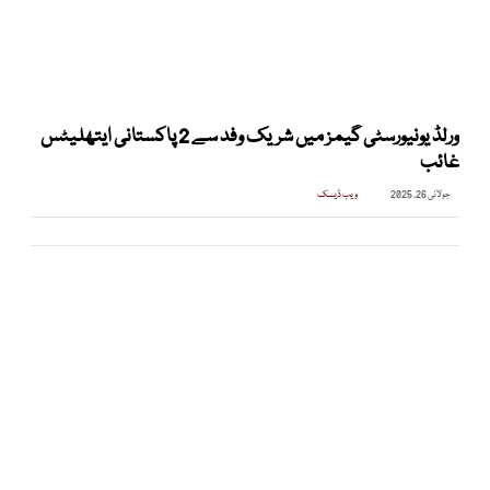
ورلڈ یونیورسٹی گیمز میں شریک وفد سے 2 پاکستانی ایتھلیٹس
غائب
جولائی 26, 2025
ویب ڈیسک