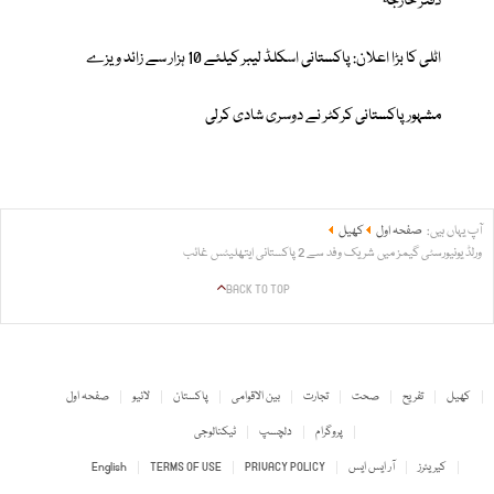
دفتر خارجہ
اٹلی کا بڑا اعلان: پاکستانی اسکلڈ لیبر کیلئے 10 ہزار سے زائد ویزے
مشہور پاکستانی کرکٹر نے دوسری شادی کرلی
آپ یہاں ہیں:
صفحہ اول
کھیل
ورلڈ یونیورسٹی گیمز میں شریک وفد سے 2 پاکستانی ایتھلیٹس غائب
BACK TO TOP
کھیل
تفریح
صحت
تجارت
بین الاقوامی
پاکستان
لائیو
صفحہ اول
پروگرام
دلچسپ
ٹیکنالوجی
کیریئرز
آر ایس ایس
PRIVACY POLICY
TERMS OF USE
English