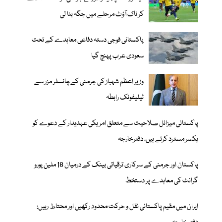
کر ناک آؤٹ مرحلے میں جگہ بنا لی
پاکستانی فوجی دستہ دفاعی معاہدے کے تحت
سعودی عرب پہنچ گیا
وزیر اعظم شہباز کی جرمنی کےچانسلر مزر سے
ٹیلیفونک رابطہ
پاکستانی میزائل صلاحیت سے متعلق امریکی عہدیدار کے دعوے کو
یکسر مسترد کرتے ہیں، دفترخارجہ
پاکستان اور جرمنی کے سرکاری ترقیاتی بینک کے درمیان 18 ملین یورو
گرانٹ کی معاہدے پر دستخط
ایران میں مقیم پاکستانی نقل و حرکت محدود رکھیں اور محتاط رہیں: