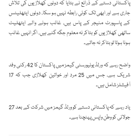
پاکستانی دستے کے ذرائع نے بتایا کہ دونوں کھلاڑیوں کی تلاش
جاری ہے اور ابھی تک کوئی رابطہ نہیں ہو سکا، دونوں ایتھلیٹس
کے پاسپورٹ منیجر کے پاس ہیں، غائب ہونے والے ایتھلیٹ
ساتھی کھلاڑیوں کو بتاکر نہ معلوم جگہ گئے ہیں، اگر انہیں غائب
ہونا ہوتا تو بتاکر نہ جاتے۔
واضح رہے کہ ورلڈ یونیورسٹی گیمز میں پاکستان کا 42 رکنی وفد
شریک ہے، جس میں 25 مرد اور خواتین کھلاڑی جب کہ 17
آفیشلز شامل ہیں۔
یاد رہے کہ پاکستانی دستے کو ورلڈ گیمز میں شرکت کے بعد 27
جولائی کو وطن واپس پہنچنا ہے۔