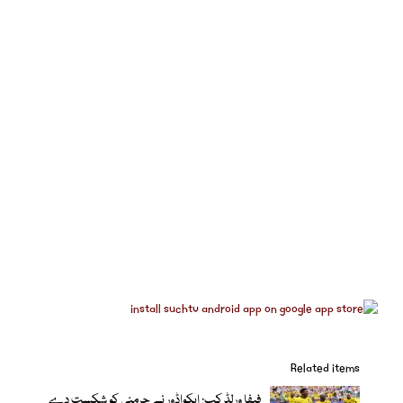
Related items
فیفا ورلڈ کپ: ایکواڈور نے جرمنی کو شکست دے