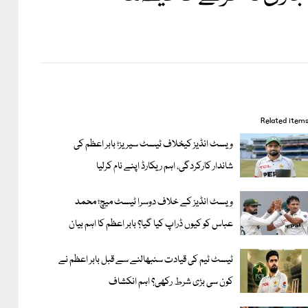
Related item
ویسٹ انڈیز کیخلاف ٹیسٹ سیریز؛ بابر اعظم کی
شاندار کارکردگی، اہم ریکارڈ اپنے نام کرلیا
ویسٹ انڈیز کے خلاف دوسرا ٹیسٹ میچ؛ محمد
عباس کو کیوں ڈراپ کیا گیا؟ بابر اعظم کا اہم بیان
ٹیسٹ ٹیم کی قیادت سنبھالنے سے قبل بابر اعظم نے
کون سی بڑی شرط رکھی؟ اہم انکشاف