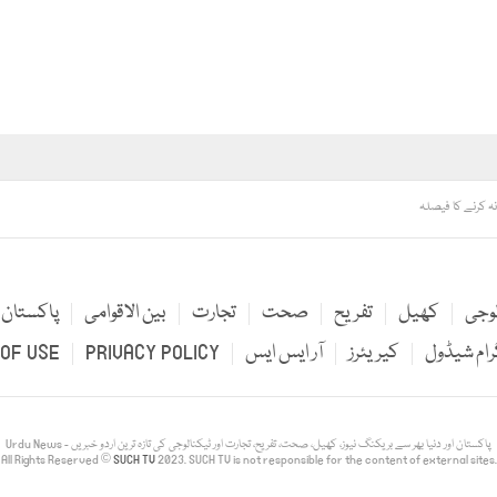
نہ کرنے کا فیصلہ
لوجی
کھیل
تفریح
صحت
تجارت
بین الاقوامی
پاکستان
رام شیڈول
کیریئرز
آر ایس ایس
PRIVACY POLICY
OF USE
Urdu News - پاکستان اور دنیا بھر سے بریکنگ نیوز، کھیل، صحت، تفریح، تجارت اور ٹیکنالوجی کی تازہ ترین اردو خبریں
All Rights Reserved ©
SUCH TV
2023. SUCH TV is not responsible for the content of external sites.