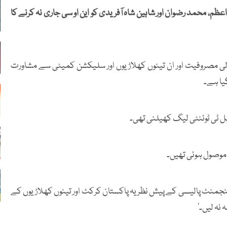
عظم، محمد رضوان اور شاہین شاہ آفریدی کو این او سی جاری نہ کرنے کا
لی مصروفیت اور ان تینوں کھلاڑیوں اور سلیکشن کمیٹی سے مشاورت
گیا ہے۔
وبل ٹی ٹوئنٹی لیگ کھیلنی تھی۔
 موصول ہوئی تھیں۔
ینجمنٹ پالیسی کے پیش نظر یہ پاکستان کرکٹ اور تینوں کھلاڑیوں کے
نہ لیں۔‘