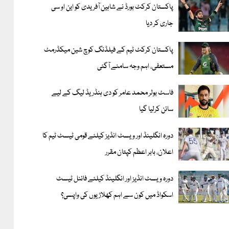
پاکستان کرکٹ بورڈ نے شاہین آفریدی کو این او سی
جاری کر دیا
پاکستان کرکٹ ٹیم کے فیلڈنگ کوچ شین میکڈرمٹ
مستعفی، اہم وجہ سامنے آگئی
فاسٹ بولر محمد عامر کو دی ہنڈریڈ لیگ کے لیے
سائن کرلیا گیا
دورہ انگلینڈ اور ویسٹ انڈیز کیلئے قومی ٹیسٹ ٹیم کا
اعلان، بابر اعظم کپتان مقرر
دورہ ویسٹ انڈیز اور انگلینڈ کیلئے فائنل ٹیسٹ
اسکواڈ میں کون سے اہم کھلاڑیوں کی واپسی؟