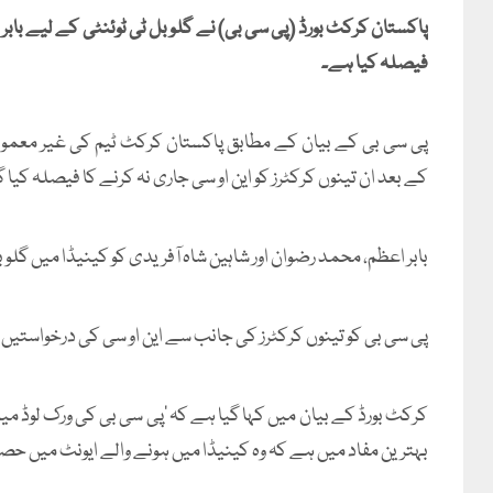
پاکستان کرکٹ بورڈ (پی سی بی) نے گلوبل ٹی ٹوئنٹی کے لیے بابر ا
فیصلہ کیا ہے۔
پی سی بی کے بیان کے مطابق پاکستان کرکٹ ٹیم کی غیر معمو
کے بعد ان تینوں کرکٹرز کو این او سی جاری نہ کرنے کا فیصلہ کیا 
بابر اعظم، محمد رضوان اور شاہین شاہ آفریدی کو کینیڈا میں گل
پی سی بی کو تینوں کرکٹرز کی جانب سے این او سی کی درخواستیں
کرکٹ بورڈ کے بیان میں کہا گیا ہے کہ ’پی سی بی کی ورک لوڈ م
بہترین مفاد میں ہے کہ وہ کینیڈا میں ہونے والے ایونٹ میں حصہ 