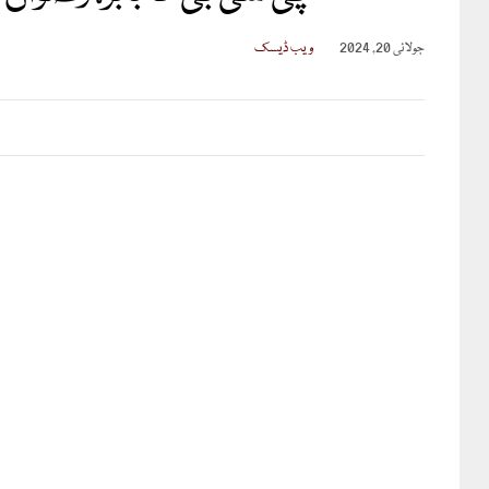
جولائی 20, 2024
ویب ڈیسک