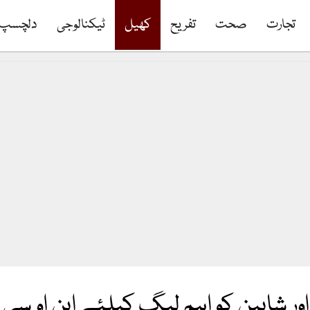
تجارت
صحت
تفریح
کھیل
ٹیکنالوجی
دلچسپ
 اور شاہین کو اہم لیگ کیلئے این او سی