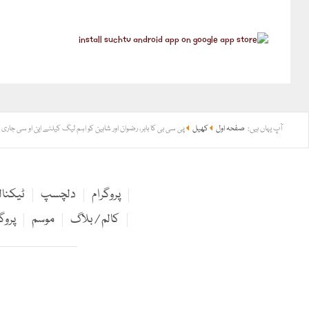
آپ یہاں ہیں:
صفحہ اول
کھیل
پی سی بی کا بابر، رضوان اور شاہین کو اہم لیگ کیلئے این او سی جاری 
پروگرام
دلچسپ
ٹیکنا
کالم / بلاگ
موسم
پروگ