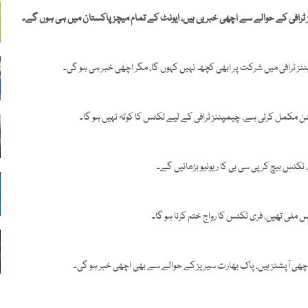
ٹرافی کے حوالے سے اچھی خبریں ہیں، ایونٹ کے تمام میچز پاکستان میں ہی ہوں گے۔
نز ٹرافی میں شرکت پر ابھی کچھ نہیں کہوں گا، مگر اچھی خبر ہی ہو گی۔
ن مکمل کرنی ہے، چیمپئنز ٹرافی کے لیے ٹکٹس کا کوٹہ نہیں ہو گا۔
ٹکٹس بیچ کر پی سی بی کا ریونیو بڑھائیں گے۔
چھی آپشنز ہیں، پاک بھارت سیریز کے حوالے سے بھی اچھی خبر ہو گی۔