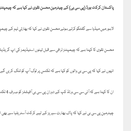
پاکستان کرکٹ بورڈ (پی سی بی) کے چیئرمین محسن نقوی نے کہا ہے کہ چیمپئنز 
لاہور میں میڈیا سے گفتگو کرتے ہوئے محسن نقوی نے کہا کہ بھارتی ٹیم کے چیمپئ
محسن نقوی کا کہنا ہے کہ چیمپئنز ٹرافی سے قبل تینوں اسٹیڈیمز کی اپ گریڈیش
انہوں نے کہا کہ پی سی بی والوں کو کہا ہے کہ ٹکٹس پر لوگ آپ کو تنگ کریں گے، 
ان کا کہنا ہے کہ آئی سی سی ورلڈ کپ کے دوران پی سی بی آفیشلز کو صرف 4 ٹکٹس ملی تھیں، فری ٹکٹس کا رواج ختم کرنا ہو گا۔
چیئرمین پی سی بی نے کہا کہ پاک بھارت سیریز کے لیے کرکٹ آسٹریلیا سے بھی ا