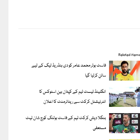
Related item
فاسٹ بولر محمد عامر کو دی ہنڈریڈ لیگ کے لیے
سائن کرلیا گیا
انگلینڈ ٹیسٹ ٹیم کے کپتان بین اسٹوکس کا
انٹرنیشنل کرکٹ سے ریٹائرمنٹ کا اعلان
بنگلا دیش کرکٹ ٹیم کے فاسٹ بولنگ کوچ شان ٹیٹ
مستعفی