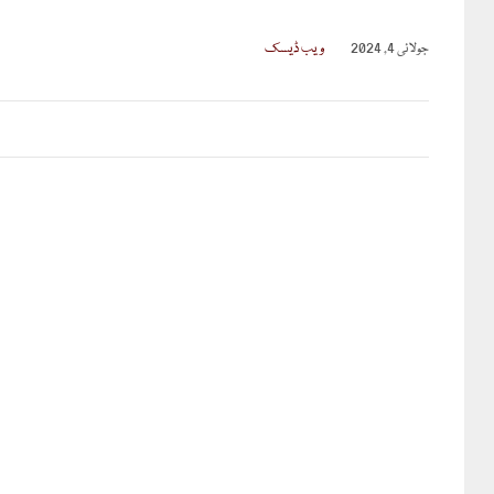
جولائی 4, 2024
ویب ڈیسک