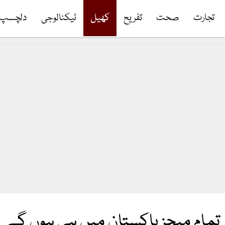
تجارت
صحت
تفریح
کھیل
ٹیکنالوجی
دلچسپ
تمام میچز پاکستان میں ہی ہوں گے