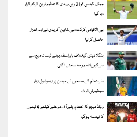
جیک کیلس کو 21 ویں صدی کا عظیم ترین کرکٹر قرار
دیا گیا
بین الاقوامی کرکٹ میں شاہین آفریدی نے اہم اعزاز
حاصل کر لیا
بنگلا دیش کیخلاف بابراعظم پہلے ٹیسٹ میچ سے
باہر کیوں؟ اہم وجہ سامنے آگئی
بابر اعظم کے مداحوں نے میدان پر دھاوا بول دیا،
سیکیورٹی الرٹ
راؤنڈ میچز کا اختتام، پلے آف مرحلے کیلئے 4 ٹیموں
کا فیصلہ ہوگیا