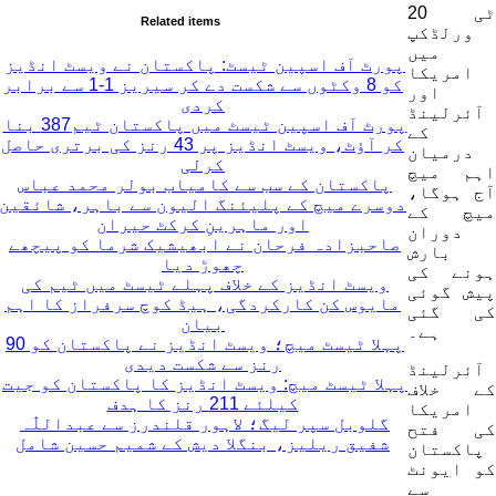
ٹی 20
Related items
ورلڈکپ
میں
پورٹ آف اسپین ٹیسٹ: پاکستان نے ویسٹ انڈیز
امریکا
کو 8 وکٹوں سے شکست دے کر سیریز 1-1 سے برابر
اور
کردی
آئرلینڈ
پورٹ آف اسپین ٹیسٹ میں پاکستان ٹیم387 بنا
کے
کر آؤٹ، ویسٹ انڈیز پر 43 رنز کی برتری حاصل
درمیان
کرلی
اہم میچ
پاکستان کے سب سے کامیاب بولر محمد عباس
آج ہوگا،
دوسرے میچ کے پلیئنگ الیون سے باہر، شائقین
میچ کے
اور ماہرینِ کرکٹ حیران
دوران
صاحبزادہ فرحان نے ابھیشیک شرما کو پیچھے
بارش
چھوڑ دیا
ہونے کی
ویسٹ انڈیز کے خلاف پہلے ٹیسٹ میں ٹیم کی
پیش گوئی
مایوس کن کارکردگی، ہیڈ کوچ سرفراز کا اہم
کی گئی
بیان
ہے۔
پہلا ٹیسٹ میچ؛ ویسٹ انڈیز نے پاکستان کو 90
رنز سے شکست دیدی
آئرلینڈ
پہلا ٹیسٹ میچ: ویسٹ انڈیز کا پاکستان کو جیت
کے خلاف
کیلئے 211 رنز کا ہدف
امریکا
گلوبل سپر لیگ؛ لاہور قلندرز سے عبداللّٰہ
کی فتح
شفیق ریلیز، بنگلا دیش کے شمیم حسین شامل
پاکستان
کو ایونٹ
سے