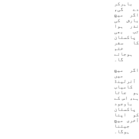
باہرکر
دے گی،
اگر میچ
بارش کی
نذر ہوا
تب بھی
پاکستان
کا سفر
ختم
ہوجائے
گا۔
اگر میچ
میں
آئرلینڈ
کامیاب
ہو جاتا
ہے، اس کے
باوجود
پاکستان
کو اپنا
آخری میچ
جیتنا
ہوگا۔