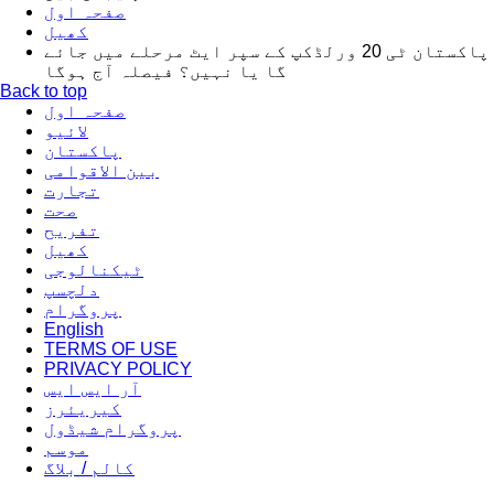
صفحہ اول
کھیل
پاکستان ٹی 20 ورلڈکپ کے سپر ایٹ مرحلے میں جائے
گا یا نہیں؟ فیصلہ آج ہوگا
Back to top
صفحہ اول
لائیو
پاکستان
بین الاقوامی
تجارت
صحت
تفریح
کھیل
ٹیکنالوجی
دلچسپ
پروگرام
English
TERMS OF USE
PRIVACY POLICY
آر ایس ایس
کیریئرز
پروگرام شیڈول
موسم
کالم / بلاگ