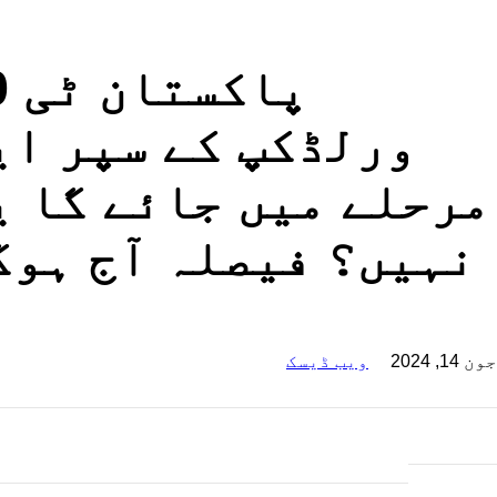
پاک
ورلڈکپ کے سپر ای
مرحلے میں جائے گا ی
نہیں؟ فیصلہ آج ہوگ
جون 14, 2024
ویب ڈیسک