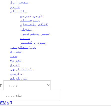
صفحہ اول
لائیو
پاکستان
قومی خبریں
بلوچستان
گلگت بلتستان
پنجاب
خیبر پختونخوا
سندھ
جموں و کشمیر
بین الاقوامی
تجارت
صحت
تفریح
کھیل
ٹیکنالوجی
دلچسپ
پروگرام
EN