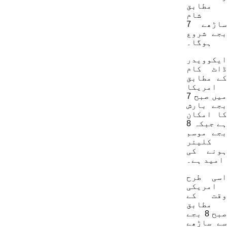
مطابق
شام
ساڑھے 7
بجے شروع
ہوگا۔
ایکوویدر
ڈاٹ کام
کے مطابق
امریکا
میں صبح 7
بجے بارش
کا امکان
ہے جبکہ 8
بجے موسم
کلیئر
ہونے کی
امید ہے۔
اسی طرح
امریکی
وقت کے
مطابق
صبح 8 بجے
سے ساڑھے