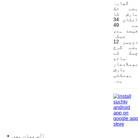
گیارہ
بجے تک
بارش کا
امکان 34
سے 49
فیصد ہے،
جبکہ
دوپہر 12
بجے گرج
چمک کے
ساتھ
موسلادھار
بارش
ہوسکتی
ہے۔
آپ یہاں ہیں: