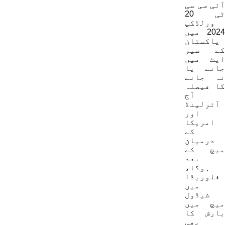
آئی سی سی
ٹی 20
ورلڈکپ
2024 میں
پاکستان
کے سپر
ایٹ میں
جانے یا
نہ جانے
کا فیصلہ
آج
آئرلینڈ
اور
امریکا
کے
درمیان
میچ کے
بعد
ہوگا،
فلوریڈا
میں
شیڈول
میچ میں
بارش کا
بھی