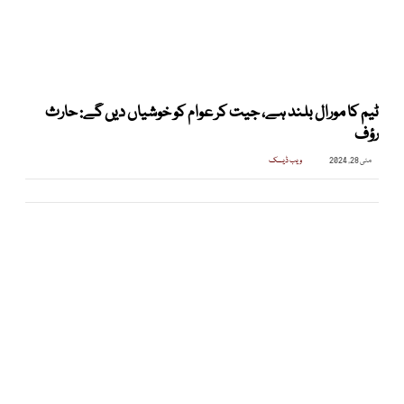
ٹیم کا مورال بلند ہے، جیت کر عوام کو خوشیاں دیں گے: حارث
رؤف
مئی 28, 2024
ویب ڈیسک