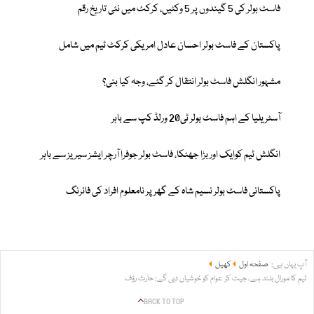
فاسٹ بولر کی 5 گیندوں پر 5 وکٹیں، کرکٹ میں نئی تاریخ رقم
پاکستان کے فاسٹ بولر احسان عادل امریکی کرکٹ ٹیم میں شامل
مشہور انگلش فاسٹ بولر انتقال کر گئے، وجہ کیا بنی؟
آسٹریلیا کے اہم فاسٹ بولر ٹی20 ورلڈ کپ سے باہر
انگلش ٹیم کوایک اور بڑا جھٹکا، فاسٹ بولر جوفرا آرچر ایشز سیریز سے باہر
پاکستانی فاسٹ بولر نسیم شاہ کے گھر پر نامعلوم افراد کی فائرنگ
آپ یہاں ہیں:
صفحہ اول
کھیل
ٹیم کا مورال بلند ہے، جیت کر عوام کو خوشیاں دیں گے: حارث رؤف
BACK TO TOP