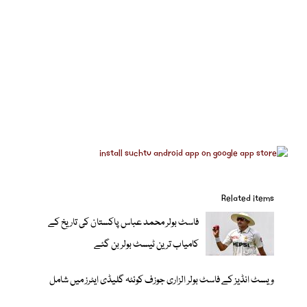
Related items
فاسٹ بولر محمد عباس پاکستان کی تاریخ کے
کامیاب ترین ٹیسٹ بولر بن گئے
ویسٹ انڈیز کے فاسٹ بولر الزاری جوزف کوئٹہ گلیڈی ایٹرز میں شامل