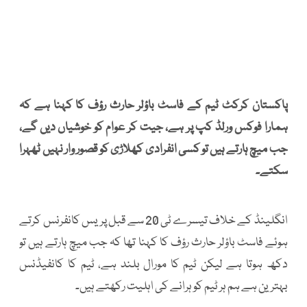
پاکستان کرکٹ ٹیم کے فاسٹ باؤلر حارث رؤف کا کہنا ہے کہ
ہمارا فوکس ورلڈ کپ پر ہے، جیت کر عوام کو خوشیاں دیں گے،
جب میچ ہارتے ہیں تو کسی انفرادی کھلاڑی کو قصور وار نہیں ٹھہرا
سکتے۔
انگلینڈ کے خلاف تیسرے ٹی 20 سے قبل پریس کانفرنس کرتے
ہوئے فاسٹ باؤلر حارث رؤف کا کہنا تھا کہ جب میچ ہارتے ہیں تو
دکھ ہوتا ہے لیکن ٹیم کا مورال بلند ہے، ٹیم کا کانفیڈنس
بہترین ہے ہم ہر ٹیم کو ہرانے کی اہلیت رکھتے ہیں۔