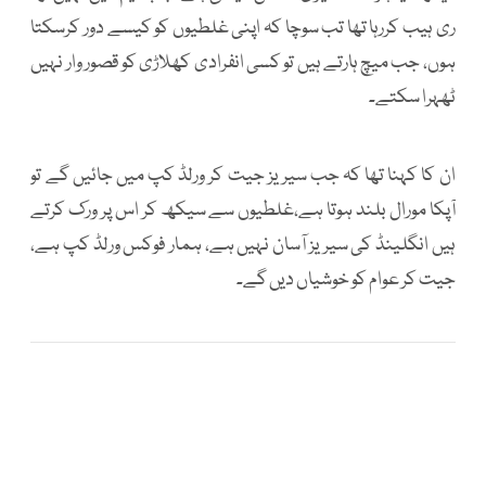
ری ہیب کررہا تھا تب سوچا کہ اپنی غلطیوں کو کیسے دور کرسکتا
ہوں، جب میچ ہارتے ہیں تو کسی انفرادی کھلاڑی کو قصور وار نہیں
ٹھہرا سکتے۔
ان کا کہنا تھا کہ جب سیریز جیت کر ورلڈ کپ میں جائیں گے تو
آپکا مورال بلند ہوتا ہے،غلطیوں سے سیکھ کر اس پر ورک کرتے
ہیں انگلینڈ کی سیریز آسان نہیں ہے، ہمار فوکس ورلڈ کپ ہے،
جیت کر عوام کو خوشیاں دیں گے۔