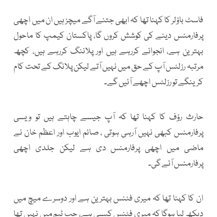
فاسٹ باؤلر کا کہنا تھا کہ ابھی جتنے آگے میچز ہیں ان میں اچھی
پرفارمنس دینے کی کوشش کروں گا، پاکستان کیمپ کا ماحول
بہترین ہے، انجوائے کررہے ہیں اور پلاننگ کررہے ہیں، کچھ
مرتبہ رزلٹس آپ کے حق میں نہیں آتے لیکن پلانگ کے تحت کام
کرینگے تو رزلٹس اچھے آئیں گے۔
حارث رؤف کا کہنا تھا کہ آپ جیسے چاہتے ہیں تو ویسی
پرفارمنس کبھی نہیں آرہی ہوتی ، صائم ایوب اور اعظم خان نے
ماضی میں اچھی پرفارمنس دی ہے لیکن جلدی اچھی
پرفارمنس آئے گی۔
ان کا کہنا تھا کہ میری فٹنس بہترین ہے اور دوسرے میچ میں
دیکھ لیا ہوگا کہ میری فٹنس کیسی ہے، جب ٹیم میں نہیں تھا