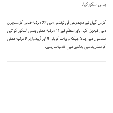
پلس اسکور کیا۔
کرس گیل نے مجموعی ٹی ٹوئنٹی میں 22 مرتبہ ففٹی کو سنچری
میں تبدیل کیا، بابر اعظم نے 11 مرتبہ ففٹی پلس اسکور کو تین
ہندسوں میں بدلا جبکہ ویرات کوہلی 9 اور ڈیوڈ وارنر 8 مرتبہ ففٹی
کو ہنڈریڈ میں بدلنے میں کامیاب رہے۔