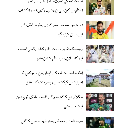
ٹیسٹ ٹیم کی قیادت سنبھالنے سے قبل بابر
اعظم نے کون سی بڑی شرط رکھی؟ اہم انکشاف
فاسٹ بولر محمد عامر کو دی ہنڈریڈ لیگ کے
لیے سائن کرلیا گیا
دورہ انگلینڈ اور ویسٹ انڈیز کیلئے قومی ٹیسٹ
ٹیم کا اعلان، بابر اعظم کپتان مقرر
انگلینڈ ٹیسٹ ٹیم کے کپتان بین اسٹوکس کا
انٹرنیشنل کرکٹ سے ریٹائرمنٹ کا اعلان
بنگلا دیش کرکٹ ٹیم کے فاسٹ بولنگ کوچ شان
ٹیٹ مستعفی
بابراعظم نے لیجنڈری بیٹر ظہیر عباس کا کئی