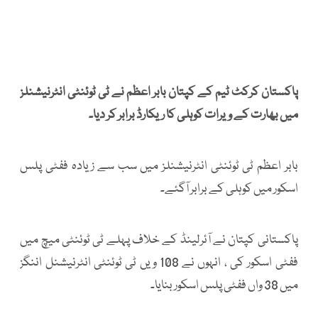
پاکستان کرکٹ ٹیم کے کپتان بابر اعظم نے ٹی ٹوئنٹی انٹرنیشنلز
میں بھارت کے ویرات کوہلی کا ریکارڈ برابر کر دیا۔
بابر اعظم ٹی ٹوئنٹی انٹرنیشنلز میں سب سے زیادہ ففٹی پلس
اسکور میں کوہلی کے برابر آگئے۔
پاکستانی کپتان نے آئرلینڈ کے خلاف پہلے ٹی ٹوئنٹی میچ میں
ففٹی اسکور کی ، انہوں نے 108 ویں ٹی ٹوئنٹی انٹرنیشنل اننگز
میں 38 واں ففٹی پلس اسکور بنایا۔