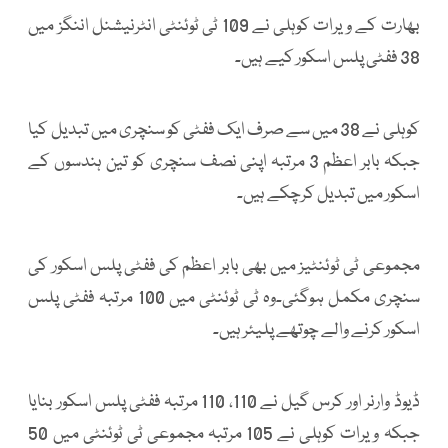
بھارت کے ویرات کوہلی نے 109 ٹی ٹوئنٹی انٹرنیشنل اننگز میں
38 ففٹی پلس اسکور کیے ہیں۔
کوہلی نے 38 میں سے صرف ایک ففٹی کو سنچری میں تبدیل کیا
جبکہ بابر اعظم 3 مرتبہ اپنی نصف سنچری کو تین ہندسوں کے
اسکور میں تبدیل کرچکے ہیں۔
مجموعی ٹی ٹوئنٹیز میں بھی بابر اعظم کی ففٹی پلس اسکور کی
سنچری مکمل ہوگئی۔وہ ٹی ٹوئنٹی میں 100 مرتبہ ففٹی پلس
اسکور کرنے والے چوتھے پلیئر ہیں۔
ڈیوڈ وارنر اور کرس گیل نے 110، 110 مرتبہ ففٹی پلس اسکور بنایا
جبکہ ویرات کوہلی نے 105 مرتبہ مجموعی ٹی ٹوئنٹی میں 50