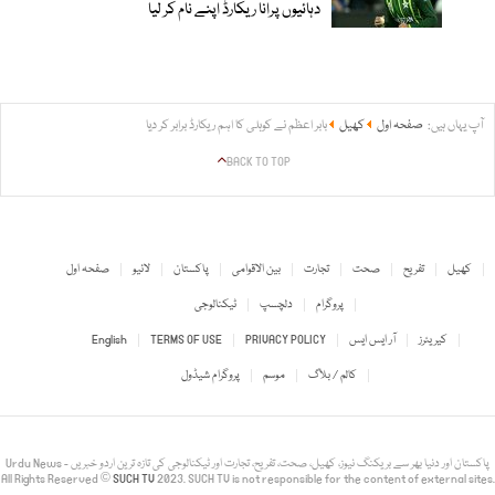
دہائیوں پرانا ریکارڈ اپنے نام کر لیا
آپ یہاں ہیں:
صفحہ اول
کھیل
بابر اعظم نے کوہلی کا اہم ریکارڈ برابر کر دیا
BACK TO TOP
کھیل
تفریح
صحت
تجارت
بین الاقوامی
پاکستان
لائیو
صفحہ اول
پروگرام
دلچسپ
ٹیکنالوجی
کیریئرز
آر ایس ایس
PRIVACY POLICY
TERMS OF USE
English
کالم / بلاگ
موسم
پروگرام شیڈول
Urdu News - پاکستان اور دنیا بھر سے بریکنگ نیوز، کھیل، صحت، تفریح، تجارت اور ٹیکنالوجی کی تازہ ترین اردو خبریں
All Rights Reserved ©
SUCH TV
2023. SUCH TV is not responsible for the content of external sites.