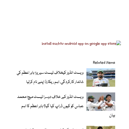
Related items
ویسٹ انڈیز کیخلاف ٹیسٹ سیریز؛ بابر اعظم کی
شاندار کارکردگی، اہم ریکارڈ اپنے نام کرلیا
ویسٹ انڈیز کے خلاف دوسرا ٹیسٹ میچ؛ محمد
عباس کو کیوں ڈراپ کیا گیا؟ بابر اعظم کا اہم
بیان