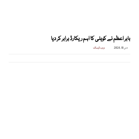
بابر اعظم نے کوہلی کا اہم ریکارڈ برابر کر دیا
مئی 10, 2024
ویب ڈیسک