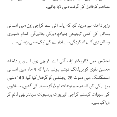
عناصر کو قانون کی گرفت میں لایا جائے۔
وزیر داخلہ نے مزید کہا کہ ایف آئی اے کراچی زون میں انسانی
وسائل کی کمی ترجیحی بنیادپردورکی جائےگی، تمام ضروری
وسائل دیں گے،کارکردگی سے ادارے کی نیک نامی بڑھانی ہے۔
اجلاس میں ڈائریکٹر ایف آئی اے کراچی زون نے وزیر داخلہ
محسن نقوی کو بریفنگ دیتے ہوئے بتایا کہ 4 ماہ میں انسانی
اسمگلنگ میں ملوث 20 ایجنٹس کو گرفتار کیا گیا، 140 ملین
روپے کی نان کسٹم مصنوعات اور ڈرگز ضبط کی گئیں، مسافروں
کی سہولت کیلئے کراچی ائیر پورٹ پر سہولت سینٹر بھی قائم کر
دیا گیا ہے۔