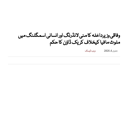
وفاقی وزیرداخلہ کا منی لانڈرنگ اور انسانی اسمگلنگ میں
ملوث مافیا کیخلاف کریک ڈاؤن کا حکم
جنوری 4, 2026
ویب ڈیسک