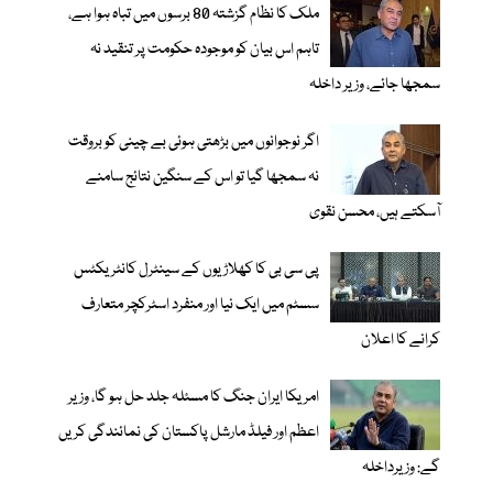
ملک کا نظام گزشتہ 80 برسوں میں تباہ ہوا ہے،
تاہم اس بیان کو موجودہ حکومت پر تنقید نہ
سمجھا جائے، وزیر داخلہ
اگر نوجوانوں میں بڑھتی ہوئی بے چینی کو بروقت
نہ سمجھا گیا تو اس کے سنگین نتائج سامنے
آسکتے ہیں، محسن نقوی
پی سی بی کا کھلاڑیوں کے سینٹرل کانٹریکٹس
سسٹم میں ایک نیا اور منفرد اسٹرکچر متعارف
کرانے کا اعلان
امریکا ایران جنگ کا مسئلہ جلد حل ہو گا، وزیر
اعظم اور فیلڈ مارشل پاکستان کی نمائندگی کریں
گے: وزیرداخلہ