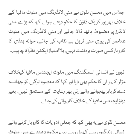
اجلاس میں محسن نقوی نے منی لانڈرنگ میں ملوث مافیا کے
خلاف بھرپور کریک ڈاؤن کا حکم دیتے ہوئے کہا کہ بڑے منی
لانڈرز پر مضبوط ہاتھ ڈالا جائے اور منی لانڈرنگ میں ملوث
عناصر کی پوری منی ٹریل بے نقاب کی جائے، حوالہ ہنڈی کا
کاروبارکسی صورت برداشت نہیں، بلاامتیاز ایکشن نظرآنا چاہیے۔
انہوں نے انسانی اسمگلنگ میں ملوث ایجنٹس مافیا کیخلاف
مؤثر کارروائی کا حکم بھی دیا اور کہا کہ معصوم لوگوں کو جھانسہ
دےکرباہربھجوانے والے رتی بھر رعایت کے مستحق نہیں، بغیر
دباؤ ایجنٹس مافیا کے خلاف کارروائی کی جائے۔
محسن نقوی نے یہ بھی کہا کہ جعلی ادویات کا کاروبار کرنے والے
انسانی زندگیوں سے کھیل رہے ہیں، مکروہ دھندے میں ملوث