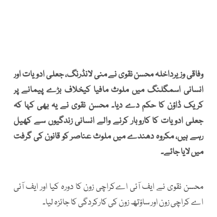
وفاقی وزیرداخلہ محسن نقوی نے منی لانڈرنگ، جعلی ادویات اور
انسانی اسمگلنگ میں ملوث مافیا کیخلاف بڑے پیمانے پر
کریک ڈاؤن کا حکم دے دیا۔ محسن نقوی نے یہ بھی کہا کہ
جعلی ادویات کا کاروبار کرنے والے انسانی زندگیوں سے کھیل
رہے ہیں، مکروہ دھندے میں ملوث عناصر کو قانون کی گرفت
میں لایا جائے۔
محسن نقوی نے ایف آئی اےکراچی زون کا دورہ کیا اور ایف آئی
اے کراچی زون اور ساؤتھ زون کی کارکردگی کا جائزہ لیا۔