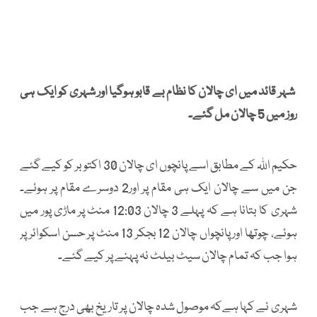
شہر قائد میں ای چالان کا نظام بے قابو ہوگیا اور شہری کو ایک ہی
روز میں 5 چالان مل گئے۔
حکیم اللہ کے مطابق اسے پانچوں ای چالان 30 اکتوبر کو کیے گئے
جن میں سے چالان ایک ہی مقام پر اور2 دوسرے مقام پر ہوئے۔
شہری کا بتانا ہے کہ پہلے 3 چالان 12:03 منٹ پر ماڑی پور میں
ہوئے، چوتھا اور پانچواں چالان 12 بجکر 13 منٹ پر حسن اسکوائر پر
ہوا جب کہ تمام چالان سیٹ بیلٹ نہ پہنے پر کیے گئے۔
شہری نے کہا ہےکہ موصول شدہ چالان پر تاریخ بھی درج ہے جب