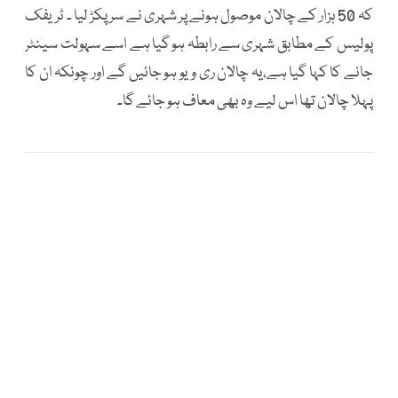
کہ 50 ہزار کے چالان موصول ہونے پر شہری نے سر پکڑ لیا ۔ ٹریفک
پولیس کے مطابق شہری سے رابطہ ہو گیا ہے اسے سہولت سینٹر
جانے کا کہا گیا ہے،یہ چالان ری ویو ہو جائیں گے اور چونکہ ان کا
پہلا چالان تھا اس لیے وہ بھی معاف ہو جائے گا۔