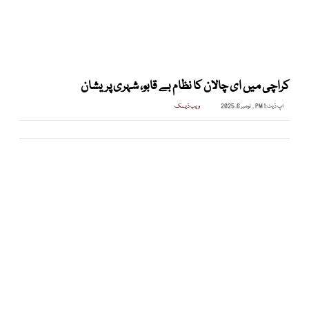
کراچی میں ای چالان کا نظام بے قابو، شہری پریشان
اپ ڈیٹ:
1 PM , نومبر 6, 2025
ویب ڈیسک