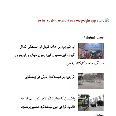
Related items
ایم کیو ایم میں خالد مقبول اور مصطفیٰ کمال
گروپ کے حامیوں کے درمیان ہاتھا پائی اور ہوائی
فائرنگ، متعدد کارکنان زخمی
کراچی میں موسلادھار بارش کی پیشگوئی
پاکستان کا افغان ناظم الامور کو وزارت خارجہ
طلب، کراچی میں دہشتگرد حملے پر شدید
احتجاج