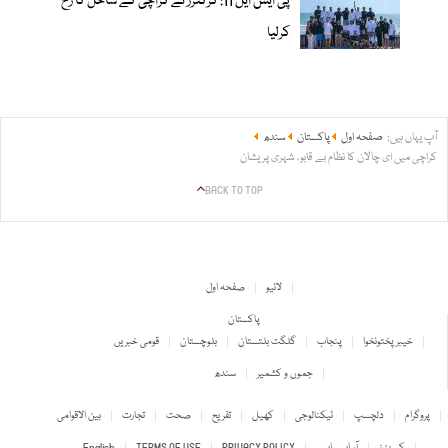
پی ایس ایل 11: کرکٹرز نے کراچی کے ساحل کا رخ
کرلیا
آپ یہاں ہیں:
صفحہ اول
پاکستان
سندھ
کراچی میں ای چالان کا نظام بے قابو، شہری پریشان
BACK TO TOP
لائیو
صفحہ اول
پاکستان
خیبر پختونخوا
پنجاب
گلگت بلتستان
بلوچستان
قومی خبریں
جموں و کشمیر
سندھ
پروگرام
دلچسپ
ٹیکنالوجی
کھیل
تفریح
صحت
تجارت
بین الاقوامی
کیریئرز
آر ایس ایس
PRIVACY POLICY
TERMS OF USE
English