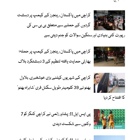
کراچی میں پاکستان رینجرز کے کیمپ پر دہشت
گردوں کے حملے سے متعلق بی بی سی کی
رپورٹ کئی بنیادی اور سنگین سوالات کو جنم دیتی ہے
کراچی میں پاکستان رینجرز کے کیمپ پر حملہ؛
بھارتی حمایت یافتہ تنظیم کے 3 دہشتگرد ہلاک
کراچی کے شہریوں کیلئے بڑی خوشخبری، بلاول
بھٹو نے 39 کلومیٹر طویل سگنل فری 'شاہراہ بھٹو'
کا افتتاح کر دیا
پی ایس ایل 11: پشاور زلمی نے کراچی کنگز کو 7
وکٹوں سے شکست دیدی