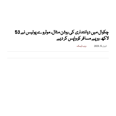
چکوال میں دیانتداری کی روشن مثال، موٹروے پولیس نے 53
لاکھ روپے مسافر کو واپس کر دیے
فروری 15, 2026
ویب ڈیسک