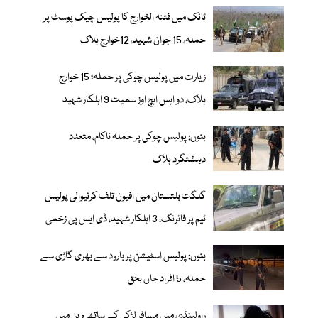
ٹانک میں فتنہ الخوارج کا پولیس چیک پوسٹ پر
حملہ، 15 جوان شہید، 12خوارج ہلاک
زیارت میں پولیس چوکی پر حملہ؛ 15 خوارج
ہلاک، دو ایس ایچ اوز سمیت 9 اہلکار شہید
بنوں: پولیس چوکی پر حملہ ناکام، متعدد
دہشتگرد ہلاک
گلگت بلتستان میں افیون تلف کرنیوالی پولیس
ٹیم پر فائرنگ، 3 اہلکار شہید، ڈی ایس پی زخمی
بنوں: پولیس اسٹیشن پر بارود سے بھری گاڑی سے
حملہ، 5 افراد جاں بحق
راولپنڈی میں مسافر لڑکی کے ساتھ وین میں