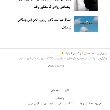
اجتماعی زیادتی کا سنگین واقعہ
مسافر طیارے کا دوران پرواز انجن فیل، ہنگامی
لینڈنگ
آپ یہاں ہیں:
صفحہ اول
پاکستان
پنجاب
چکوال میں دیانتداری کی روشن مثال، موٹروے پولیس نے 53 لاکھ روپے مسافر کو واپس کر دیے
BACK TO TOP
لائیو
صفحہ اول
پاکستان
خیبر پختونخوا
پنجاب
گلگت بلتستان
بلوچستان
قومی خبریں