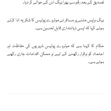
تصدیق کے بعد رقم سے بھرا بیگ اس کے حوالے کر دیا۔
بیگ واپس ملنے پر مسافر نے موٹروے پولیس کا شکریہ ادا کرتے
ہوئے کہا کہ ایسی دیانتداری قابلِ تحسین ہے۔
حکام کا کہنا ہے کہ موٹروے پولیس شہریوں کی حفاظت اور
اعتماد کو برقرار رکھنے کے لیے ہر ممکن اقدامات جاری رکھے
ہوئے ہے۔