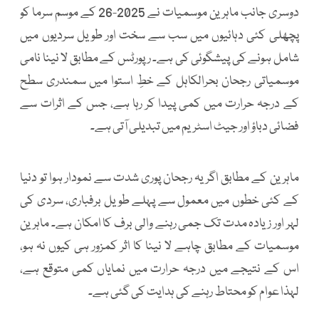
دوسری جانب ماہرین موسمیات نے 2025-26 کے موسم سرما کو
پچھلی کئی دہائیوں میں سب سے سخت اور طویل سردیوں میں
شامل ہونے کی پیشگوئی کی ہے۔ رپورٹس کے مطابق لا نینا نامی
موسمیاتی رجحان بحرالکاہل کے خطِ استوا میں سمندری سطح
کے درجہ حرارت میں کمی پیدا کر رہا ہے، جس کے اثرات سے
فضائی دباؤ اور جیٹ اسٹریم میں تبدیلی آتی ہے۔
ماہرین کے مطابق اگر یہ رجحان پوری شدت سے نمودار ہوا تو دنیا
کے کئی خطوں میں معمول سے پہلے طویل برفباری، سردی کی
لہر اور زیادہ مدت تک جمی رہنے والی برف کا امکان ہے۔ ماہرین
موسمیات کے مطابق چاہے لا نینا کا اثر کمزور ہی کیوں نہ ہو،
اس کے نتیجے میں درجہ حرارت میں نمایاں کمی متوقع ہے،
لہذا عوام کو محتاط رہنے کی ہدایت کی گئی ہے۔