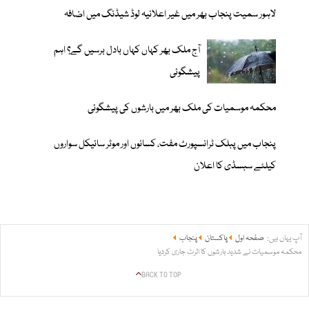
لاہور سمیت پنجاب بھر میں غیر اعلانیہ لوڈ شیڈنگ میں اضافہ
آج ملک بھر کہاں کہاں بادل برسیں گے؟ اہم
پیشگوئی
محکمہ موسمیات کی ملک بھر میں بارشوں کی پیشگوئی
پنجاب میں پبلک ٹرانسپورٹ مفت، کسانوں اور موٹر سائیکل سواروں
کیلئے سبسڈی کا اعلان
آپ یہاں ہیں:
صفحہ اول
پاکستان
پنجاب
محکمہ موسمیات نے شدید بارشوں کا الرٹ جاری کردیا
BACK TO TOP