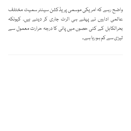
واضح رہے کہ امریکی موسمی پریڈکشن سینٹر سمیت مختلف
عالمی اداروں نے پہلے ہی الرٹ جاری کر دیئے ہیں، کیونکہ
بحرالکاہل کے کئی حصوں میں پانی کا درجہ حرارت معمول سے
تیزی سے کم ہو رہا ہے۔