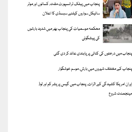
پنجاب میں پبلک ٹرانسپورٹ مفت، کسانوں اور موٹر
سائیکل سواروں کیلئے سبسڈی کا اعلان
محکمہ موسمیات کی پنجاب بھر میں شدید بارشوں
کی پیشگوئی
نجاب میں درختوں کی کٹائی پر پابندی عائد کر دی گئی
نجاب کے مختلف شہروں میں بارش، موسم خوشگوار
یران امریکا کشیدگی کے اثرات، پنجاب میں گیس پریشر کم اور لوڈ
ینجمنٹ شروع