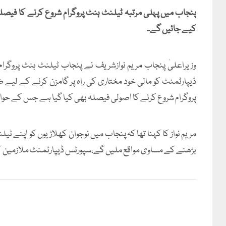
پنجاب میں پہلی مرتبہ ٹیلنٹ ہنٹ پروگرام شروع کرنے کا فیصلہ
کیے جائیں گے۔
وزیراعلیٰ پنجاب مریم نوازشریف نے پنجاب ٹیلنٹ ہنٹ پروگرام 
ڈیپارٹمنٹ کو مالی خود مختاری کی راہ پر گامزن کرنے کے لیے
پروگرام شروع کرنے کا اصولی فیصلہ بھی کیا گیا ہے جس کے حوالے
مریم نواز کا کہنا تھا کہ پنجاب میں نوجوان کھلاڑیوں کو اپنے ٹی
بڑھنے کے مساوی مواقع ملیں گے،سپورٹس ڈیپارٹمنٹ ملازمین کی