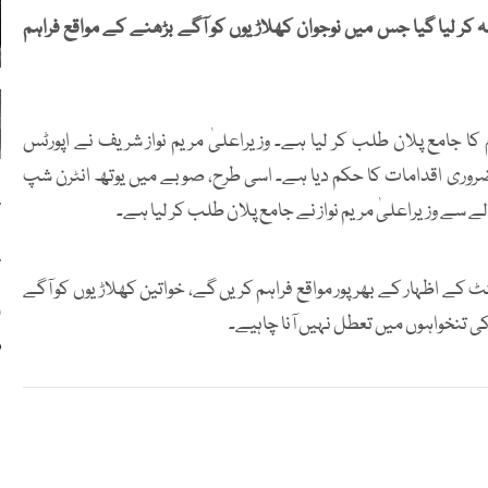
 کر لیا گیا جس میں نوجوان کھلاڑیوں کو آگے بڑھنے کے مواقع فراہم
کا جامع پلان طلب کر لیا ہے۔ وزیراعلیٰ مریم نواز شریف نے اپورٹس
 ضروری اقدامات کا حکم دیا ہے۔ اسی طرح، صوبے میں یوتھ انٹرن شپ
پ
 سے وزیراعلیٰ مریم نواز نے جامع پلان طلب کر لیا ہے۔
پ
لنٹ کے اظہار کے بھرپور مواقع فراہم کریں گے، خواتین کھلاڑیوں کو آگے
ا
 تنخواہوں میں تعطل نہیں آنا چاہیے۔
م