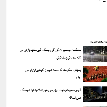
Related item
محکمہ موسمیات کی گرج چمک کے ساتھ بارش اور
ژالہ باری کی پیشگوئی
پنجاب حکومت کا اسامہ شیرون کیلئے این او سی
جاری
لاہور سمیت پنجاب بھر میں غیر اعلانیہ لوڈ شیڈنگ
میں اضافہ