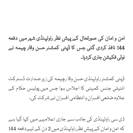
امن و امان کی صورتحال کے پیش نظر راولپنڈی شہر میں دفعہ
144 نافذ کردی گئی جس کا ڈپٹی کمشنر حسن وقار چیمہ نے
نوٹی فکیشن جاری کردیا۔
ڈپٹی کمشنر راولپنڈی حسن وقا رچیمہ کی زیر صدارت ڈسٹرکٹ
انٹیلی جنس کمیٹی کا اجلاس ہوا جس میں پولیس حکام کے
علاوہ ضلعی افسران و انتظامی افسران نے شرکت کی۔
ڈی سی راولپنڈی کی جانب سے جاری اعلامیے میں کہا گیا ہے
کہ امن و امان کے پیش نظر راولپنڈی میں 3 دن کے لیےدفعہ 144