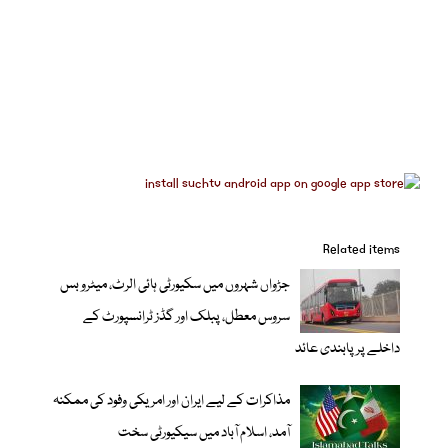
Related items
جڑواں شہروں میں سکیورٹی ہائی الرٹ، میٹرو بس
سروس معطل، پبلک اور گڈز ٹرانسپورٹ کے
داخلے پر پابندی عائد
مذاکرات کے لیے ایران اور امریکی وفود کی ممکنہ
آمد، اسلام آباد میں سیکیورٹی سخت