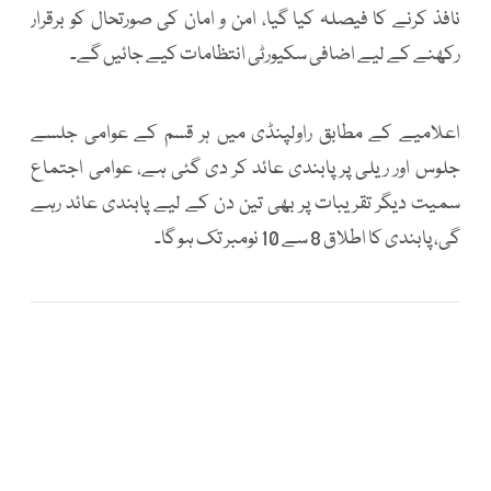
نافذ کرنے کا فیصلہ کیا گیا، امن و امان کی صورتحال کو برقرار
رکھنے کے لیے اضافی سکیورٹی انتظامات کیے جائیں گے۔
اعلامیے کے مطابق راولپنڈی میں ہر قسم کے عوامی جلسے
جلوس اور ریلی پر پابندی عائد کر دی گئی ہے، عوامی اجتماع
سمیت دیگر تقریبات پر بھی تین دن کے لیے پابندی عائد رہے
گی، پابندی کا اطلاق 8 سے 10 نومبر تک ہو گا۔