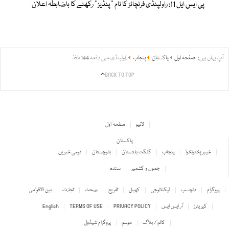
پی ایس ایل 11: راولپنڈی فرنچائز کا نام ’’پنڈیز‘‘ رکھنے کا باضابطہ اعلان
آپ یہاں ہیں:
صفحہ اول
پاکستان
پنجاب
راولپنڈی میں دفعہ 144 نافذ
BACK TO TOP
لائیو
صفحہ اول
پاکستان
خیبر پختونخوا
پنجاب
گلگت بلتستان
بلوچستان
قومی خبریں
جموں و کشمیر
سندھ
پروگرام
دلچسپ
ٹیکنالوجی
کھیل
تفریح
صحت
تجارت
بین الاقوامی
کیریئرز
آر ایس ایس
PRIVACY POLICY
TERMS OF USE
English
کالم / بلاگ
موسم
پروگرام شیڈول