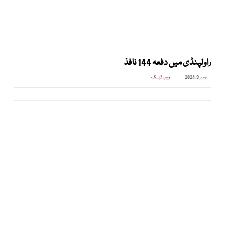
راولپنڈی میں دفعہ 144 نافذ
نومبر 9, 2024
ویب ڈیسک