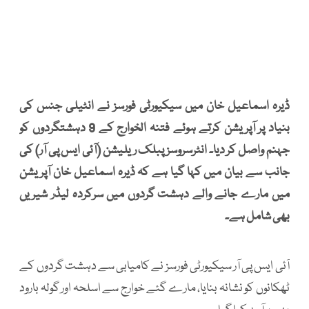
ڈیرہ اسماعیل خان میں سیکیورٹی فورسز نے انٹیلی جنس کی
بنیاد پر آپریشن کرتے ہوئے فتنہ الخوارج کے 9 دہشتگردوں کو
جہنم واصل کر دیا۔ انٹرسروسز پبلک ریلیشن (آئی ایس پی آر) کی
جانب سے بیان میں کہا گیا ہے کہ ڈیرہ اسماعیل خان آپریشن
میں مارے جانے والے دہشت گردوں میں سرکردہ لیڈر شیریں
بھی شامل ہے۔
آئی ایس پی آر سیکیورٹی فورسز نے کامیابی سے دہشت گردوں کے
ٹھکانوں کو نشانہ بنایا، مارے گئے خوارج سے اسلحہ اور گولہ بارود