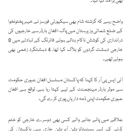
بھی برآمد کیا گیا۔
واضح رہے کہ گزشتہ شام بھی سیکیورٹی فورسز نے خیبرپختونخوا
کے ضلع شمالی وزیرستان میں پاک-افغان بارڈر سے خارجیوں کی
دراندازی کی کوشش ناکام بناتے ہوئے فائرنگ کے تبادلے میں 8
خارجی دہشت گردوں کو ہلاک کیا تھا، 4 دہشتگرد زخمی بھی
ہوئے تھے۔
آئی ایس پی آر کا کہنا کہ پاکستان مسلسل افغان عبوری حکومت
سے موثر بارڈر مینجمنٹ کے لیے کہتا رہا ہے، توقع ہے افغان
عبوری حکومت اپنی ذمہ داریاں پوری کرے گی۔
علاقے میں پائے جانے والے کسی بھی دوسرے خارجی کو ختم
کرنے کے لیے سینیٹائزیشن آپریشن جاری ہے، پاکستان کی