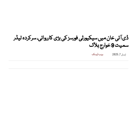
ڈی آئی خان میں سیکیورٹی فورسز کی بڑی کارروائی، سرکردہ لیڈر
سمیت 9 خوارج ہلاک
اپریل 7, 2025
ویب ڈیسک