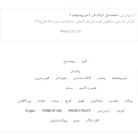
آپ یہاں ہیں:
صفحہ اول
پاکستان
خیبر پختونخوا
ڈی آئی خان میں سیکیورٹی فورسز کی بڑی کارروائی، سرکردہ لیڈر سمیت 9 خوارج ہلاک
BACK TO TOP
لائیو
صفحہ اول
پاکستان
خیبر پختونخوا
پنجاب
گلگت بلتستان
بلوچستان
قومی خبریں
جموں و کشمیر
سندھ
پروگرام
دلچسپ
ٹیکنالوجی
کھیل
تفریح
صحت
تجارت
بین الاقوامی
کیریئرز
آر ایس ایس
PRIVACY POLICY
TERMS OF USE
English
کالم / بلاگ
موسم
پروگرام شیڈول