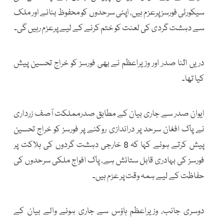
سیکورٹی فورسز پرعزم ہیں، اپنی سرحدوں کو محفوظ بنانے اور ملک
سے دہشت گردی کی لعنت کو ختم کرنے کے لیے پرعزم رہیں گی۔
دریں اثنا صدر اور وزیراعظم نے بھی فورسز کو خراج تحسین پیش
کیا تھا۔
ایوان صدر سے جاری بیان کے مطابق صدرمملکت آصف زرداری
نے پاک افغان سرحد پر دراندازی روکنے پر فورسز کو خراج تحسین
پیش کرتے ہوئے کہا کہ 8 خارجی دہشت گردوں کی ہلاکت پر
فورسز کی بہادری قابل ستائش ہے، پاک افواج ملکی سرحدوں کی
حفاظت کے لیے ہمہ وقت پر عزم ہیں۔
دوسری جانب، وزیراعظم ہاؤس سے جاری ہونے والے بیان کے