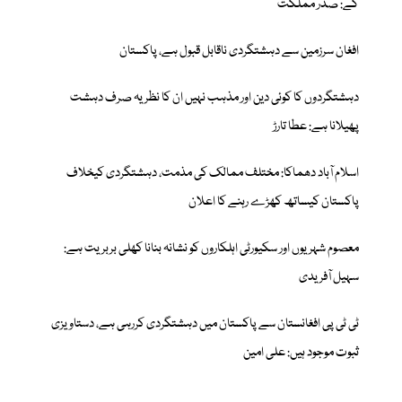
گے: صدر مملکت
افغان سرزمین سے دہشتگردی ناقابل قبول ہے، پاکستان
دہشتگردوں کا کوئی دین اور مذہب نہیں ان کا نظریہ صرف دہشت
پھیلانا ہے: عطا تارڑ
اسلام آباد دھماکا: مختلف ممالک کی مذمت، دہشتگردی کیخلاف
پاکستان کیساتھ کھڑے رہنے کا اعلان
معصوم شہریوں اور سکیورٹی اہلکاروں کو نشانہ بنانا کھلی بربریت ہے:
سہیل آفریدی
ٹی ٹی پی افغانستان سے پاکستان میں دہشتگردی کررہی ہے، دستاویزی
ثبوت موجود ہیں: علی امین