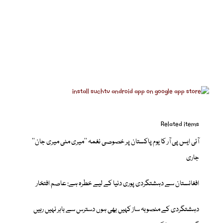
Related items
آئی ایس پی آر کا یوم پاکستان پر خصوصی نغمہ ’’میری مٹی میری جان‘‘
جاری
افغانستان سے دہشتگردی پوری دنیا کے لیے خطرہ ہے: عاصم افتخار
دہشتگردی کے منصوبہ ساز کہیں بھی ہوں دسترس سے باہر نہیں رہیں