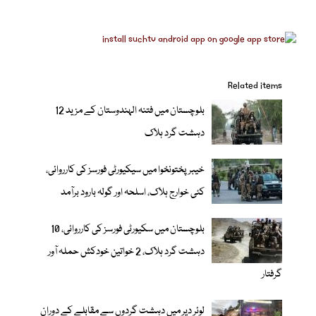
Related items
بلوچستان میں فتنہ الہندوستان کے مزید 12
دہشت گرد ہلاک
خیبر پختونخوا میں سیکیورٹی فورسز کی کارروائی،
کئی خوارج ہلاک، اسلحہ اور گولہ بارود برآمد
بلوچستان میں سکیورٹی فورسز کی کارروائی، 10
دہشت گرد ہلاک، 2 خواتین خودکش حملہ آور
گرفتار
لوئر دیر میں دہشت گردوں سے مقابلے کے دوران