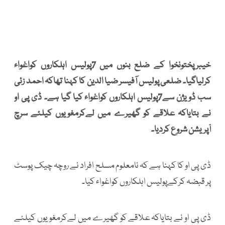
خیبرپختونخوا کے ضلع بنوں میں 7پولیس اہلکاروں کواغواء
کرلیاگیا۔ ضلعی پولیس آفیسر ضیا الدین کا کہنا تھاکہ احمد زئی
سب ڈویژن سے7پولیس اہلکاروں کواغواء کیا گیا ہے۔ ڈی پی او
نے بتایاکہ علاقے کو گھیرے میں لےکرمغویوں کیلئے سرچ
آپریشن شروع کردیا۔
ڈی پی او کا کہنا ہے کہ نامعلوم مسلح افراد نے روچہ چیک پوسٹ
پر قبضہ کرکےپولیس اہلکاروں کواغواء کیا۔
ڈی پی او نے بتایاکہ علاقے کو گھیرے میں لےکرمغویوں کیلئے