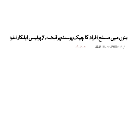
بنوں میں مسلح افراد کا چیک پوسٹ پرقبضہ، 7 پولیس اہلکار اغوا
اپ ڈیٹ:
11 PM , نومبر 18, 2024
ویب ڈیسک