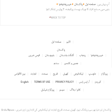
آپ یہاں ہیں:
صفحہ اول
پاکستان
خیبر پختونخوا
بنوں میں مسلح افراد کا چیک پوسٹ پرقبضہ، 7 پولیس اہلکار اغوا
BACK TO TOP
لائیو
صفحہ اول
پاکستان
خیبر پختونخوا
پنجاب
گلگت بلتستان
بلوچستان
قومی خبریں
جموں و کشمیر
سندھ
پروگرام
دلچسپ
ٹیکنالوجی
کھیل
تفریح
صحت
تجارت
بین الاقوامی
کیریئرز
آر ایس ایس
PRIVACY POLICY
TERMS OF USE
English
کالم / بلاگ
موسم
پروگرام شیڈول
Urdu News - پاکستان اور دنیا بھر سے بریکنگ نیوز، کھیل، صحت، تفریح، تجارت اور ٹیکنالوجی کی تازہ ترین اردو خبریں