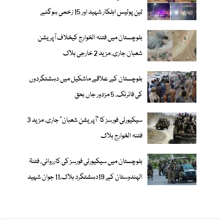
تین پولیس اہلکار شہید اور 15 زخمی ہوگئے
بلوچستان میں فتنہ الخوارج کیخلاف آپریشن
شعبان جاری، مزید 2 خارجی ہلاک
بلوچستان کے علاقے ماشکیل میں دہشتگردوں
کی فائرنگ، 5 مزدور جاں بحق
سیکیورٹی فورسز کا "آپریشن شعبان" جاری، مزید 3
فتنہ الخوارج ہلاک
بلوچستان میں سیکیورٹی فورسز کی کارروائی، فتنۃ
الہندوستان کے 19دہشتگرد ہلاک،11 جوان شہید