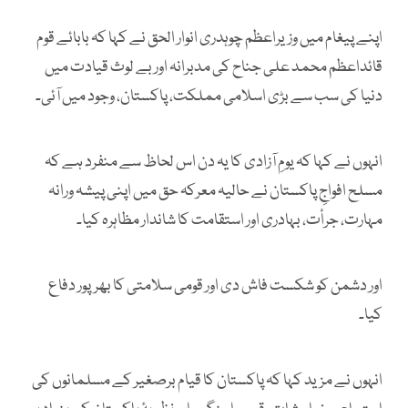
اپنے پیغام میں وزیراعظم چوہدری انوار الحق نے کہا کہ بابائے قوم
قائداعظم محمد علی جناح کی مدبرانہ اور بے لوث قیادت میں
دنیا کی سب سے بڑی اسلامی مملکت، پاکستان، وجود میں آئی۔
انہوں نے کہا کہ یومِ آزادی کا یہ دن اس لحاظ سے منفرد ہے کہ
مسلح افواجِ پاکستان نے حالیہ معرکہ حق میں اپنی پیشہ ورانہ
مہارت، جرأت، بہادری اور استقامت کا شاندار مظاہرہ کیا۔
اور دشمن کو شکست فاش دی اور قومی سلامتی کا بھرپور دفاع
کیا۔
انہوں نے مزید کہا کہ پاکستان کا قیام برصغیر کے مسلمانوں کی