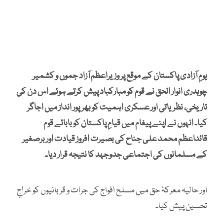
یومِ آزادی پاکستان کے موقع پر وزیراعظم آزاد جموں و کشمیر
چوہدری انوار الحق نے قوم کو مبارکباد پیش کرتے ہوئے اس دن کی
تاریخی، نظریاتی اور عسکری اہمیت کو بھرپور انداز میں اجاگر
کیا۔ انہوں نے اپنے پیغام میں قیامِ پاکستان کو بابائے قوم
قائداعظم محمد علی جناح کی بصیرت افروز قیادت اور برصغیر
کے مسلمانوں کی اجتماعی جدوجہد کا نتیجہ قرار دیا۔
اور حالیہ معرکۂ حق میں مسلح افواج کی جرات و قربانیوں کو خراجِ
تحسین پیش کیا۔