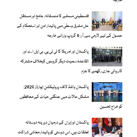
خارجہ
فلسطینی مسئلے کا منصفانہ، جامع اور مستقل
حل مشرق وسطیٰ میں پائیدار امن اور استحکام کے
حصول کے لیے لازمی ہے، آر-4 گروپ وزرائے خارجہ
پاکستان اور امریکا کا ٹی ٹی پی، بی ایل اے اور
القاعدہ سمیت دیگر گروہوں کیخلاف مشترکہ
کارروائی جاری رکھنے کا عزم
پاکستان وائلڈ لائف پروٹیکشن ایوارڈز 2026:
مشکل حالات میں جنگلی حیات کے محافظوں
کو خراجِ تحسین
پاکستان اورایران کے درمیان دیرینہ دوستانہ
تعلقات ہیں، اس دوستی کوپائیدار معاشی شراکت