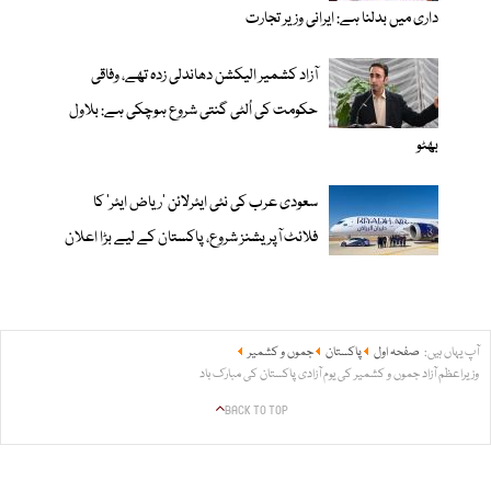
داری میں بدلنا ہے: ایرانی وزیر تجارت
آزاد کشمیر الیکشن دھاندلی زدہ تھے، وفاقی
حکومت کی اُلٹی گنتی شروع ہوچکی ہے: بلاول
بھٹو
سعودی عرب کی نئی ایئرلائن ‘ریاض ایئر’ کا
فلائٹ آپریشنز شروع، پاکستان کے لیے بڑا اعلان
آپ یہاں ہیں:
صفحہ اول
پاکستان
جموں و کشمیر
وزیراعظم آزاد جموں و کشمیر کی یوم آزادی پاکستان کی مبارک باد
BACK TO TOP