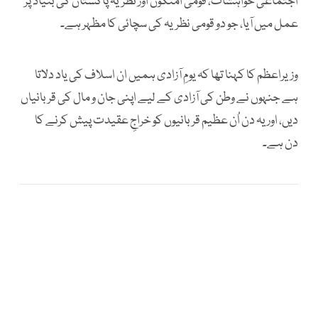
اجتماعی خواہشات، قومی امنگوں اور نظریۂ پاکستان کی بنیاد پر
عمل میں آیا، جو دو قومی نظریہ کی سچائی کا مظہر ہے۔
وزیراعظم کا کہنا تھا کہ یومِ آزادی ہمیں ان اسلاف کی یاد دلاتا
ہے جنہوں نے وطن کی آزادی کے لیے اپنی جان و مال کی قربانیاں
دیں، اور یہ دن اُن عظیم قربانیوں کو خراجِ عقیدت پیش کرنے کا
دن ہے۔