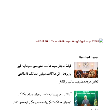
Related items
فیلڈ مارشل سید عاصم منیر سے صومالیہ کے
وزیر دفاع کی ملاقات، دونوں ممالک کا دفاعی
تعاون مزید مضبوط بنانے پر اتفاق
آبنائے ہرمز پر پیشرفت سے ایران اور امریکا کے
درمیان مذاکرات کی راہ ہموار ہوگی: ترجمان دفتر