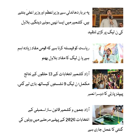
یہ ہر بار دھاندلی سے وزیراعظم اور وزیر اعلیٰ بنتے
ہیں، کشمیر میں ایسا نہیں ہونے دینگے، بلاول
کی ن لیگ پر کڑی تنقید
ریاست کو فیصلہ کرنا ہے کہ قومی مفاد زیادہ اہم
ہے یا ن لیگ کا مفاد: بلاول بھٹو
آزاد کشمیر انتخابات کے 13 حلقوں کے نتائج
مکمل؛ ن لیگ 9 نشستوں کیساتھ بازی لے گئی،
پیپلزپارٹی کا دوسرا نمبر
آزاد جموں و کشمیر قانون ساز اسمبلی کے
انتخابات 2026 کے پہلے مرحلے میں ووٹوں کی
گنتی کا عمل جاری ہے