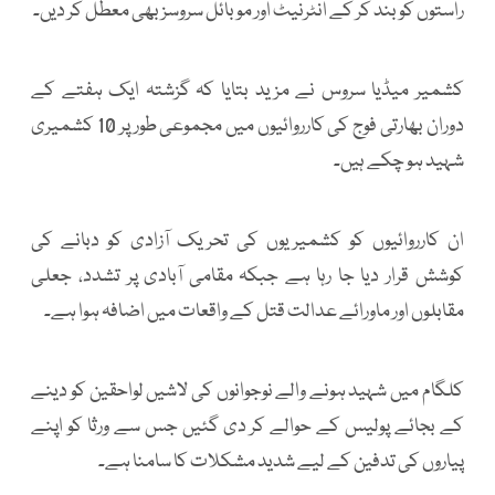
راستوں کو بند کر کے انٹرنیٹ اور موبائل سروسز بھی معطل کر دیں۔
کشمیر میڈیا سروس نے مزید بتایا کہ گزشتہ ایک ہفتے کے
دوران بھارتی فوج کی کارروائیوں میں مجموعی طور پر 10 کشمیری
شہید ہو چکے ہیں۔
ان کارروائیوں کو کشمیریوں کی تحریک آزادی کو دبانے کی
کوشش قرار دیا جا رہا ہے جبکہ مقامی آبادی پر تشدد، جعلی
مقابلوں اور ماورائے عدالت قتل کے واقعات میں اضافہ ہوا ہے۔
کلگام میں شہید ہونے والے نوجوانوں کی لاشیں لواحقین کو دینے
کے بجائے پولیس کے حوالے کر دی گئیں جس سے ورثا کو اپنے
پیاروں کی تدفین کے لیے شدید مشکلات کا سامنا ہے۔