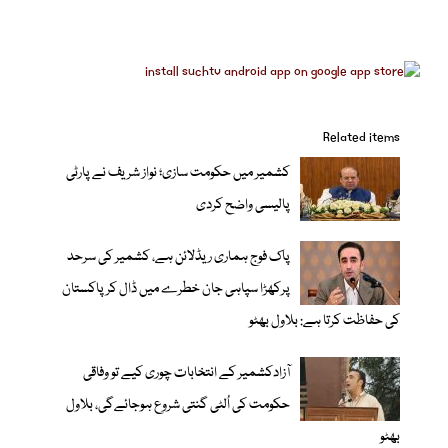
Related items
کشمیر میں حکومت سازی؛ نواز شریف نے پارٹی
پالیسی واضح کردی
پاک فوج ہماری ریڈلائن ہے، کشمیر کی سرحد
پرکھڑا سپاہی جان خطرے میں ڈال کر پاکستان
کی حفاظت کرتا ہے: بلاول بھٹو
آزادکشمیر کے انتخابات چوری کیے تو وفاقی
حکومت کی اُلٹی گنتی شروع ہوجائےگی، بلاول
بھٹو