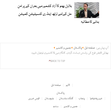
بلاول بھٹو کا آزاد کشمیر میں بحران کے پر امن
حل کےلئے ٹرتھ اینڈ ری کنسیلیشن کمیشن
بنانے کا مطالبہ
آپ یہاں ہیں:
صفحہ اول
پاکستان
جموں و کشمیر
بھارتی قابض فوج کی ریاستی دہشت گردی، کلگام میں 5 کشمیری نوجوان شہید
BACK TO TOP
لائیو
صفحہ اول
پاکستان
خیبر پختونخوا
پنجاب
گلگت بلتستان
بلوچستان
قومی خبریں
جموں و کشمیر
سندھ