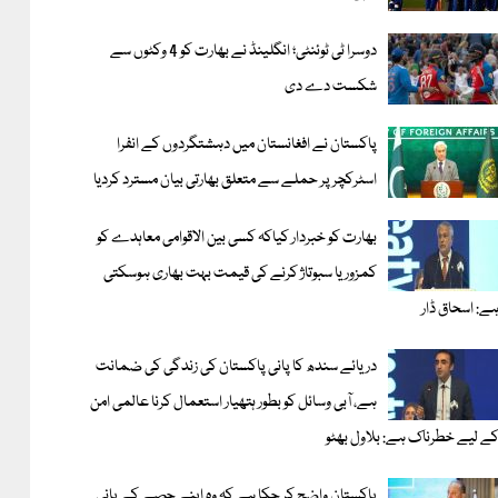
دوسرا ٹی ٹوئنٹی؛ انگلینڈ نے بھارت کو 4 وکٹوں سے
شکست دے دی
پاکستان نے افغانستان میں دہشتگردوں کے انفرا
اسٹرکچر پر حملے سے متعلق بھارتی بیان مسترد کردیا
بھارت کو خبردار کیاکہ کسی بین الاقوامی معاہدے کو
کمزور یا سبوتاژ کرنے کی قیمت بہت بھاری ہوسکتی
ے: اسحاق ڈار
دریائے سندھ کا پانی پاکستان کی زندگی کی ضمانت
ہے، آبی وسائل کو بطور ہتھیار استعمال کرنا عالمی امن
ے لیے خطرناک ہے: بلاول بھٹو
پاکستان واضح کر چکا ہے کہ وہ اپنے حصے کے پانی