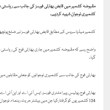
کشمیری نوجوان شہید کردیے۔
کشمیر میڈیا سروس کے مطابق قابض بھارتی فورسز نے ضلع پونچھ میں فائرنگ کرکے 2 کشمیر
گیا۔
بھارتی فوج کی جانب سے کشمیری نوجوانوں کو جعلی مقابلوں میں 
134 کشمیریوں کو گرفتارکیا جن میں بیشتر حریت رہنماء، نوجوان، کارکن اور طلبا شامل تھے۔