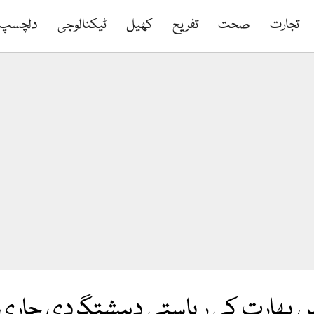
تجارت
صحت
تفریح
کھیل
ٹیکنالوجی
دلچسپ
رت کی ریاستی دہشتگردی جاری، 2 کشمیری شہی