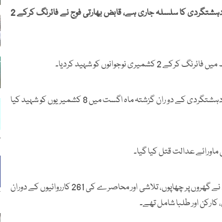
مقبوضہ کشمیر میں قابض بھارتی فورسز کی جانب سے ریاستی دہشتگردی کا سلسلہ جاری ہے، قابض بھارتی فوج نے فائرنگ کرکے 2
ی نوجوانوں کو شہید کردیا۔
واضح رہے کہ مقبوضہ کشمیر میں جاری بھارتی فوج کی ریاستی دہشتگردی کے دو ران گزشتہ ماہ اگست میں 8 کشمیریوں کو شہید کیا
ہ
ماورائے عدالت قتل کیا گیا۔
بھارتی فوج، پولیس، پیرا ملٹری فورسز، ایس آئی اے اور این آئی اے نے گھروں پر چھاپوں، تلاشی اور محاصرے کی 261 کارروائیوں کے دوران
ک