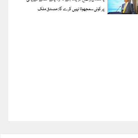
پر کوئی سمجھوتا نہیں کرے گا: مصدق ملک