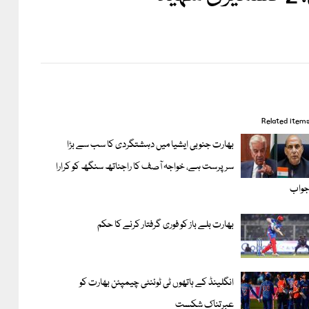
Related item
بھارت جنوبی ایشیا میں دہشتگردی کا سب سے بڑا
سرپرست ہے، خواجہ آصف کا راجناتھ سنگھ کو کرارا
واب
بھارت بلے باز کو فوری گرفتار کرنے کا حکم
انگلینڈ کے ہاتھوں ٹی ٹوئنٹی چیمپئن بھارت کو
عبرتناک شکست