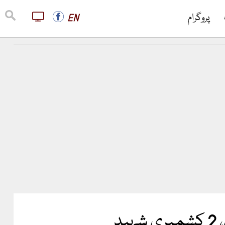
پروگرام
EN
د