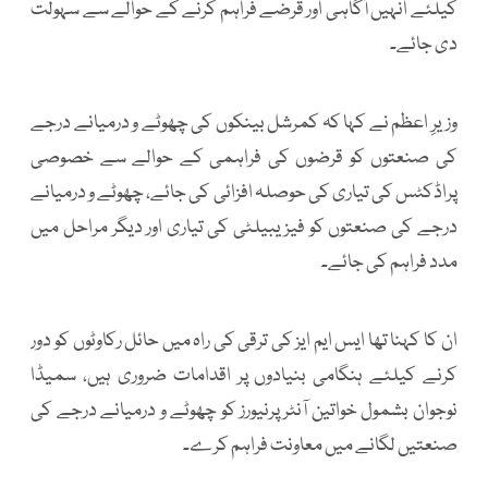
کیلئے انہیں آگاہی اور قرضے فراہم کرنے کے حوالے سے سہولت
دی جائے۔
وزیرِ اعظم نے کہا کہ کمرشل بینکوں کی چھوٹے و درمیانے درجے
کی صنعتوں کو قرضوں کی فراہمی کے حوالے سے خصوصی
پراڈکٹس کی تیاری کی حوصلہ افزائی کی جائے، چھوٹے و درمیانے
درجے کی صنعتوں کو فیزیبیلٹی کی تیاری اور دیگر مراحل میں
مدد فراہم کی جائے۔
ان کا کہنا تھا ایس ایم ایز کی ترقی کی راہ میں حائل رکاوٹوں کو دور
کرنے کیلئے ہنگامی بنیادوں پر اقدامات ضروری ہیں، سمیڈا
نوجوان بشمول خواتین آنٹرپرنیورز کو چھوٹے و درمیانے درجے کی
صنعتیں لگانے میں معاونت فراہم کرے۔