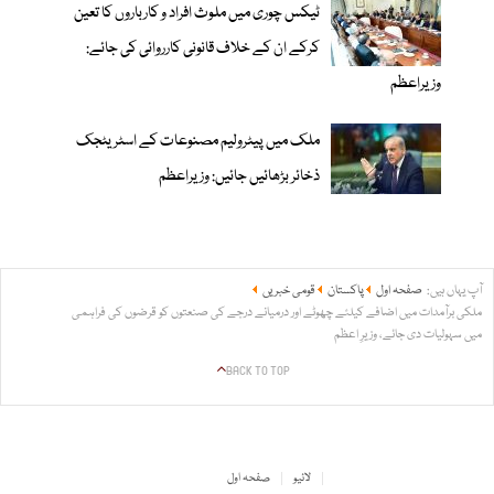
ٹیکس چوری میں ملوث افراد و کارباروں کا تعین
کرکے ان کے خلاف قانونی کارروائی کی جائے:
وزیراعظم
ملک میں پیٹرولیم مصنوعات کے اسٹریٹجک
ذخائر بڑھائیں جائیں: وزیراعظم
آپ یہاں ہیں:
صفحہ اول
پاکستان
قومی خبریں
ملکی برآمدات میں اضافے کیلئے چھوٹے اور درمیانے درجے کی صنعتوں کو قرضوں کی فراہمی
میں سہولیات دی جائے، وزیرِ اعظم
BACK TO TOP
لائیو
صفحہ اول