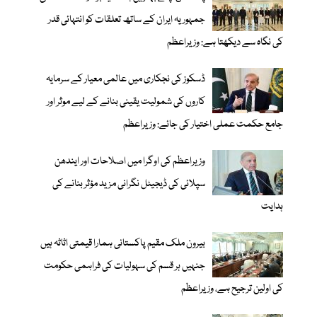
جمہوریہ ایران کے ساتھ تعلقات کو انتہائی قدر
کی نگاہ سے دیکھتا ہے: وزیراعظم
ڈسکوز کی نجکاری میں عالمی معیار کے سرمایہ
کاروں کی شمولیت یقینی بنانے کے لیے موثر اور
جامع حکمت عملی اختیار کی جائے: وزیراعظم
وزیراعظم کی اوگرا میں اصلاحات اور ایندھن
سپلائی کی ڈیجیٹل نگرانی مزید مؤثر بنانے کی
ہدایت
بیرون ملک مقیم پاکستانی ہمارا قیمتی اثاثہ ہیں
جنہیں ہر قسم کی سہولیات کی فراہمی حکومت
کی اولین ترجیح ہے، وزیراعظم