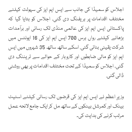
اجلاس کو سمیڈا کی جانب سے ایس ایم ایز کی سہولت کیلئے
مختلف اقدامات پر بریفنگ دی گئی، اجلاس کو بتایا گیا کہ
پاکستانی ایس ایم ایز کی عالمی منڈی تک رسائی اور برآمدات
بڑھانے کیلئے رواں برس 700 ایس ایم ایز کی 16 ایونٹس میں
شرکت یقینی بنائی گئی. اسکے ساتھ ساتھ 35 شہروں میں ایس
ایم ایز کو مالی ضابطوں اور کاروبار کے حوالے سے ٹریننگ دی
گئی، اجلاس کو سمیڈا کے تحت مختلف اقدامات پر بھی روشنی
ڈالی گئی.
وزیرِ اعظم نے ایس ایم ایز کی قرضوں تک رسائی کیلئے اسٹیٹ
بینک اور کمرشل بینکوں کے ساتھ مل کر ایک جامع لائحہ عمل
مرتب کرنے کی ہدایت کی۔