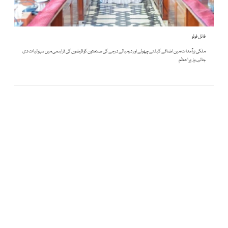
فائل فوٹو
ملکی برآمدات میں اضافے کیلئے چھوٹے اور درمیانے درجے کی صنعتوں کو قرضوں کی فراہمی میں سہولیات دی
جائے، وزیرِ اعظم