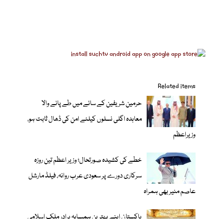
Related items
حرمین شریفین کے سائے میں طے پانے والا
معاہدہ اگلی نسلوں کیلئے امن کی ڈھال ثابت ہو،
وزیراعظم
خطے کی کشیدہ صورتحال؛ وزیر اعظم تین روزہ
سرکاری دورے پر سعودی عرب روانہ، فیلڈ مارشل
عاصم منیر بھی ہمراہ
پاکستان اپنے بہترین ہمسایہ برادر ملک اسلامی