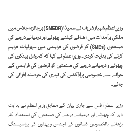
وزیرِ اعظم شہباز شریف نے سمیڈا (SMEDA) پر جائزہ اجلاس میں
ملکی برآمدات میں اضافے کیلئے چھوٹے اور درمیانے درجے کی
صنعتوں (SMEs) کو قرضوں کی فراہمی میں سہولیات فراہم
کرنے کی ہدایت کردی۔ وزیرِ اعظم نے کہا کہ کمرشل بینکوں کی
چھوٹے و درمیانے درجے کی صنعتوں کو قرضوں کی فراہمی کے
حوالے سے خصوصی پراڈکٹس کی تیاری کی حوصلہ افزائی کی
جائے۔
وزیر اعظم آفس سے جاری بیان کے مطابق وزیرِ اعظم نے ہدایت
دی کہ چھوٹے اور درمیانے درجے کی صنعتوں کی استعداد کار
بڑھانے بالخصوص کسانوں کی اجناس و پھلوں کی پراسیسنگ