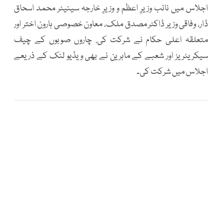
اجلاس میں نائب وزیرِ اعظم و وزیرِ خارجہ سینیٹر محمد اسحاق
ڈار، وفاقی وزیر ڈاکٹر مصدق ملک، معاون خصوصی ہارون اختر اور
متعلقہ اعلی حکام نے شرکت کی. چاروں صوبوں کے چیف
سیکریٹریز اور شعبے کے ماہرین نے بھی ویڈیو لنک کے ذریعے
اجلاس میں شرکت کی۔