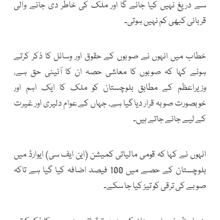
سے دریغ نہیں کیا جائے گا اور ملک کی خاطر دی جانے والی
قربانی کبھی کم نہیں ہوتی۔
خطاب میں انہوں نے صوبوں کے حقوق اور وسائل کا ذکر کرتے
ہوئے کہا کہ صوبوں کا معاشی حصہ ان کا آئینی حق ہے،
وزیراعظم کے مطابق بلوچستان کو ملک کا ایک اہم اور
خوبصورت صوبہ قرار دیا گیا ہے، جہاں کے عوام دلیری اور غیرت
کے لیے جانے جاتے ہیں۔
انہوں نے کہا کہ قومی مالیاتی کمیشن (این ایف سی) ایوارڈ میں
بلوچستان کے حصے میں 100 فیصد اضافہ کیا گیا ہے تاکہ
صوبے کی ترقی کو تیز کیا جا سکے۔