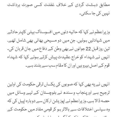
مطابق دہشت گردی کے خلاف غفلت کسی صورت برداشت
نہیں کی جا سکتی۔
وزیراعظم نے کہا کہ حالیہ دنوں میں افسوسناک ہیلی کاپٹر حادثے
میں شہادتیں ہوئیں، جن میں دو مسیحی بھائی بھی شامل تھے،
تین روز قبل 22 جوانوں نے بھی وطن کے دفاع میں جان قربان کی۔
انہوں نے شہداء کو خراج عقیدت پیش کرتے ہوئے کہا کہ شہداء
قوم کے اصل ہیرو ہیں اور ان کا مقام سب سے بلند ہے۔
انہوں نے یہ بھی کہا کہ صوبوں کی یکساں ترقی حکومت کی اولین
ترجیح ہے اور پنجاب و سندھ نے بلوچستان کے لیے وسائل میں
حصہ ڈالا ہے۔ وزیراعظم نے اپوزیشن ارکان سے دوبارہ اپیل کی کہ
وہ سیاسی اختلافات سے بالاتر ہو کر قومی مفاد میں حکومت کے