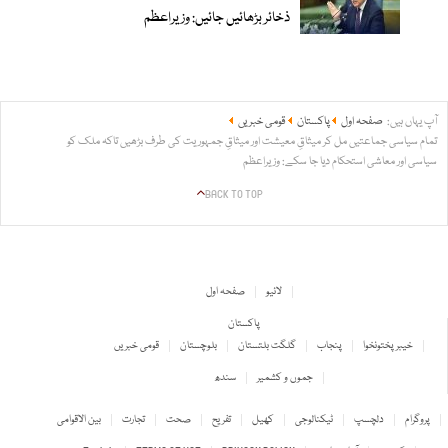
ذخائر بڑھائیں جائیں: وزیراعظم
آپ یہاں ہیں:
صفحہ اول
پاکستان
قومی خبریں
تمام سیاسی جماعتیں مل کر میثاقِ معیشت اور میثاقِ جمہوریت کی طرف بڑھیں تاکہ ملک کو
سیاسی اور معاشی استحکام دیا جا سکے: وزیراعظم
BACK TO TOP
لائیو
صفحہ اول
پاکستان
خیبر پختونخوا
پنجاب
گلگت بلتستان
بلوچستان
قومی خبریں
جموں و کشمیر
سندھ
پروگرام
دلچسپ
ٹیکنالوجی
کھیل
تفریح
صحت
تجارت
بین الاقوامی