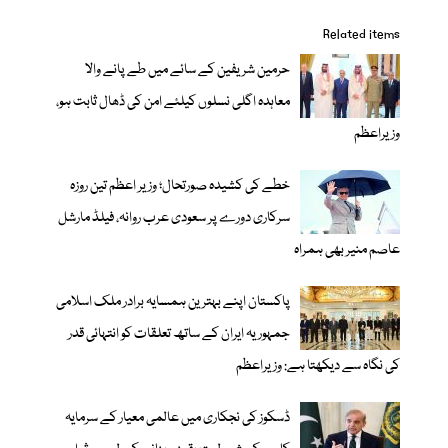
Related items
حرمین شریفین کے سائے میں طے پانے والا
معاہدہ اگلی نسلوں کیلئے امن کی ڈھال ثابت ہو،
وزیراعظم
خطے کی کشیدہ صورتحال؛ وزیر اعظم تین روزہ
سرکاری دورے پر سعودی عرب روانہ، فیلڈ مارشل
عاصم منیر بھی ہمراہ
پاکستان اپنے بہترین ہمسایہ برادر ملک اسلامی
جمہوریہ ایران کے ساتھ تعلقات کو انتہائی قدر
کی نگاہ سے دیکھتا ہے: وزیراعظم
ڈسکوز کی نجکاری میں عالمی معیار کے سرمایہ