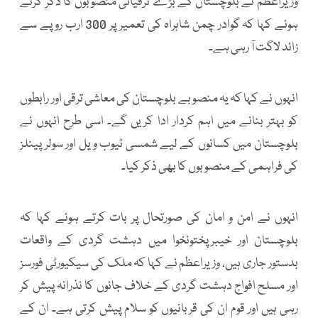
وزیراعظم نے بلوچستان کے بڑے ترقیاتی منصوبوں کا ذکر کرتے
ہوئے کہا کہ گوادر چمن شاہراہ کی تعمیر پر 300 ارب روپے سے
زائد لاگت آ رہی ہے۔
انہوں نے کہا کہ یہ منصوبے بلوچستان کی معاشی ترقی اور رابطوں
کو بہتر بنانے میں اہم کردار ادا کریں گے۔ اسی طرح انہوں نے
بلوچستان میں کسانوں کے لیے شمسی ٹیوب ویل اور سولر پینلز
کی فراہمی کے منصوبوں کا بھی ذکر کیا۔
انہوں نے امن و امان کی صورتحال پر بات کرتے ہوئے کہا کہ
بلوچستان اور خیبرپختونخوا میں دہشت گردی کے واقعات
بدستور جاری ہیں، وزیراعظم نے کہا کہ ملک کی سیکیورٹی فورسز
اور مسلح افواج دہشت گردی کے خلاف جانوں کا نذرانہ پیش کر
رہی ہیں اور قوم ان کی قربانیوں کو سلام پیش کرتی ہے۔ ان کے