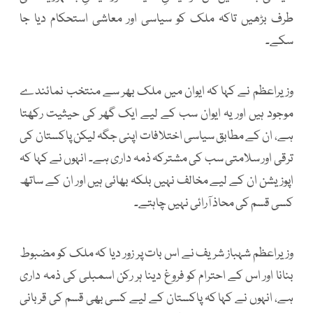
طرف بڑھیں تاکہ ملک کو سیاسی اور معاشی استحکام دیا جا
سکے۔
وزیراعظم نے کہا کہ ایوان میں ملک بھر سے منتخب نمائندے
موجود ہیں اور یہ ایوان سب کے لیے ایک گھر کی حیثیت رکھتا
ہے، ان کے مطابق سیاسی اختلافات اپنی جگہ لیکن پاکستان کی
ترقی اور سلامتی سب کی مشترکہ ذمہ داری ہے۔ انہوں نے کہا کہ
اپوزیشن ان کے لیے مخالف نہیں بلکہ بھائی ہیں اور ان کے ساتھ
کسی قسم کی محاذ آرائی نہیں چاہتے۔
وزیراعظم شہباز شریف نے اس بات پر زور دیا کہ ملک کو مضبوط
بنانا اور اس کے احترام کو فروغ دینا ہر رکن اسمبلی کی ذمہ داری
ہے، انہوں نے کہا کہ پاکستان کے لیے کسی بھی قسم کی قربانی