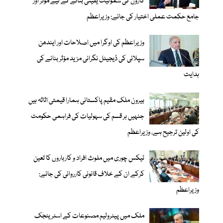
کاروں کی شمولیت یقینی بنانے کے لیے موثر اور
جامع حکمت عملی اختیار کی جائے: وزیراعظم
وزیراعظم کی اوگرا میں اصلاحات اور ایندھن
سپلائی کی ڈیجیٹل نگرانی مزید مؤثر بنانے کی
ہدایت
بیرون ملک مقیم پاکستانی ہمارا قیمتی اثاثہ ہیں
جنہیں ہر قسم کی سہولیات کی فراہمی حکومت
کی اولین ترجیح ہے، وزیراعظم
ٹیکس چوری میں ملوث افراد و کارباروں کا تعین
کرکے ان کے خلاف قانونی کارروائی کی جائے:
وزیراعظم
ملک میں پیٹرولیم مصنوعات کے اسٹریٹجک