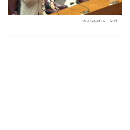
فائل فوٹو
وزیراعظم شہباز شریف