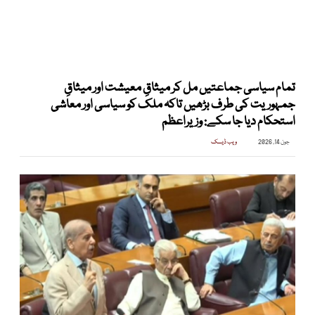
تمام سیاسی جماعتیں مل کر میثاقِ معیشت اور میثاقِ
جمہوریت کی طرف بڑھیں تاکہ ملک کو سیاسی اور معاشی
استحکام دیا جا سکے: وزیراعظم
جون 14, 2026
ویب ڈیسک