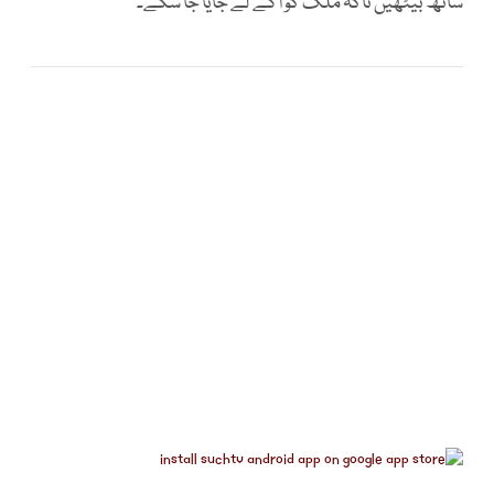
ساتھ بیٹھیں تاکہ ملک کو آگے لے جایا جا سکے۔