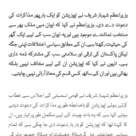
وزیراعظم شہباز شریف نے اپوزیشن کو ایک بار پھر مذاکرات کی
دعوت دے دی۔ وزیراعظم نے کہا کہ ایوان میں ملک بھر سے
منتخب نمائندے موجود ہیں اور یہ ایوان سب کے لیے ایک گھر
کی حیثیت رکھتا ہے، ان کے مطابق سیاسی اختلافات اپنی جگہ
لیکن پاکستان کی ترقی اور سلامتی سب کی مشترکہ ذمہ داری
ہے۔ انہوں نے کہا کہ اپوزیشن ان کے لیے مخالف نہیں بلکہ
بھائی ہیں اور ان کے ساتھ کسی قسم کی محاذ آرائی نہیں چاہتے۔
وزیراعظم شہباز شریف نے قومی اسمبلی کے اجلاس سے خطاب
کرتے ہوئے اپوزیشن کو باضابطہ طور پر مذاکرات کی دعوت دیتے
ہوئے کہا ہے کہ وہ بات چیت کے لیے مکمل طور پر تیار ہیں۔ ان
کا کہنا تھا کہ اپوزیشن کو بار بار دعوت دی جا چکی ہے کہ تمام
سیاسی جماعتیں مل کر میثاقِ معیشت اور میثاقِ جمہوریت کی