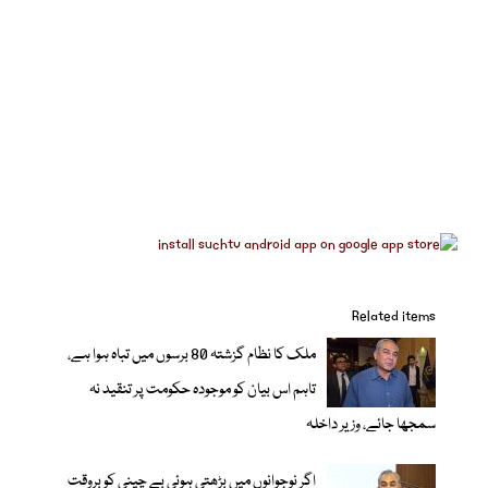
Related items
ملک کا نظام گزشتہ 80 برسوں میں تباہ ہوا ہے،
تاہم اس بیان کو موجودہ حکومت پر تنقید نہ
سمجھا جائے، وزیر داخلہ
اگر نوجوانوں میں بڑھتی ہوئی بے چینی کو بروقت