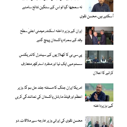
نہ سمجھا گیا تو اس کے سنگین نتائج سامنے
آسکتے ہیں، محسن نقوی
ایران کے وزیر داخلہ اسکندر مومنی اعلیٰ سطح
وفد کے ہمراہ پاکستان پہنچ گئے
پی سی بی کا کھلاڑیوں کے سینٹرل کانٹریکٹس
سسٹم میں ایک نیا اور منفرد اسٹرکچر متعارف
کرانے کا اعلان
امریکا ایران جنگ کا مسئلہ جلد حل ہو گا، وزیر
اعظم اور فیلڈ مارشل پاکستان کی نمائندگی کریں
گے: وزیرداخلہ
محسن نقوی کی ایرانی وزیر خارجہ سے ملاقات، دو