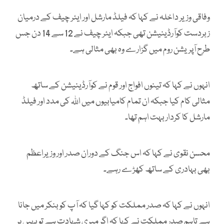
وفاقی وزیر داخلہ نے کہا کہ فیلڈ مارشل اور ایئر چیف کے درمیان
زبردست کوآرڈینیشن تھی جبکہ ایئر چیف نے 12 سے 14 دن جس
طرح آپریشن روم میں گزارے وہ بھی مثالی ہے۔
انہوں نے کہا کہ تینوں افواج اور قوم نے کوآرڈینیشن کے ساتھ
مثالی کام کیا جبکہ ان تمام کامیابیوں میں اللہ کی مدد اور فیلڈ
مارشل کا کردار بہت اہم تھا۔
محسن نقوی نے کہا کہ اس جنگ کے دوران صدر اور وزیراعظم
بھی بہادری کے ساتھ کھڑے رہے۔
انہوں نے کہا کہ صدر مملکت کو کہا گیا کہ آپ کو بنکر میں جانا
ہے تاہم صدر مملکت نے کہا کہ اگر میری شہادت ہے تو یہیں پر