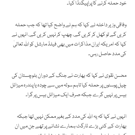
خود حملہ کرنے کا پراپیگنڈا کیا۔
وفاقی وزیر داخلہ نے کہا کہ ہم نے واضح کیا تھا کہ جب حملہ
کریں گے تو کھل کر کریں گے، چھپ کر نہیں کریں گے، انہوں نے
کہا کہ امریکہ ایران مذاکرات میں بھی فیلڈ مارشل کو اللہ تعالیٰ
کی مدد حاصل رہی۔
محسن نقوی نے کہا کہ بھارت نے جنگ کے دوران بلوچستان کی
چیل پوسٹوں پر حملہ کیا تاہم سولہ میں سے چودہ یا پندرہ میزائل
بیس پر نہیں گرے جبکہ صرف ایک میزائل بیس پر گرا۔
انہوں نے کہا کہ یہ اللہ کی مدد کے بغیر ممکن نہیں تھا جبکہ
بھارت کے کئی بڑے ٹارگٹ ہمارے نشانے پر تھے جن میں ان