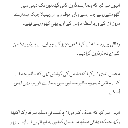
انہوں نے کہا کہ ہمارے ڈرون کئی گھنٹوں تک دہلی میں
گھومتے رہے جس سے وہاں خوف و ہراس پھیلا جبکہ ہمارے
ڈرون ان کے وزیراعظم ہاؤس کے اوپر بھی گھوم رہے تھے۔
وفاقی وزیر داخلہ نے کہا کہ رینجرز کے جوانوں نے بارڈر پر دشمن
کے زیادہ تر ڈرون گرادیے۔
محسن نقوی نے کہا کہ دشمن کی کوشش تھی کہ سائبر حملے
کیے جائیں تاہم وہ سائبر حملوں میں ہمارے قریب بھی نہیں
آسکے۔
انہوں نے کہا کہ جنگ کے دوران پاکستانی میڈیا نے قوم کو اکٹھا
رکھا جبکہ بھارتی میڈیا مسلسل کنفیوز رہا اور انہوں نے اپنے اوپر