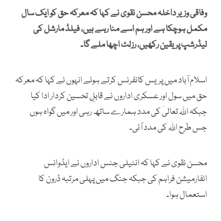
وفاقی وزیر داخلہ محسن نقوی نے کہا کہ معرکہ حق کو ایک سال
مکمل ہوچکا ہے اور ہم اسے منا رہے ہیں، فیلڈ مارشل کی
لیڈرشپ پر یقین رکھیں، رزلٹ اچھا ملے گا۔
اسلام آباد میں پریس کانفرنس کرتے ہوئے انہوں نے کہا کہ معرکہ
حق میں سول اور عسکری اداروں نے قابلِ تحسین کردار ادا کیا
جبکہ اللہ تعالیٰ کی مدد ہمارے ساتھ رہی اور میں گواہ ہوں
جس طرح اللہ کی مدد آئی۔
محسن نقوی نے کہا کہ انٹیلی جنس اداروں نے ایڈوانس
انفارمیشن فراہم کی جبکہ جنگ میں پہلی مرتبہ ڈرون کا
استعمال ہوا۔