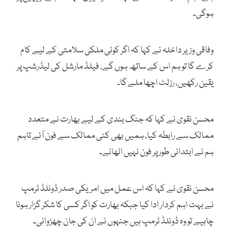
ہوگی۔
وفاقی وزیر داخلہ نے کہا کہ اگر کوئی ملکی سلامتی کے لیے کام
کرے گا تو ہم اس کے ساتھ ہوں گے، فیلڈ مارشل کی لیڈرشپ پر
یقین رکھیں، رزلٹ اچھا ملے گا۔
محسن نقوی نے کہا کہ جنگ بندی کے لیے بھارت نے متعدد
ممالک سے رابطہ کیا، ہمیں بھی کئی ممالک سے فون آئے تاہم
ہم نے ابتدائی طور پر فون نہیں اٹھائے۔
محسن نقوی نے کہا کہ اس عمل میں امریکی صدر ڈونلڈ ٹرمپ
نے بہت اہم کردار ادا کیا جبکہ بھارت کو اگر کسی کا شکر گزار ہونا
چاہیے تو وہ ڈونلڈ ٹرمپ ہیں جنہوں نے ان کی جان چھڑوائی۔