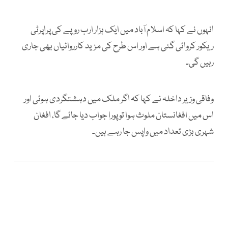
انہوں نے کہا کہ اسلام آباد میں ایک ہزار ارب روپے کی پراپرٹی
ریکور کروائی گئی ہے اور اس طرح کی مزید کارروائیاں بھی جاری
رہیں گی۔
وفاقی وزیر داخلہ نے کہا کہ اگر ملک میں دہشتگردی ہوئی اور
اس میں افغانستان ملوث ہوا تو پورا جواب دیا جائے گا، افغان
شہری بڑی تعداد میں واپس جا رہے ہیں۔