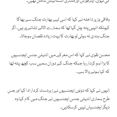
کی نیوی، ایئرفورس اور ملٹری انسٹالیشن شامل تھیں۔
وفاقی وزیر داخلہ نے کہا کہ اسی لیے بھارت جنگ سے بھاگا
کیونکہ انہیں پتہ چل گیا تھا کہ ہمارے اثاثے نشانے پر ہیں، اگر
جنگ بندی نہ ہوتی تو بھارت کا بہت زیادہ نقصان ہوجاتا۔
محسن نقوی نے کہا کہ اس معرکے میں انٹیلی جنس ایجنسیوں
کا بڑا اہم کردار رہا جبکہ جنگ کے دوران ہمیں سب کچھ پتہ تھا
کہ کیا ہونے والا ہے۔
انہوں نے کہا کہ دونوں ایجنسیوں نے زبردست کردار ادا کیا اور جس
طرح ہماری انٹیلی جنس ایجنسیوں نے جنگ میں کام کیا وہ
دیگر ایجنسیاں نہیں کرسکتیں۔