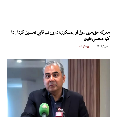
معرکہ حق میں سول اور عسکری اداروں نے قابلِ تحسین کردار ادا
کیا، محسن نقوی
مئی 7, 2026
ویب ڈیسک