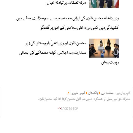
طرفہ تعلقات پر تبادلہ خیال
وزیر داخلہ محسن نقوی کی ایرانی ہم منصب سے اہم ملاقات، خطے میں
کشیدگی میں کمی اور داخلی سلامتی کے امور پر گفتگو
محسن نقوی اور وزیراعلیٰ بلوچستان کی زیر
صدارت اہم اجلاس، کوئٹہ دھماکے کی ابتدائی
رپورٹ پیش
آپ یہاں ہیں:
صفحہ اول
پاکستان
قومی خبریں
معرکہ حق میں سول اور عسکری اداروں نے قابلِ تحسین کردار ادا کیا، محسن نقوی
BACK TO TOP