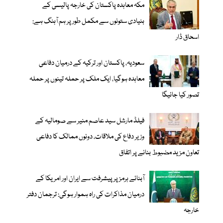
مکہ معاہدہ پاکستان کی خارجہ پالیسی کے
بنیادی ستونوں سے مکمل طور پر ہم آہنگ ہے:
اسحاق ڈار
سعودیہ، پاکستان اور ترکیہ کے درمیان دفاعی
معاہدہ ہوگیا، ایک ملک پر حملہ تینوں پر حملہ
تصور کیا جائیگا
فیلڈ مارشل سید عاصم منیر سے صومالیہ کے
وزیر دفاع کی ملاقات، دونوں ممالک کا دفاعی
تعاون مزید مضبوط بنانے پر اتفاق
آبنائے ہرمز پر پیشرفت سے ایران اور امریکا کے
درمیان مذاکرات کی راہ ہموار ہوگی: ترجمان دفتر
خارجہ