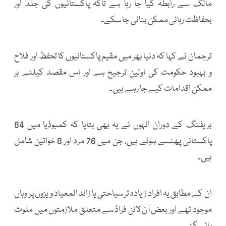
مالک سے رابطہ کیا جا رہا ہے تاکہ پاکستانیوں کی جلد اور
بحفاظت رہائی ممکن بنائی جا سکے۔
ترجمان نے کہا کہ دنیا بھر میں مقیم پاکستانیوں کا تحفظ اور فلاح
و بہبود حکومت کی اولین ترجیح ہے اور اس مقصد کیلئے ہر
ممکن اقدامات کیے جا رہے ہیں۔
بریفنگ کے دوران انہوں نے یہ بھی بتایا کہ کمبوڈیا میں 84
پاکستانی پھنسے ہوئے ہیں، جن میں 76 مرد اور 8 خواتین شامل
ہیں۔
ان کے مطابق یہ افراد زیادہ تر سیاحتی یا زائد المعیاد ویزوں پر وہاں
موجود تھے اور بعض آن لائن فراڈ سے متعلق ملازمتوں میں ملوث