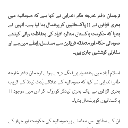
ترجمان دفتر خارجہ طاہر اندرابی نے کہا ہے کہ صومالیہ میں
بحری قزاقوں نے 11 پاکستانیوں کو یرغمال بنا لیا ہے۔ انہوں نے
بتایا کہ حکومت پاکستان متاثرہ افراد کی بحفاظت رہائی کیلئے
صومالی حکام اور متعلقہ فریقین سے مسلسل رابطے میں ہے اور
سفارتی کوششیں جاری ہیں۔
اسلام آباد میں ہفتہ وار بریفنگ دیتے ہوئے ترجمان دفتر خارجہ
طاہر اندرابی نے کہا کہ صومالیہ کے علاقے پُنٹ لینڈ کے قریب
بحری قزاقوں نے ایک بحری ٹینکر کو روک کر اس میں موجود 11
پاکستانیوں کو یرغمال بنایا۔
ان کے مطابق اس معاملے پر صومالیہ کی حکومت اور جہاز کے