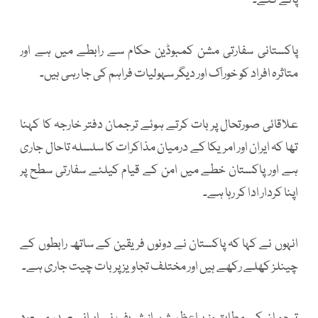
پائے گئے۔
پاکستانی سفارتی مشن کمبوڈین حکام سے رابطے میں ہے اور
متاثرہ افراد کو خوراک اور دیگر سہولیات فراہم کی جا رہی ہیں۔
علاقائی صورتحال پر بات کرتے ہوئے ترجمان دفتر خارجہ کا کہنا
تھا کہ ایران اور امریکا کے درمیان مذاکرات کا سلسلہ تاحال جاری
ہے اور پاکستان خطے میں امن کے قیام کیلئے سفارتی سطح پر
اپنا کردار ادا کر رہا ہے۔
انہوں نے کہا کہ پاکستان نے دونوں فریقین کے ساتھ رابطوں کے
چینلز کھلے رکھے ہیں اور مختلف تجاویز پر بات چیت جاری ہے۔