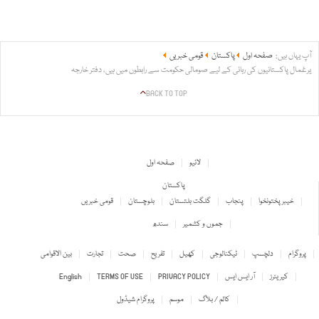
آپ یہاں ہیں:
صفحہ اول
پاکستان
قومی خبریں
یرغمال پاکستانیوں کی رہائی کے لیے صومالی حکومت سے رابطوں میں ہیں، دفتر خارجہ
BACK TO TOP
لائیو
صفحہ اول
پاکستان
خیبر پختونخوا
پنجاب
گلگت بلتستان
بلوچستان
قومی خبریں
جموں و کشمیر
سندھ
پروگرام
دلچسپ
ٹیکنالوجی
کھیل
تفریح
صحت
تجارت
بین الاقوامی
کیریئرز
آر ایس ایس
PRIVACY POLICY
TERMS OF USE
English
کالم / بلاگ
موسم
پروگرام شیڈول