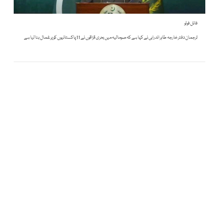
فائل فوٹو
ترجمان دفتر خارجہ طاہر اندرابی نے کہا ہے کہ صومالیہ میں بحری قزاقوں نے 11 پاکستانیوں کو یرغمال بنا لیا ہے