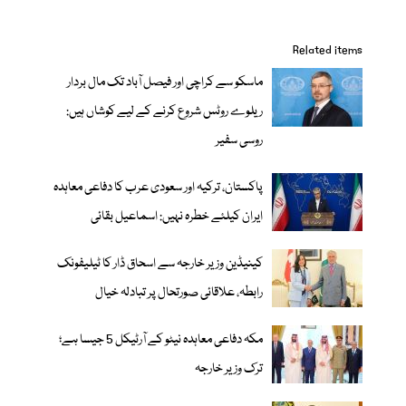
Related items
ماسکو سے کراچی اور فیصل آباد تک مال بردار
ریلوے روٹس شروع کرنے کے لیے کوشاں ہیں:
روسی سفیر
پاکستان، ترکیہ اور سعودی عرب کا دفاعی معاہدہ
ایران کیلئے خطرہ نہیں: اسماعیل بقائی
کینیڈین وزیر خارجہ سے اسحاق ڈار کا ٹیلیفونک
رابطہ، علاقائی صورتحال پر تبادلہ خیال
مکہ دفاعی معاہدہ نیٹو کے آرٹیکل 5 جیسا ہے؛
ترک وزیر خارجہ