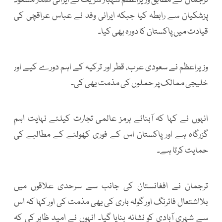
ترجمان کے مطابق وزیراعظم شہباز شریف نے ایرانی صدر مسعود
پزشکیان سے رابطہ کیا جبکہ ایرانی وفد نے عباس عراقچی کی
قیادت میں پاکستان کا دورہ بھی کیا۔
وزیراعظم نے سعودی عرب، قطر اور ترکیہ کے اہم دورے کیے اور
خلیجی ممالک پر حملوں کی مذمت بھی کی۔
انہوں نے کہا کہ آبنائے ہرمز عالمی تجارت کیلئے نہایت اہم
گزرگاہ ہے اور پاکستان اس کے فوری کھولنے کے مطالبے کی
حمایت کرتا ہے۔
ترجمان نے افغانستان کی جانب سے سرحدی علاقوں میں
بلااشتعال فائرنگ اور گولہ باری کی بھی مذمت کی اور کہا کہ اس
سے شہری آبادی کو نشانہ بنایا گیا۔ انہوں نے امید ظاہر کی کہ