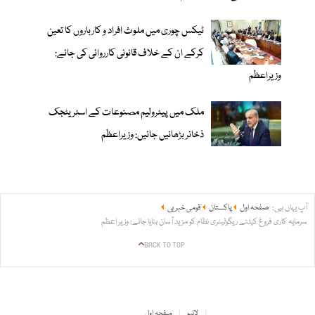
ٹیکس چوری میں ملوث افراد و کارباروں کا تعین
کرکے ان کے خلاف قانونی کارروائی کی جائے:
وزیراعظم
ملک میں پیٹرولیم مصنوعات کے اسٹریٹجک
ذخائر بڑھائیں جائیں: وزیراعظم
آپ یہاں ہیں:
صفحہ اول
پاکستان
قومی خبریں
سرمایہ کاری فروغ کیلئے ریگولیٹری نظام کو مزید آسان بنایا جائے: وزیر اعظم
BACK TO TOP
لائیو
صفحہ اول