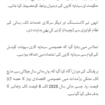
حکومت اور سرمایہ کاروں کے درمیان روابط کو مضبوط کیا جائے۔
انہوں نے لائسنسنگ اور دیگر سرکاری خدمات تک رسائی کے
نظام کو تیزی سے ڈیجیٹائز کرنے کی بھی ہدایت دی۔
اجلاس میں بتایا گیا کہ خصوصی سرمایہ کاری سہولت کونسل
کے قیام سے سرمایہ کاروں کے اعتماد میں اضافہ ہوا ہے۔
بریفنگ کے دوران آگاہ کیا گیا کہ رواں مالی سال جولائی سے مارچ
تک ملکی برآمدات میں خصوصی اقتصادی زونز کا حصہ 3.7
فیصد رہا، جسے مالی سال 2028 تک 8 فیصد تک بڑھانے کا
ہدف مقرر کیا گیا ہے۔