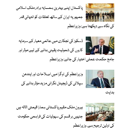
پاکستان اپنے بہترین ہمسایہ برادر ملک اسلامی
جمہوریہ ایران کے ساتھ تعلقات کو انتہائی قدر
کی نگاہ سے دیکھتا ہے: وزیراعظم
ڈسکوز کی نجکاری میں عالمی معیار کے سرمایہ
کاروں کی شمولیت یقینی بنانے کے لیے موثر اور
جامع حکمت عملی اختیار کی جائے: وزیراعظم
وزیراعظم کی اوگرا میں اصلاحات اور ایندھن
سپلائی کی ڈیجیٹل نگرانی مزید مؤثر بنانے کی
ہدایت
بیرون ملک مقیم پاکستانی ہمارا قیمتی اثاثہ ہیں
جنہیں ہر قسم کی سہولیات کی فراہمی حکومت
کی اولین ترجیح ہے، وزیراعظم