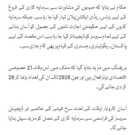
حکام نے بتایا کہ صوبوں کی مشاورت سے سرمایہ کاری کے فروغ
کے لیے بزنس ریڈی ایکشن پلان تیار کیا جا رہا ہے، جبکہ سرمایہ
کاروں کے لیے حکومتی اجازت ناموں کے حصول کو آسان بنانے
کے لیے تمام سروسز کو ڈیجیٹائز کیا جا رہا ہے، اس مقصد کے لیے
پاکستان ریگولیٹری رجسٹری کے قیام پر بھی کام جاری ہے۔
بریفنگ میں مزید بتایا گیا کہ ملک میں اس وقت 21 خصوصی
اقتصادی زونز فعال ہیں اور جون 2026 تک ان کی تعداد بڑھا کر 26
کر دی جائے گی۔
آسان کاروبار ایکٹ کے تحت سرخ فیتے کے خاتمے اور ڈیجیٹل
سروسز کی فراہمی سے سرمایہ کاری کے عمل کو مزید سہل بنایا
جائے گا۔