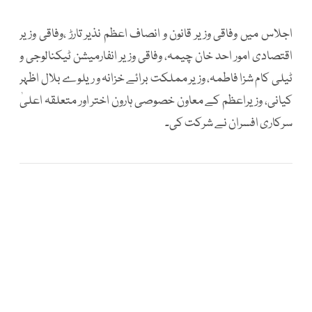
اجلاس میں وفاقی وزیر قانون و انصاف اعظم نذیر تارڑ ،وفاقی وزیر
اقتصادی امور احد خان چیمہ، وفاقی وزیر انفارمیشن ٹیکنالوجی و
ٹیلی کام شزا فاطمہ، وزیر مملکت برائے خزانہ و ریلوے بلال اظہر
کیانی، وزیراعظم کے معاون خصوصی ہارون اختر اور متعلقہ اعلیٰ
سرکاری افسران نے شرکت کی۔