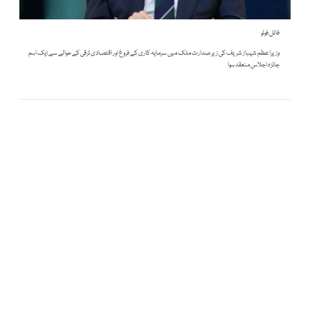
فائل فوٹو
وزیراعظم شہباز شریف کی زیر صدارت ملک میں سرمایہ کاری کے فروغ اور اقتصادی ترقی کے حوالے سے ایک اہم
جائزہ اجلاس منعقد ہوا