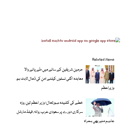
Related items
حرمین شریفین کے سائے میں طے پانے والا
معاہدہ اگلی نسلوں کیلئے امن کی ڈھال ثابت ہو،
وزیراعظم
خطے کی کشیدہ صورتحال؛ وزیر اعظم تین روزہ
سرکاری دورے پر سعودی عرب روانہ، فیلڈ مارشل
عاصم منیر بھی ہمراہ