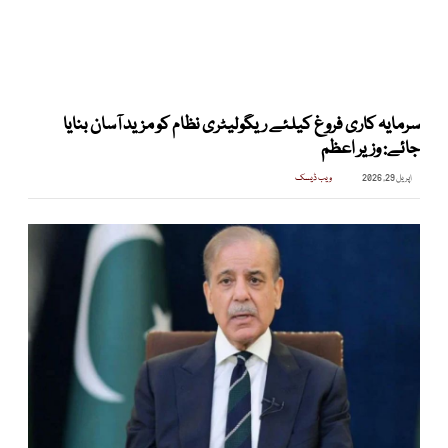
سرمایہ کاری فروغ کیلئے ریگولیٹری نظام کو مزید آسان بنایا
جائے: وزیر اعظم
اپریل 29, 2026
ویب ڈیسک