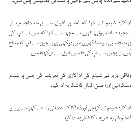
مجھ سے ملنا چاہتی ہے، تو میں پاکستانی ایمبیسی چلی گئی۔
اداکارہ شبنم نے کہا کہ احسن اقبال سے بہت دلچسپ اور
سنجیدہ بات ہوئی، انہوں نے مجھ سے کہا کہ میں نے آپ کی
بہت فلمیں سینما گھروں میں دیکھی ہیں، بچپن سے آپ کا مداح
ہُوں اور بچپن سے آپ کی فلمیں شوق سے دیکھتا ہوں۔
وفاقی وزیر نے شبنم کی اداکاری کی تعریف کی جس پر شبنم
مسکرائیں اور احسن اقبال کا شکریہ ادا کیا۔
اداکارہ شبنم نے کراچی اور ڈھاکا کے فضائی راستے کھولنے پر وزیر
اعظم شہباز شریف کا شکریہ ادا کیا۔