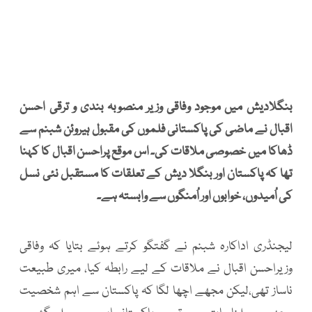
بنگلادیش میں موجود وفاقی وزیر منصوبہ بندی و ترقی احسن
اقبال نے ماضی کی پاکستانی فلموں کی مقبول ہیروئن شبنم سے
ڈھاکا میں خصوصی ملاقات کی۔ اس موقع پراحسن اقبال کا کہنا
تھا کہ پاکستان اور بنگلا دیش کے تعلقات کا مستقبل نئی نسل
کی اُمیدوں، خوابوں اور اُمنگوں سے وابستہ ہے۔
لیجنڈری اداکارہ شبنم نے گفتگو کرتے ہوئے بتایا کہ وفاقی
وزیراحسن اقبال نے ملاقات کے لیے رابطہ کیا، میری طبیعت
ناساز تھی،لیکن مجھے اچھا لگا کہ پاکستان سے اہم شخصیت