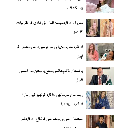
بڑا انکشاف
معروف اداکارہ مومنہ اقبال کی شادی کی تقریبات
کا آغاز
اداکارہ حنا رضوی آئی سی یو میں داخل، دعاؤں کی
اپیل
پاکستان کا نام عالمی سطح پر روشن ہوا: احسن
اقبال
ریما خان نے ساتھی اداکارہ کو تھپڑ کیوں مارا؟
اداکارہ نے بتا دیا
خوشحال خان اور رمشا خان کا نکاح، اداکارہ نے