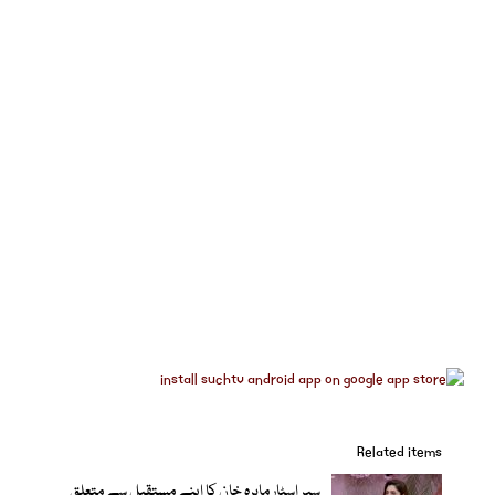
Related items
سپر اسٹار ماہرہ خان کا اپنے مستقبل سے متعلق