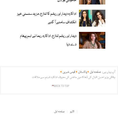
خاموشی توڑ دی
اداکارہ دیدار اور ریشم کا تنازع، مزید سنسنی خیز
انکشاف سامنے آ گئے
دیدار اور ریشم تنازع، اداکارہ ریما نے اہم پیغام
دے دیا
آپ یہاں ہیں:
صفحہ اول
پاکستان
قومی خبریں
وفاقی وزیر احسن اقبال کی ڈھاکا میں ماضی کی معروف اداکارہ شبنم سے ملاقات
BACK TO TOP
لائیو
صفحہ اول