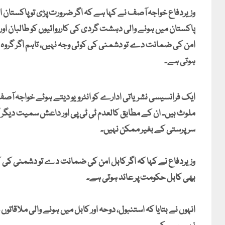
وزیردفاع خواجہ آصف نے کہا ہے کہ اگر ضرورت پڑی تو پاکستان ا
پاکستان میں ہونے والی دہشت گردی کی کارروائیوں کو طالبان اور ب
امن کی ضمانت دے تو دشمنی کی کوئی وجہ نہیں، تاہم اگر گروہ ا
ہوتی ہے۔
ایک فرانسیسی نشریاتی ادارے کو انٹرویو دیتے ہوئے خواجہ آصف ک
ملوث ہیں۔ ان کے مطابق کالعدم ٹی ٹی پی اور داعش سمیت دیگر گر
سرپرستی کے بغیر ممکن نہیں۔
وزیردفاع نے کہا کہ اگر کابل امن کی ضمانت دے تو دشمنی کی کوئی
بھی کابل حکومت پر عائد ہوتی ہے۔
انہوں نے بتایا کہ استنبول، دوحہ اور کابل میں ہونے والی ملا