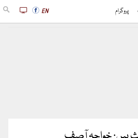
پروگرام
EN
وث ہیں: خواجہ آصف