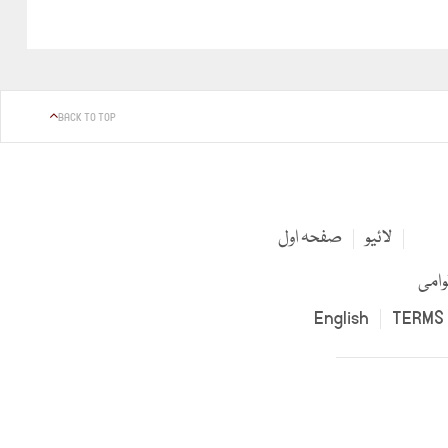
BACK TO TOP
لائیو
صفحہ اول
وامی
English
TERMS 