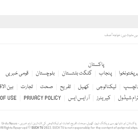
 میں ملوث ہیں: خواجہ آصف
پاکستان
 پختونخوا
پنجاب
گلگت بلتستان
بلوچستان
قومی خبریں
لچسپ
ٹیکنالوجی
کھیل
تفریح
صحت
تجارت
بین الاق
رام شیڈول
کیریئرز
آر ایس ایس
PRIVACY POLICY
OF USE
Urdu News - پاکستان اور دنیا بھر سے بریکنگ نیوز، کھیل، صحت، تفریح، تجارت اور ٹیکنالوجی کی تازہ ترین اردو خبریں
All Rights Reserved ©
SUCH TV
2023. SUCH TV is not responsible for the content of external sites.