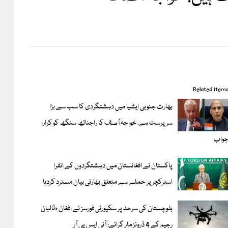
Related item
بھارت جنوبی ایشیا میں دہشتگردی کا سب سے بڑا
سرپرست ہے، خواجہ آصف کا راجناتھ سنگھ کو کرارا
واب
پاکستان نے افغانستان میں دہشتگردوں کے انفرا
اسٹرکچر پر حملے سے متعلق بھارتی بیان مسترد کردیا
بلوچستان کی سرحد پر سکیورٹی فورسز نے افغان طالبان
رجیم کے 4 ڈرونز مار گرائے: آئی ایس پی آر