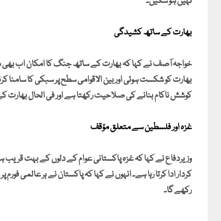
نہیں ہو سکیں۔
بھارت کے ساتھ کشیدگی
خواجہ آصف نے کہا کہ بھارت کے ساتھ جنگ کا امکان اب بھی موج
بھارت کو شکست ہوئی اور بین الاقوامی سطح پر سبکی کا سامنا کرنا
کوشش ناکام بنانے کی صلاحیت رکھتا ہے اور فی الحال بھارت کے سا
غزہ اور فلسطین سے متعلق مؤقف
وزیردفاع نے کہا کہ غزہ پاکستانی عوام کے دلوں کے بہت قریب ہ
کردار ادا کرتا رہا ہے۔ انہوں نے کہا کہ پاکستان نے ہر عالمی فو
رکھے گا۔