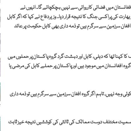
فغانستان میں فضائی کارروائی سے نہیں ہچکچائے گا۔ انہوں نے
ھارت کی پراکسی جنگ کا نتیجہ قرار دیا۔ وزیردفاع نے کہا کہ اگر کابل
فغان سرزمین سے سرگرم ہیں تو ذمہ داری بھی کابل حکومت پر عائد
ا کہنا تھا کہ دہلی، کابل اور دہشت گرد گروہ پاکستان پر حملوں میں
وہ افغانستان میں موجود ہیں اور پاکستان پر حملے کابل کی مرضی یا
 وجہ نہیں، تاہم اگر گروہ افغان سرزمین سے سرگرم ہیں تو ذمہ داری
ت
قاتوں سمیت مختلف دوست ممالک کی ثالثی کی کوششیں نتیجہ خیز ثابت