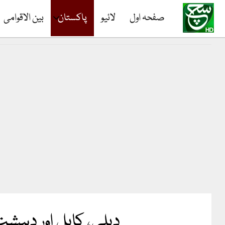
صفحہ اول
لائیو
پاکستان
بین الاقوامی
دہلی، کابل اور دہش