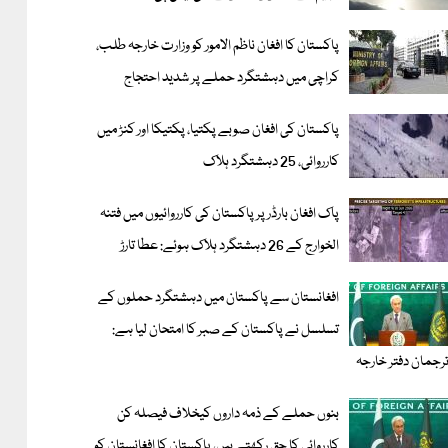
پاکستان کا افغان ناظم الامور کو وزارت خارجہ طلب،
کراچی میں دہشتگرد حملے پر شدید احتجاج
پاکستان کی افغان صوبے پکتیا، پکتیکا اور کنڑ میں
کارروائی، 25 دہشتگرد ہلاک
پاک افغان بارڈر پر پاکستان کی کارروائیوں میں فتنہ
الخوارج کے 26 دہشتگرد ہلاک ہوئے: عطا تارڑ
افغانستان سے پاکستان میں دہشتگرد حملوں کے
تسلسل نے پاکستان کے صبر کا امتحان لیا ہے:
رجمان دفتر خارجہ
بنوں حملے کے ذمہ داروں کیخلاف فیصلہ کن
کارروائی کا حق رکھتے ہیں، پاکستان کا افغانستان کو