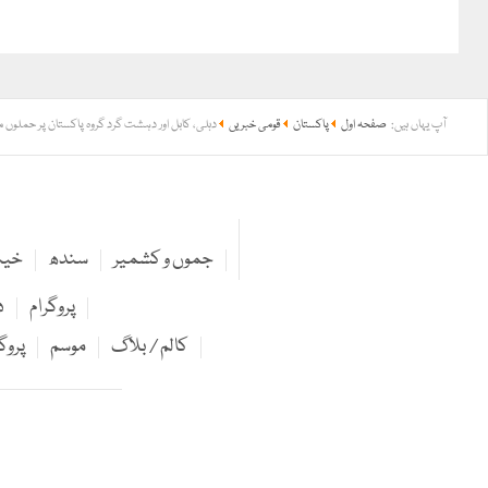
آپ یہاں ہیں:
صفحہ اول
پاکستان
قومی خبریں
دہلی، کابل اور دہشت گرد گروہ پاکستان پر حملوں
جموں و کشمیر
سندھ
خیبر
پروگرام
د
کالم / بلاگ
موسم
پروگ