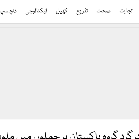
تجارت
صحت
تفریح
کھیل
ٹیکنالوجی
دلچسپ
ت گرد گروہ پاکستان پر حملوں میں مل