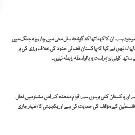
و
ود ہے۔ ان کا کہنا تھا کہ گزشتہ سال مئی میں چار روزہ جنگ میں
 پڑا۔ انہوں نے کہا کہ پاکستان فضائی حدود کی خلاف ورزی کی ہر
تھ کوئی براہِ راست یا بالواسطہ رابطہ نہیں۔
ے اور پاکستان کئی برسوں سے اقوام متحدہ کے امن مشنز میں فعال
رم پر فلسطین کے مؤقف کی حمایت کی ہے اور یکجہتی کا اظہار جاری