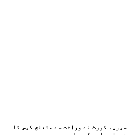
سپریم کورٹ نے وراثت سے متعلق کیس کا
فیصلہ جاری کردیا