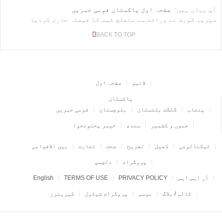
آپ یہاں ہیں:
صفحہ اول
پاکستان
قومی خبریں
سپریم کورٹ نے وراثت سے متعلق کیس کا فیصلہ جاری کردیا
BACK TO TOP
لائیو
صفحہ اول
پاکستان
پنجاب
گلگت بلتستان
بلوچستان
قومی خبریں
جموں و کشمیر
سندھ
خیبر پختونخوا
ٹیکنالوجی
کھیل
تفریح
صحت
تجارت
بین الاقوامی
پروگرام
دلچسپ
آر ایس ایس
PRIVACY POLICY
TERMS OF USE
English
کالم / بلاگ
موسم
پروگرام شیڈول
کیریئرز