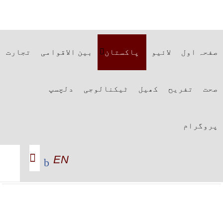
صفحہ اول
لائیو
پاکستان
بین الاقوامی
تجارت
صحت
تفریح
کھیل
ٹیکنالوجی
دلچسپ
پروگرام
EN