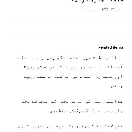
نومبر 17, 2025
ویب ڈیسک
Related items
عدالتی نظام میں احتساب کو یقینی بنانے کے
لیے اقدامات جاری ہیں تاکہ عوام کو بروقت
اور معیاری انصاف فراہم کیا جا سکے، چیف
جسٹس
عدالتوں میں توانائی بچت اقدامات کے تحت
چار روزہ ورکنگ ویک کی منظوری
منی لانڈرنگ کیس میں بڑا فیصلہ، بحریہ ٹاؤن