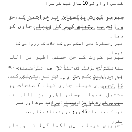
کے سی او او کو 10 سال قید کی سزا
سپریم کورٹ پاکستان نے خواتین کے حق
سرکاری اسکولوں کو ٹھیکے پر دینے کا فیصلہ؛
وراثت سے متعلق کیس کا فیصلہ جاری کر
کیا یہ مفت تعلیم کے حق پر شب خون ہے؟
دیا۔
غیر رجسٹرڈ نجی اسکولوں کے خلاف کارروائی کا
فیصلہ
سپریم کورٹ کے جج جسٹس اطہر من اللہ
اور جسٹس عرفان سعادت پر مشتمل بینچ
ستائیسویں ترمیم کے بعد بڑا عدالتی فیصلہ:
نے خواتین کے حق وراثت سے متعلق کیس
آئینی تشریح کا اختیار وفاقی آئینی عدالت
کا تحریری فیصلہ جاری کیا۔ 7 صفحات پر
کو منتقل
مشتمل فیصلہ جسٹس اطہر من اللہ نے
سپریم کورٹ کا بڑا فیصلہ: سزائے موت اور عمر
استعفے سے قبل تحریر کیا۔
قید کے مقدمات 45 روز میں نمٹانے کا ہدف
مقرر
تحریری فیصلے میں لکھا گیا کہ ورثاء