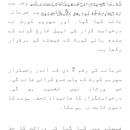
کو تاخیر سے حق وراثت دینے کی وجہ سے
سانحہ گل پلازہ کی تحقیقات کیلئے سندھ
درخواستگزار پر 5 لاکھ روپے جرمانہ
ہائیکورٹ کا جوڈیشل کمیشن تشکیل
عائد کیا گیا۔ اور سپریم کورٹ نے
درخواست گزار کی اپیل خارج کرنے کے
سندھ ہائی کورٹ کے فیصلے کو برقرار
رکھا ہے۔
جرمانے کی رقم 7 دن کے اندر رجسٹرار
سپریم کورٹ کے پاس جمع کرائی جائے گی۔
جو ورثاء میں تقسیم ہو گی۔
درخواستگزار کا جائیداد تحفہ ہونے کا
دعویٰ ثابت نہ ہو سکا۔
فیصلے میں کہا گیا کہ وراثت کا حق