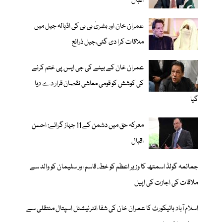
اقبال
عمران خان اور بشریٰ بی بی کی اڈیالہ جیل میں
ملاقات کرا دی گئی،جیل ذرائع
عمران خان کے بیٹے کی جی ایس پی ختم کرنے
کی کوشش کو قومی معاشی نقصان قرار دے دیا
گیا
معرکہ حق میں دشمن کے 11 جہاز گرائے: احسن
اقبال
جمائمہ گولڈ اسمتھ کا وزیر اعظم کو خط، قاسم اور سلیمان کو والد سے
ملاقات کی اجازت کی اپیل
اسلام آباد ہائیکورٹ کا عمران خان کی شفا انٹرنیشنل اسپتال منتقلی سے