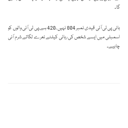
گا۔
بانی پی ٹی آئی قیدی نمبر 804 نہیں ،420 ہے،پی ٹی آئی والوں کو
اسمبلی میں ایسے شخص کی رہائی کیلئے نعرے لگاتے شرم آنی
چاہیے۔