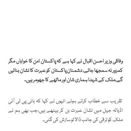
وفاقی وزیر احسن اقبال نے کہا ہے کہ پاکستان امن کا خواہاں مگر
کمزور نہ سمجھا جائے، دشمنان پاکستان کو عبرت کا نشان بنائیں
گے،ملک کے شہدا ہماری شان اور ماتھے کا جھومر ہیں۔
تقریب سے خطاب کرتے ہوئے انہوں نے کہا کہ بانی پی ٹی آئی
اڈیالہ جیل میں نشان عبرت بن کر بیٹھے ہیں،جب بھی ہم نے
ملک کو ترقی کی جانب ڈالا تو سازش کی گئی۔