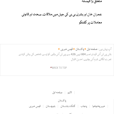
متعلق بڑا فیصلہ
عمران خان اور بشریٰ بی بی کی جیل میں ملاقات، صحت اور قانونی
معاملات پر گفتگو
آپ یہاں ہیں:
صفحہ اول
پاکستان
قومی خبریں
بانی پی ٹی آئی قیدی نمبر 804 نہیں،420 ہے،پی ٹی آئی والوں کو ایسے شخص کی رہائی کیلئے
نعرے لگاتے شرم آنی چاہیے، احسن اقبال
BACK TO TOP
لائیو
صفحہ اول
پاکستان
خیبر پختونخوا
پنجاب
گلگت بلتستان
بلوچستان
قومی خبریں