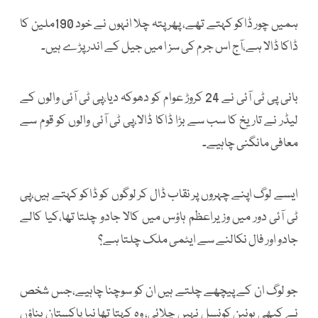
ہمیں چور ڈاکو کہتے تھے، پھر پتہ چلا انہوں نے خود 190ملین کا
ڈاکا ڈالا ہے،آج اس جرم کی سز ا میں جیل کے اندر پڑے ہیں۔
بانی پی ٹی آئی نے 24 کروڑ عوام کو دھوکہ دیا،پی ٹی آئی والوں کے
لیڈر نے تاریخ کا سب سے بڑا ڈاکا ڈالا،پی ٹی آئی والوں کو قوم سے
معافی مانگنی چاہیے۔
ایسے لوگ اپنے چہروں پر نقاب ڈال کر لوگوں کو ڈاکو کہتے ہیں،پی
ٹی آئی دور میں وزیراعظم ہاؤس میں کالا جادو چلتا تھا،کیا کالے
جادو اور فال نکالنے سے ایٹمی ملک چلتا ہے؟
جو لوگ ان کے پیچھے چلتے ہیں ان کو سوچنا چاہیے،جس شخص
نے کبھی یونین کونسل نہیں چلائی، وہ کہتا تھا نیا پاکستان بناؤں