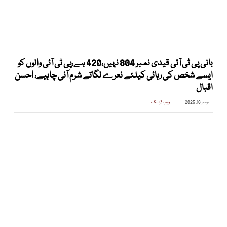
بانی پی ٹی آئی قیدی نمبر 804 نہیں،420 ہے،پی ٹی آئی والوں کو
ایسے شخص کی رہائی کیلئے نعرے لگاتے شرم آنی چاہیے، احسن
اقبال
نومبر 16, 2025
ویب ڈیسک