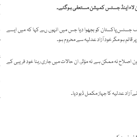
کن لاء اینڈ جسٹس کمیشن مستعفی ہوگئے۔
ن
یف جسٹس پاکستان کو بجھوا دیا جس میں انہوں ںے کہا کہ میں ایسے
چ
 قائم ہو مگر خود آزاد عدلیہ سے محروم ہو۔
م
ون اصلاح نہ ممکن ہے نہ مؤثر، ان حالات میں جاری رہنا خود فریبی کے
ا
28وی
س