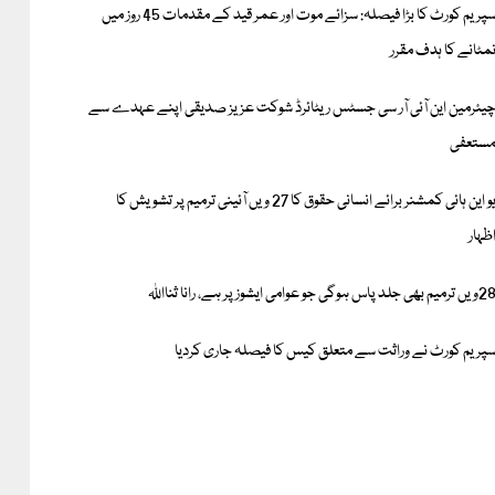
سپریم کورٹ کا بڑا فیصلہ: سزائے موت اور عمر قید کے مقدمات 45 روز میں
مٹانے کا ہدف مقرر
یئرمین این آئی آر سی جسٹس ریٹائرڈ شوکت عزیز صدیقی اپنے عہدے سے
ستعفی
یو این ہائی کمشنر برائے انسانی حقوق کا 27 ویں آئینی ترمیم پر تشویش کا
ظہار
ں ترمیم بھی جلد پاس ہوگی جو عوامی ایشوز پر ہے، رانا ثنااللہ
پریم کورٹ نے وراثت سے متعلق کیس کا فیصلہ جاری کردیا