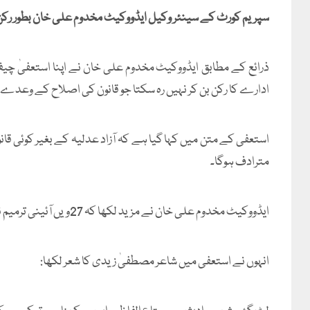
سپریم کورٹ کے سینئر وکیل ایڈووکیٹ مخدوم علی خان بطور ر
ذرائع کے مطابق ایڈووکیٹ مخدوم علی خان نے اپنا استعفیٰ چ
ادارے کا رکن بن کر نہیں رہ سکتا جو قانون کی اصلاح کے وعدے پر
استعفی کے متن میں کہا گیا ہے کہ آزاد عدلیہ کے بغیر کوئی قان
مترادف ہوگا۔
ایڈووکیٹ مخدوم علی خان نے مزید لکھا کہ 27ویں آئینی ترمیم نے آزاد عدلیہ کا جہاز مکمل ڈبو دیا۔
انہوں نے استعفی میں شاعر مصطفیٰ زیدی کا شعر لکھا: