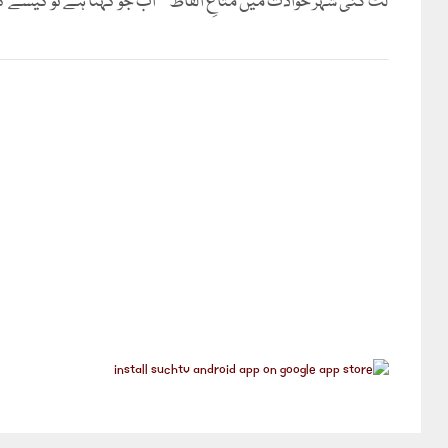
لٹ گئی شہر حوادث میں متاعِ الفاظ اب جو کہنا ہے تو کیسے ک