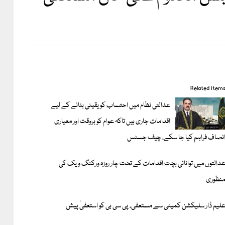
Related item
عدالتی نظام میں احتساب کو یقینی بنانے کے لیے
اقدامات جاری ہیں تاکہ عوام کو بروقت اور معیاری
نصاف فراہم کیا جا سکے، چیف جسٹس
دالتوں میں توانائی بچت اقدامات کے تحت چار روزہ ورکنگ ویک کی
نظوری
لیم ڈار سلیکشن کمیٹی سے مستعفی، پی سی بی کو استعفیٰ پیش