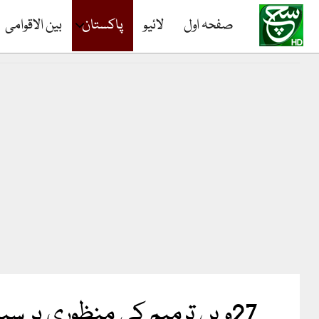
صفحہ اول
لائیو
پاکستان
بین الاقوامی
27ویں ترمیم کی منظوری پر سپریم کورٹ کے رکن لاء اینڈ جسٹس کمیشن مخدوم علی خان مستعفی