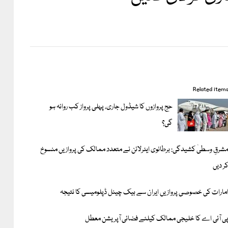
Related item
حج پروازوں کا شیڈول جاری، پہلی پرواز کب روانہ ہو
گی؟
شرقِ وسطیٰ کشیدگی: برطانوی ایئرلائن نے متعدد ممالک کی پروازیں منسوخ
ر دیں
مارات کی خصوصی پروازیں ایران سے بیک چینل ڈپلومیسی کا نتیجہ
ی آئی اے کا خلیجی ممالک کیلئے فضائی آپریشن معطل