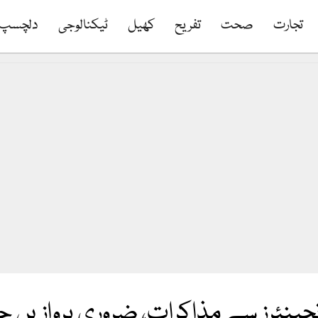
تجارت
صحت
تفریح
کھیل
ٹیکنالوجی
دلچسپ
جینئرز سے مذاکرات، ضروری پروازیں ج