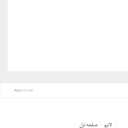
BACK TO TOP
لائیو
صفحہ اول