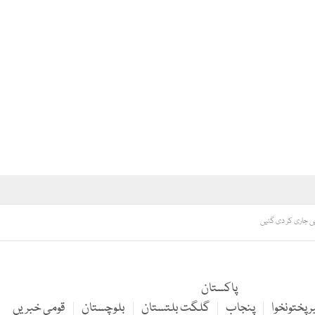
ں جاری کر دی گئیں
پاکستان
 پختونخوا
پنجاب
گلگت بلتستان
بلوچستان
قومی خبریں