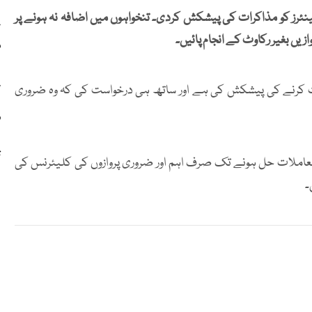
جینئرز کو مذاکرات کی پیشکش کردی۔ تنخواہوں میں اضافہ نہ ہونے پر
ازیں بغیر رکاوٹ کے انجام پائیں۔
م
پ
رات کرنے کی پیشکش کی ہے اور ساتھ ہی درخواست کی کہ وہ ضروری
ف
ت
کہ معاملات حل ہونے تک صرف اہم اور ضروری پروازوں کی کلیئرنس کی
۔