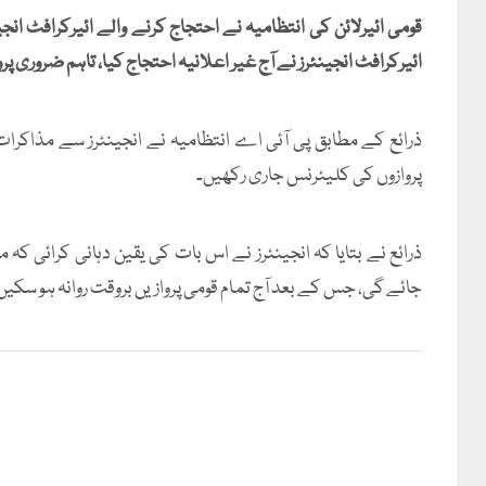
قومی ائیرلائن کی انتظامیہ نے احتجاج کرنے والے ائیرکرافٹ ان
ائیرکرافٹ انجینئرز نے آج غیر اعلانیہ احتجاج کیا، تاہم ضروری پرو
ذرائع کے مطابق پی آئی اے انتظامیہ نے انجینئرز سے مذاک
پروازوں کی کلیئرنس جاری رکھیں۔
ذرائع نے بتایا کہ انجینئرز نے اس بات کی یقین دہانی کرائی 
جائے گی، جس کے بعد آج تمام قومی پروازیں بروقت روانہ ہو سکیں