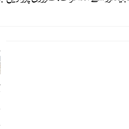
s
م
ک
ا
پ