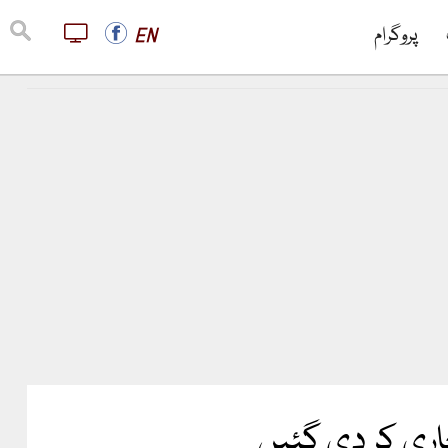
پروگرام
EN
اری کر دی گئیں