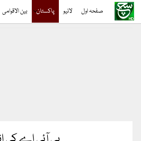
صفحہ اول
لائیو
پاکستان
بین الاقوامی
پی آئی اے کی ان