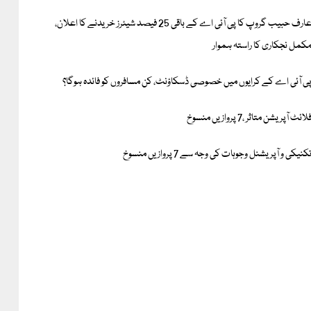
عارف حبیب گروپ کا پی آئی اے کے باقی 25 فیصد شیئرز خریدنے کا اعلان،
کمل نجکاری کا راستہ ہموار
ی آئی اے کے کرایوں میں خصوصی ڈسکاؤنٹ، کن مسافروں کو فائدہ ہوگا؟
لائٹ آپریشن متاثر ،7 پروازیں منسوخ
کنیکی و آپریشنل وجوہات کی وجہ سے 7 پروازیں منسوخ