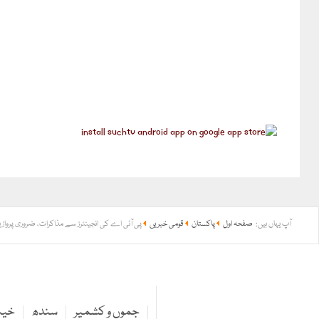
آپ یہاں ہیں:
صفحہ اول
پاکستان
قومی خبریں
پی آئی اے کی انجینئرز سے مذاکرات، ضروری پروازی
جموں و کشمیر
سندھ
خیبر