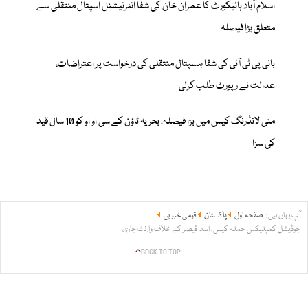
اسلام آباد ہائیکورٹ کا عمران خان کی شفا انٹرنیشنل اسپتال منتقلی سے
متعلق بڑا فیصلہ
بانی پی ٹی آئی کی شفا ہسپتال منتقلی کی درخواست پر اعتراضات،
عدالت نے رپورٹ طلب کرلی
منی لانڈرنگ کیس میں بڑا فیصلہ، بحریہ ٹاؤن کے سی او او کو 10 سال قید
کی سزا
آپ یہاں ہیں:
صفحہ اول
پاکستان
قومی خبریں
جوڈیشل کمپلیکس حملہ کیس، اسد قیصر کے خلاف وارنٹ جاری
BACK TO TOP