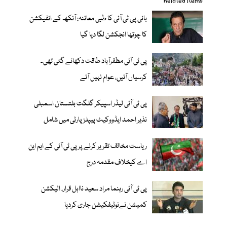
Related items
بانی پی ٹی آئی کا طبی معائنہ: آنکھ کے انفیکشن
کا چوتھا انجکشن لگا دیا گیا
پی ٹی آئی مظفرآباد طاقت دکھانے گئی تھی۔
کرسیاں آئیں، عوام نہیں آئے
پی ٹی آئی لیڈر اسپیکر گلگت بلتستان اسمبلی
نذیر احمد ایڈووکیٹ پیپلزپارٹی میں شامل
ریاست مخالف تقریر کرنے پر پی ٹی آئی کے ایم این
اے کیخلاف مقدمہ درج
پی ٹی آئی رہنما مراد سعید نااہل قرار، الیکشن
کمیشن نےنوٹیفکیشن جاری کردیا