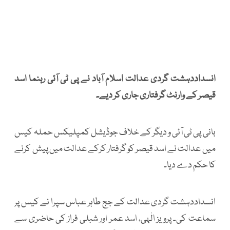
انسداددہشت گردی عدالت اسلام آباد نے پی ٹی آئی رہنما اسد
قیصر کے وارنٹ گرفتاری جاری کر دیے۔
بانی پی ٹی آئی و دیگر کے خلاف جوڈیشل کمپلیکس حملہ کیس
میں عدالت نے اسد قیصر کو گرفتار کرکے عدالت میں پیش کرنے
کا حکم دے دیا۔
انسداددہشت گردی عدالت کے جج طاہر عباس سپرا نے کیس پر
سماعت کی۔ پرویز الٰہی، اسد عمر اور شبلی فراز کی حاضری سے