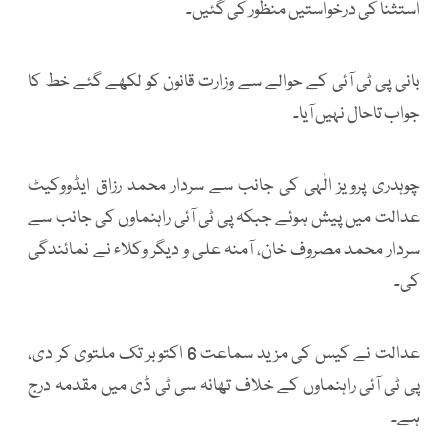
استثنا کی درخواستیں منظور کی گئیں۔
بانی پی ٹی آئی کے حوالے سے وزارت قانون کو لکھے گئے خط کا
جواب تاحال نہیں آیا۔
چوہدری پرویز الٰہی کی جانب سے سردار محمد رزاق ایڈووکیٹ
عدالت میں پیش ہوئے جبکہ پی ٹی آئی راہنماوں کی جانب سے
سردار محمد مصروف خان، آمنہ علی و دیگر وکلاء نے نمائندگی
کی۔
عدالت نے کیس کی مزید سماعت 6 اکتوبر تک ملتوی کر دی،
پی ٹی آئی راہنماوں کے خلاف تھانہ سی ٹی ڈی میں مقدمہ درج
ہے۔