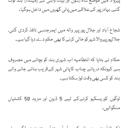
پیروالا میں موضع شاہ رسول اور بیٹ واہی کے زمیندارا بند ٹوٹ
گئے، بہادر پور کےعلاقے میں پانی گھروں میں داخل ہوگیا۔
شجاع آباد اور جلال پور پیر والہ میں ایمرجنسی نافذ کردی گئی،
جلالپور پیروالا شہرکو خالی کرنےکا بھی حکم دے دیا گیا ہے۔
حکام نے بتایا کہ انتظامیہ اب شہری بند کو بچانے میں مصروف
ہے کیونکہ دریائے چناب کا پانی شہر کےقریب بنائے جانے والے
بند کو کسی بھی وقت توڑ سکتا ہے۔
لوگوں کوریسکیو کرنےکے لیے 5 ڈرون اور مزید 50 کشتیاں
منگوالیں۔