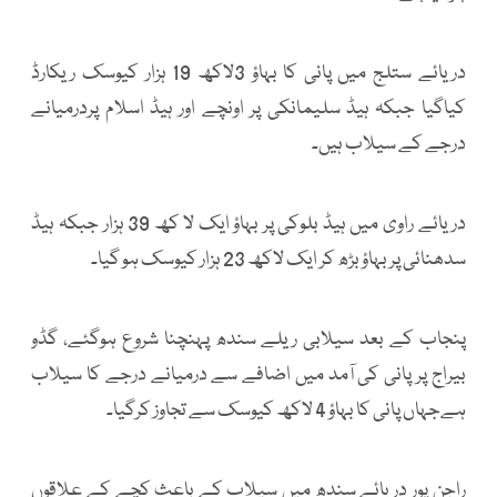
دریائے ستلج میں پانی کا بہاؤ 3لاکھ 19 ہزار کیوسک ریکارڈ
کیاگیا جبکہ ہیڈ سلیمانکی پر اونچے اور ہیڈ اسلام پردرمیانے
درجے کے سیلاب ہیں۔
دریائے راوی میں ہیڈ بلوکی پر بہاؤ ایک لا کھ 39 ہزار جبکہ ہیڈ
سدھنائی پر بہاؤ بڑھ کر ایک لاکھ 23 ہزار کیوسک ہو گیا۔
پنجاب کے بعد سیلابی ریلے سندھ پہنچنا شروع ہوگئے، گڈو
بیراج پر پانی کی آمد میں اضافے سے درمیانے درجے کا سیلاب
ہےجہاں پانی کا بہاؤ 4 لاکھ کیوسک سے تجاوز کرگیا۔
راجن پور دریائے سندھ میں سیلاب کے باعث کچے کے علاقوں