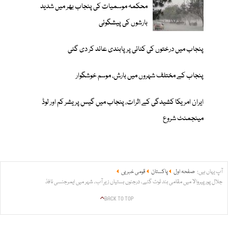
محکمہ موسمیات کی پنجاب بھر میں شدید
بارشوں کی پیشگوئی
پنجاب میں درختوں کی کٹائی پر پابندی عائد کر دی گئی
پنجاب کے مختلف شہروں میں بارش، موسم خوشگوار
ایران امریکا کشیدگی کے اثرات، پنجاب میں گیس پریشر کم اور لوڈ
مینجمنٹ شروع
آپ یہاں ہیں:
صفحہ اول
پاکستان
قومی خبریں
جلال پور پیروالا میں مقامی بند ٹوٹ گئے، درجنوں بستیاں زیرِ آب، شہر میں ایمرجنسی نافذ
BACK TO TOP