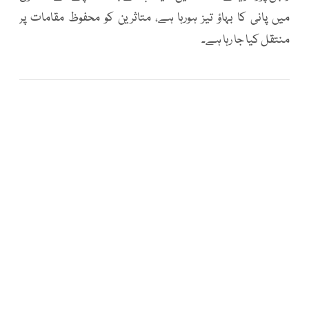
میں پانی کا بہاؤ تیز ہورہا ہے، متاثرین کو محفوظ مقامات پر
منتقل کیا جا رہا ہے۔