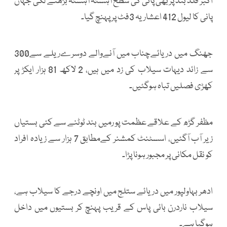
اکبر فلڈ بند پر بھی پانی کی سطح آہستہ آہستہ بڑھنے لگی جہاں
پانی کا لیول 412 اعشاریہ 3فٹ پر پہنچ گیا۔
جھنگ میں دریائےچناب میں آنےوالے دوسرےریلے سے300
سے زائد دیہات سیلاب کی زد میں ہیں، 2 لاکھ 81 ہزار ایکڑ پر
کھڑی فصلیں تباہ ہوگئیں۔
مظفر گڑھ کے علاقے عظمت پو رمیں بند ٹوٹنے سے کئی بستیاں
زیر آب آگئیں، اسسٹنٹ کمشنر کےمطابق 7 ہزار سے زیادہ افراد
کو نقل مکانی پر مجبور ہونا پڑا۔
ادھر بہاولپور میں دریائے ستلج میں اونچے درجے کا سیلاب ہے،
سیلاب ناردرن بائی پاس کے قریب پہنچ کر بستیوں میں داخل
ہوگیا ہے۔