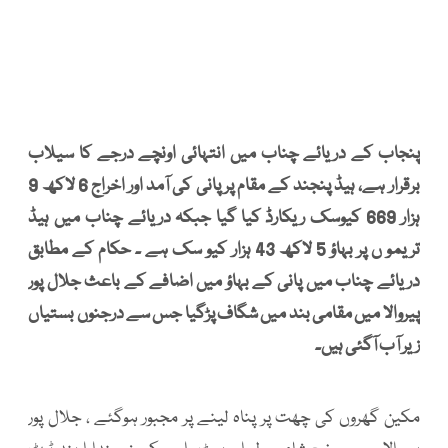
پنجاب کے دریائے چناب میں انتہائی اونچے درجے کا سیلاب
برقرار ہے، ہیڈ پنجند کے مقام پر پانی کی آمد اور اخراج 6 لاکھ 9
ہزار 669 کیوسک ریکارڈ کیا گیا جبکہ دریائے چناب میں ہیڈ
تریمو ں پر بہاؤ 5 لاکھ 43 ہزار کیو سک ہے ۔ حکام کے مطابق
دریائے چناب میں پانی کے بہاؤ میں اضافے کے باعث جلال پور
پیروالا میں مقامی بند میں شگاف پڑگیا جس سے درجنوں بستیاں
زیر آب آگئی ہیں۔
مکین گھروں کی چھت پر پناہ لینے پر مجبور ہوگئے ، جلال پور