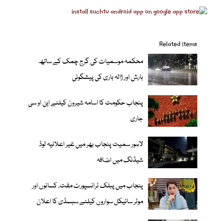
Related items
محکمہ موسمیات کی گرج چمک کے ساتھ
بارش اور ژالہ باری کی پیشگوئی
پنجاب حکومت کا اسامہ شیرون کیلئے این او سی
جاری
لاہور سمیت پنجاب بھر میں غیر اعلانیہ لوڈ
شیڈنگ میں اضافہ
پنجاب میں پبلک ٹرانسپورٹ مفت، کسانوں اور
موٹر سائیکل سواروں کیلئے سبسڈی کا اعلان