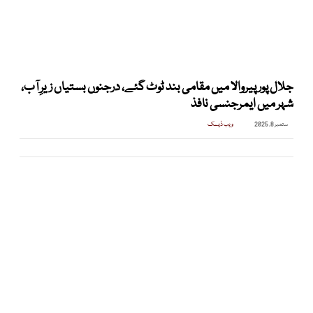
جلال پور پیروالا میں مقامی بند ٹوٹ گئے، درجنوں بستیاں زیرِ آب،
شہر میں ایمرجنسی نافذ
ستمبر 8, 2025
ویب ڈیسک