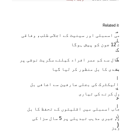
Related items
م
قومی اسمبلی اور سینیٹ کے اجلاس طلب، وفاقی
ل
بجٹ 12 جون کو پیش ہوگا
ک
ک
18 سال سے کم عمر افراد کیلئے سگریٹ نوشی پر
ے
پابندی کا بل منظور کر لیا گیا
ا
کے الیکٹرک کی بجلی صارفین سے اضافی بل
ی
وصول کرنے کی تیاری
و
ا
پنجاب اسمبلی میں اقلیتوں کے تحفظ کا بل
ن
جمع، جبری مذہب تبدیلی پر 5 سال سزا کی
(
تجویز