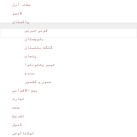
صفحہ اول
لائیو
پاکستان
قومی خبریں
بلوچستان
گلگت بلتستان
پنجاب
خیبر پختونخوا
سندھ
جموں و کشمیر
بین الاقوامی
تجارت
صحت
تفریح
کھیل
ٹیکنالوجی