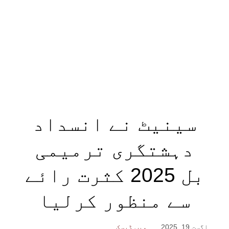
سینیٹ نے انسداد
دہشتگری ترمیمی
بل 2025 کثرت رائے
سے منظور کرلیا
اگست 19, 2025
ویب ڈیسک