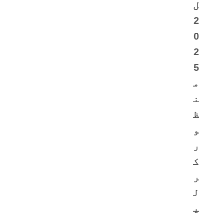
ل
2
0
2
5
م
ن
ظ
و
ر
ک
ر
ل
ی