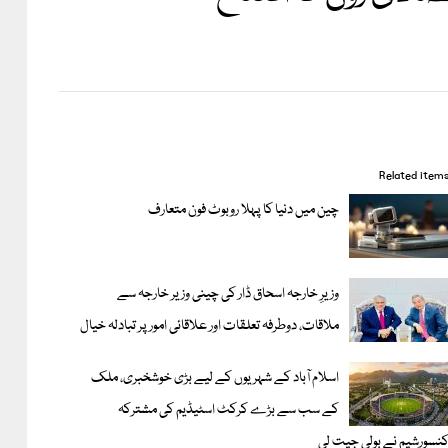
Related item
چین میں دنیا کا پہلا روبوٹ فون متعارف
وزیرِ خارجہ اسحاق ڈار کی چینی وزیر خارجہ سے
ملاقات، دوطرفہ تعلقات اور علاقائی امور پر تبادلہ خیال
اسلام آباد کے شہریوں کے لیے بڑی خوشخبری، ملک
کے سب سے بڑے کرکٹ اسٹیڈیم کی مشترکہ
نسورشیم نے بولی جیت لی