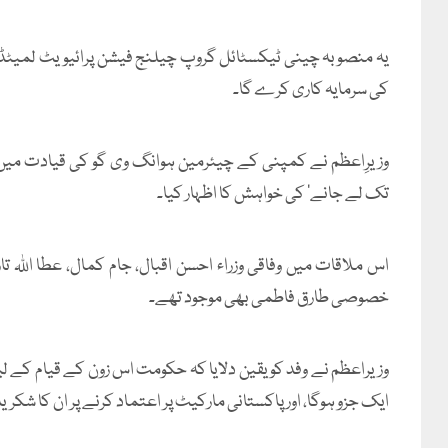
کی سرمایہ کاری کرے گا۔
وزیرِاعظم نے کمپنی کے چیئرمین ہوانگ وی گو کی قیادت میں و
تک لے جانے’ کی خواہش کا اظہار کیا۔
اس ملاقات میں وفاقی وزراء احسن اقبال، جام کمال، عطا اللہ تار
خصوصی طارق فاطمی بھی موجود تھے۔
وزیراعظم نے وفد کو یقین دلایا کہ حکومت اس زون کے قیام ک
ایک جزو ہوگا، اور پاکستانی مارکیٹ پر اعتماد کرنے پر ان کا شکریہ 