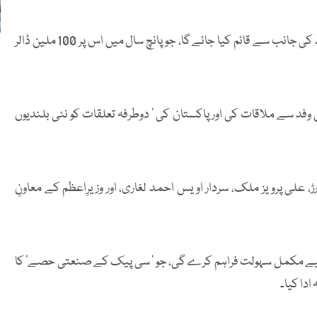
یہ منصوبہ چینی ٹیکسٹائل گروپ چیلنج فیشن پرائیویٹ لمیٹڈ کی جانب سے قائم کیا جائے گا، جو پانچ سال میں اس پر 100 ملین ڈالر
فد سے ملاقات کی اور پاکستان کی ’ دوطرفہ تعلقات کو نئی بلندیوں
ڑ، علی پرویز ملک، سردار اویس احمد لغاری، اور وزیرِاعظم کے معاونِ
ے لیے مکمل سہولت فراہم کرے گی، جو ’ سی پیک کے صنعتی حصے’ کا
ادا کیا۔