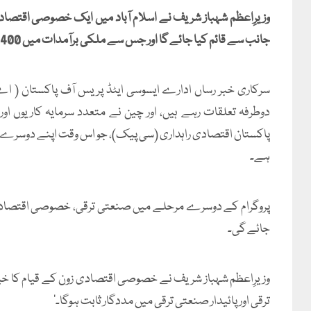
وزیرِاعظم شہباز شریف نے اسلام آباد میں ایک خصوصی اقتصادی
جانب سے قائم کیا جائے گا اور جس سے ملکی برآمدات میں 400 ملین ڈالر کا اضافہ ہونے کا امکان ہے۔
سرکاری خبر رساں ادارے ایسوسی ایٹڈ پریس آف پاکستان ( 
دوطرفہ تعلقات رہے ہیں، اور چین نے متعدد سرمایہ کاریوں 
پاکستان اقتصادی راہداری (سی پیک)، جو اس وقت اپنے دوسرے م
ہے۔
پروگرام کے دوسرے مرحلے میں صنعتی ترقی، خصوصی اقتصادی زون
جائے گی۔
وزیرِاعظم شہباز شریف نے خصوصی اقتصادی زون کے قیام کا خیرمق
ترقی اور پائیدار صنعتی ترقی میں مددگار ثابت ہوگا۔’