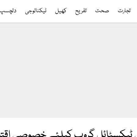
تجارت
صحت
تفریح
کھیل
ٹیکنالوجی
دلچسپ
نی ٹیکسٹائل گروپ کیلئے خصوصی اقتص