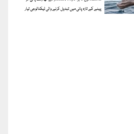
پینے کے تازہ پانی میں تبدیل کرنے والی ٹیکنالوجی تیار