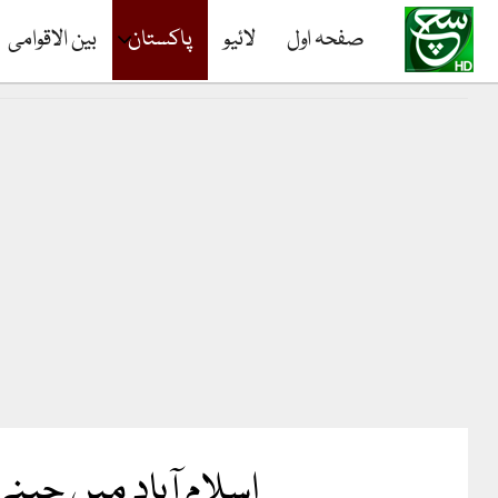
صفحہ اول
لائیو
پاکستان
بین الاقوامی
اسلام آباد میں چی