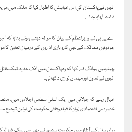
انہوں نے پاکستان کی اس خواہش کا اظہار کیا کہ ملک میں مزی
فائدہ اٹھایا جائے۔
اے پی پی نے وزیراعظم کے بیان کا حوالہ دیتے ہوئے بتایا کہ ’
جو دونوں ممالک کے نجی کاروباری اداروں کے درمیان تعاون کا مو
چیئرمین ہوانگ نے کہا کہ وہ پاکستان میں ایک جدید ٹیکسٹائل انڈس
انہوں نے تعاون اور مہمان نوازی دکھائی۔
خیال رہے کہ جولائی میں ایک اعلیٰ سطحی اجلاس میں، منصوبہ 
خصوصی اقتصادی زونز کا قیام وفاقی حکومت کی اولین ترجیح ہے
رواں سال کے آغاز میں حکومت سندھ نے بھی سی پیک فیز ٹو 