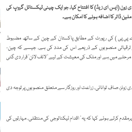
 زون (ایس ای زیڈ) کا افتتاح کیا، جو ایک چینی ٹیکسٹائل گروپ کی
م
اے پی پی ) کی رپورٹ کے مطابق پاکستان کے چین کے ساتھ مضبوط
اور ترقیاتی منصوبوں کے ذریعے اس کی مدد کی ہے، جیسے کہ چین-
رحلے میں ہے اور ملک کی معیشت کے لیے ’ لائف لائن’ قرار دی گئی
ز، صاف توانائی، زراعت اور روزگار سے متعلق منصوبوں پر توجہ دی
ا
دم کرتے ہوئے کہا کہ یہ ’ اقدام ٹیکنالوجی کی منتقلی، مہارتوں کی