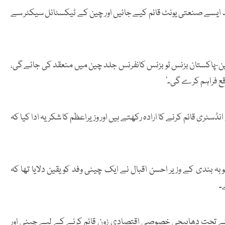
د ایسے صنعتی یونٹ قائم کیے جائیں اور چین کے ٹیکسٹائل سیکٹر سے
 چین-پاکستان بزنس ٹو بزنس کانفرنس جلد چین میں منعقد کی جائے گی،
قع فراہم کرے گی۔’
ٹری قائم کرنے کا ارادہ رکھتے ہیں اور وزیراعظم کا شکریہ ادا کیا کہ
بندی کے وزیر احسن اقبال نے ایک چینی وفد کو یقین دلایا تھا کہ
۔
کے تحت دھابیجی خصوصی اقتصادی زون قائم کرنے کے لیے چینی اور