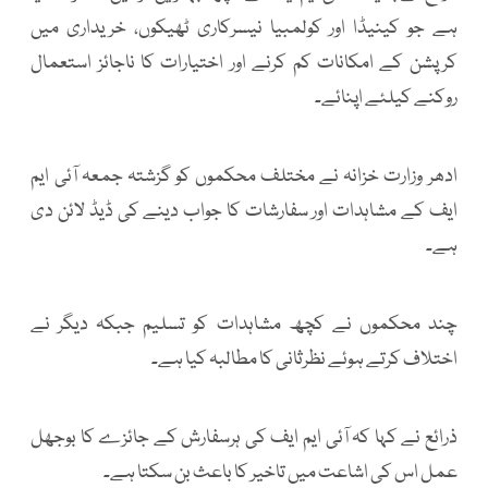
ہے جو کینیڈا اور کولمبیا نیسرکاری ٹھیکوں، خریداری میں
کرپشن کے امکانات کم کرنے اور اختیارات کا ناجائز استعمال
روکنے کیلئے اپنائے۔
ادھر وزارت خزانہ نے مختلف محکموں کو گزشتہ جمعہ آئی ایم
ایف کے مشاہدات اور سفارشات کا جواب دینے کی ڈیڈ لائن دی
ہے۔
چند محکموں نے کچھ مشاہدات کو تسلیم جبکہ دیگر نے
اختلاف کرتے ہوئے نظرثانی کا مطالبہ کیا ہے۔
ذرائع نے کہا کہ آئی ایم ایف کی ہرسفارش کے جائزے کا بوجھل
عمل اس کی اشاعت میں تاخیر کا باعث بن سکتا ہے۔