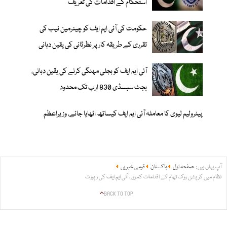
استحکام کے اقدامات کی تعریف
حکومت کی آئی ایم ایف کو چیئرمین نیب کی
تقرری کے طریقہ کار پر نظرثانی کی یقین دہانی
آئی ایم ایف کو بجلی مہنگی کرنے کی یقین دہانی،
بجٹ سبسڈی 830 ارب تک محدود
پیٹرولیم لیوی کا معاملہ آئی ایم ایف کیساتھ اٹھایا جائے، وزیراعظم
آپ یہاں ہیں:
صفحہ اول
پاکستان
قومی خبریں
نظام میں کرپشن روک تھام کے اقدامات کمزور، آئی ایم ایف کی رپورٹ
BACK TO TOP