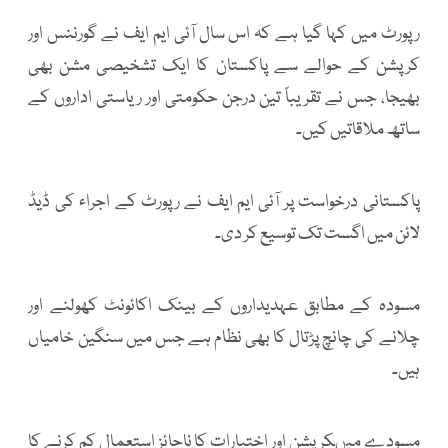
رپورٹ میں کہا گیا ہے کہ اس سال آئی ایم ایف نے گورننس اور
کرپشن کے حوالے سے پاکستان کا ایک تشخیصی مشن بھی
بھیجا، جس نے تقریباً تین درجن حکومتی اور ریاستی اداروں کے
ساتھ ملاقاتیں کیں۔
پاکستانی درخواست پر آئی ایم ایف نے رپورٹ کے اجراء کی ڈیڈ
لائن میں اگست تک توسیع کر دی۔
مسودہ کے مطابق عہدیداروں کے بینک اکائونٹ کھولنے اور
چلانے کی چانچ پڑتال کا بھی نظام ہے جس میں سنگین خامیاں
ہیں۔
مسودے میںکرپشن اور اختیارات کا ناجائز استعمال کم کرنے کا