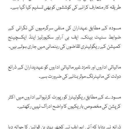
طریقہ کار متعارف کرانے کی کوششوں کو بھی تسلیم کیا گیا ہے۔
مسودہ کے مطابق عہداران کی منفی سرگرمیوں کی نگرانی کے
ضوابط سٹیٹ بینک، ایف بی آراور سکیورٹیز اینڈ ایکسچینج
کمیشن کے ریگولیٹری تقاضوں کی رہنمائی میں جاری ہوتے ہیں۔
مالیاتی اداروں اور نامزد غیر مالیاتی اداروں کو عہدیداران کے ذرائع
دولت کی مانیٹرنگ موثر بنانے کی ضرورت ہے۔
مسودے کے مطابق ریگولیٹرز کو رپورٹ کرنیوالے اداروں میں اکثر
کرپشن کی مخصوص باریکیوں کا واضح ادراک نہیں رکھتے۔
ذرائع نے بتایا کہ آئی ایم ایف نے کچھ بہترین قوانین کا حوالہ دیا