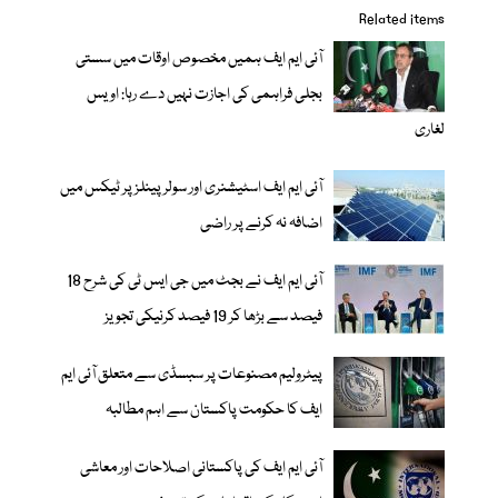
Related items
آئی ایم ایف ہمیں مخصوص اوقات میں سستی
بجلی فراہمی کی اجازت نہیں دے رہا: اویس
لغاری
آئی ایم ایف اسٹیشنری اور سولر پینلز پر ٹیکس میں
اضافہ نہ کرنے پر راضی
آئی ایم ایف نے بجٹ میں جی ایس ٹی کی شرح 18
فیصد سے بڑھا کر 19 فیصد کرنیکی تجویز
پیٹرولیم مصنوعات پر سبسڈی سے متعلق آئی ایم
ایف کا حکومت پاکستان سے اہم مطالبہ
آئی ایم ایف کی پاکستانی اصلاحات اور معاشی