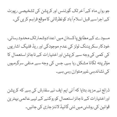
جو رواں ماہ کے آخر تک گورننس اور کرپشن کی تشخیصی رپورٹ
کے اجرا سے قبل اسلام آباد کو نظرثانی کا موقع فراہم کریں گی۔
مسودے کے مطابق پاکستان میں اعدادوشمار تک محدود رسائی،
خودکار سکریننگ ٹولز کی عدم موجودگی اور ریڈ فلیگ اشاریوں
کی کمی کی وجہ سے کرپشن اور اختیارات کے ناجائز استعمال کا
مؤثر پتہ لگانا مشکل رہا ہے، جس کی وجہ سے منفی سرگرمیوں
کی نشاندہی غیر متوازن رہی ہے۔
ذرائع نے مزید بتایا کہ آئی ایم ایف نے سفارش کی ہے کہ کرپشن
اور اختیارات کے ناجائز استعمال کو روکنے کے لیے عالمی بہترین
قوانین کی روشنی میں نئی گائیڈ لائنز جاری کی جائیں۔