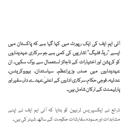
آئی ایم ایف کی ایک رپورٹ میں کہا گیا ہے کہ پاکستان میں
ایسے ’’ریڈ فلیگ‘‘ اشاریوں کی کمی ہے جو سرکاری عہدیداروں
کو کرپشن اور اختیارات کے ناجائز استعمال سے روک سکیں۔ ان
عہدیداروں میں صدر، وزیراعظم، سیاستدان، بیوروکریٹس،
عدلیہ، فوجی حکام، سرکاری اداروں کے اعلیٰ عہدے دار، سفیر اور
پارلیمنٹ کے ارکان شامل ہیں۔
ذرائع نے ایکسپریس ٹربیون کو بتایا کہ آئی ایم ایف نے اپنے
مشاہدات اور مسودہ سفارشات حکومت کے ساتھ شیئر کی ہیں۔