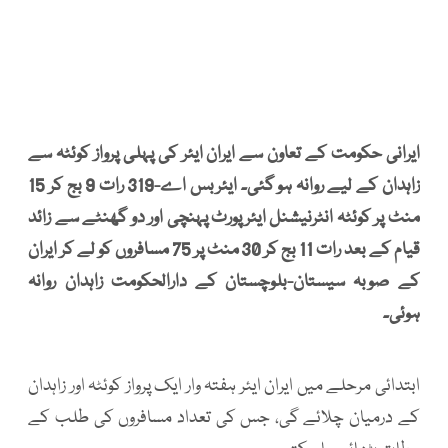
ایرانی حکومت کے تعاون سے ایران ایئر کی پہلی پرواز کوئٹہ سے
زاہدان کے لیے روانہ ہو گئی۔ ایئربس اے-319 رات 9 بج کر 15
منٹ پر کوئٹہ انٹرنیشنل ایئرپورٹ پہنچی اور دو گھنٹے سے زائد
قیام کے بعد رات 11 بج کر 30 منٹ پر 75 مسافروں کو لے کر ایران
کے صوبہ سیستان-بلوچستان کے دارالحکومت زاہدان روانہ
ہوئی۔
ابتدائی مرحلے میں ایران ایئر ہفتہ وار ایک پرواز کوئٹہ اور زاہدان
کے درمیان چلائے گی، جس کی تعداد مسافروں کی طلب کے