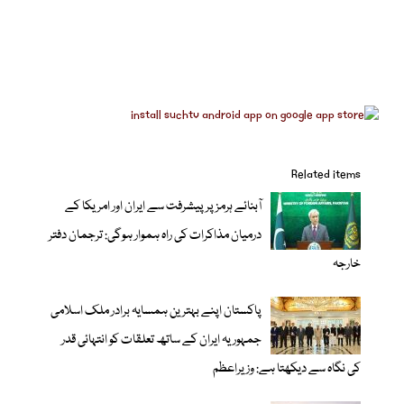
Related items
آبنائے ہرمز پر پیشرفت سے ایران اور امریکا کے
درمیان مذاکرات کی راہ ہموار ہوگی: ترجمان دفتر
خارجہ
پاکستان اپنے بہترین ہمسایہ برادر ملک اسلامی
جمہوریہ ایران کے ساتھ تعلقات کو انتہائی قدر
کی نگاہ سے دیکھتا ہے: وزیراعظم