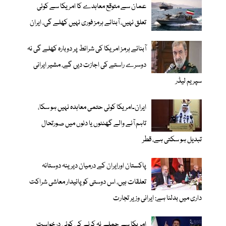
عمان سے متوقع معاہدے کا امریکا سے کوئی
تعلق نہیں، آبنائے ہرمز فوری نہیں کھلے گی، ایران
آبنائے ہرمز امریکا کی شرائط پر دوبارہ کھلے گی نہ
دوسرے راستے کی اجازت دیں گے، مشیر ایرانی
سپریم لیڈر
ایران۔امریکا کوئی حتمی معاہدہ نہیں ہو سکا،
تاہم آنے والے گھنٹوں یا دنوں میں صورتحال
تبدیل ہو سکتی ہے، قطر
پاکستان اورایران کے درمیان دیرینہ دوستانہ
تعلقات ہیں، اس دوستی کوپائیدار معاشی شراکت
داری میں بدلنا ہے: ایرانی وزیر تجارت
امریکا سے حملے نہ کرنے کی کوئی درخواست