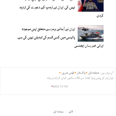
نہیں کی، ایران نے ٹرمپ کے دعوے کی تردید
کردی
ایران نے آبنائے ہرمز سے متعلق اپنی موجودہ
پالیسی میں کسی قسم کی تبدیلی نہیں کی ہے،
ایرانی خبر رساں ایجنسی
آپ یہاں ہیں:
صفحہ اول
پاکستان
قومی خبریں
ایران ایئر کی پہلی پرواز کوئٹہ سے 75 مسافروں کو لے کر زاہدان روانہ
BACK TO TOP
لائیو
صفحہ اول