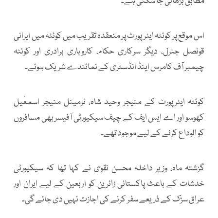
مطابق بڑھائی جا سکتی ہے۔
اس موقع پر کوئٹہ ایئرپورٹ پر منعقدہ تقریب میں کوئٹہ میں ایرانی
قونصل جنرل، دیگر سرکاری حکام، کاروباری برادری اور کوئٹہ
چیمبر آف کامرس اینڈ انڈسٹری کے نمائندے شریک ہوئے۔
کوئٹہ ایئرپورٹ کے منیجر وحید شاہ، ٹرمینل منیجر اسمعٰیل
کھوسو اور اے ایس ایف کے چیف سیکیورٹی آفیسر بھی مسافروں
کو الوداع کرنے کے لیے موجود تھے۔
گزشتہ ماہ، وزیر داخلہ محسن نقوی نے کہا تھا کہ سیکیورٹی
خدشات کے باعث پاکستانی زائرین کو اربعین کے لیے ایران اور
عراق سڑک کے ذریعے سفر کرنے کی اجازت نہیں دی جائے گی۔