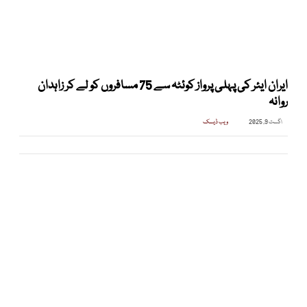
ایران ایئر کی پہلی پرواز کوئٹہ سے 75 مسافروں کو لے کر زاہدان
روانہ
اگست 9, 2025
ویب ڈیسک