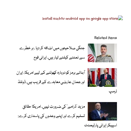
Related items
جنگی صلاحیتوں میں اضافہ کر دیا ، ہر خطرے
سے نمٹنے کیلئے تیار ہیں، ایرانی فوج
آبنائے ہرمز کو دوبارہ کھولنے کے لیے امریکا، ایران
اور عمان عارضی معاہدے کے قریب ہیں، ڈونلڈ
ٹرمپ
مزید 'ڈرامے' کی ضرورت نہیں، امریکا حقائق
تسلیم کرے اور اپنے وعدوں کی پاسداری کرے:
اسپیکر ایرانی پارلیمنٹ