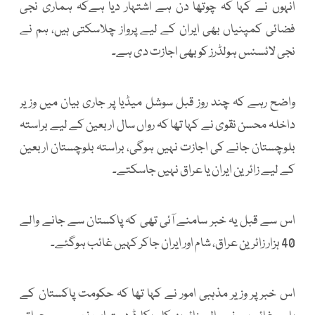
انہوں نے کہا کہ چوتھا دن ہے اشتہار دیا ہےکہ ہماری نجی
فضائی کمپنیاں بھی ایران کے لیے پرواز چلاسکتی ہیں، ہم نے
نجی لائسنس ہولڈرز کو بھی اجازت دی ہے۔
واضح رہے کہ چند روز قبل سوشل میڈیا پر جاری بیان میں وزیر
داخلہ محسن نقوی نے کہا تھا کہ رواں سال اربعین کے لیے براستہ
بلوچستان جانے کی اجازت نہیں ہوگی، براستہ بلوچستان اربعین
کے لیے زائرین ایران یا عراق نہیں جاسکتے۔
اس سے قبل یہ خبر سامنے آئی تھی کہ پاکستان سے جانے والے
40 ہزار زائرین عراق، شام اور ایران جاکر کہیں غائب ہوگئے۔
اس خبر پر وزیر مذہبی امور نے کہا تھا کہ حکومت پاکستان کے