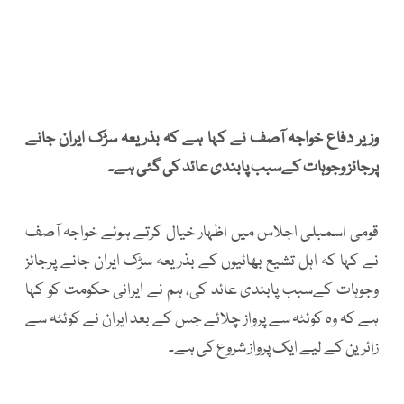
وزیر دفاع خواجہ آصف نے کہا ہے کہ بذریعہ سڑک ایران جانے
پرجائز وجوہات کےسبب پابندی عائد کی گئی ہے۔
قومی اسمبلی اجلاس میں اظہار خیال کرتے ہوئے خواجہ آصف
نے کہا کہ اہل تشیع بھائیوں کے بذریعہ سڑک ایران جانے پرجائز
وجوہات کےسبب پابندی عائد کی، ہم نے ایرانی حکومت کو کہا
ہے کہ وہ کوئٹہ سے پرواز چلائے جس کے بعد ایران نے کوئٹہ سے
زائرین کے لیے ایک پرواز شروع کی ہے۔