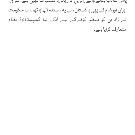
پاس غائب ہونے والے زائرین کا ریکارڈ دستیاب نہیں ہے، عراق،
ایران اور شام نے بھی پاکستان سے یہ مسئلہ اٹھایا تھا، اب حکومت
نے زائرین کو منظم کرنےکے لیے ایک نیا کمپیوٹرائزڈ نظام
متعارف کرایا ہے۔