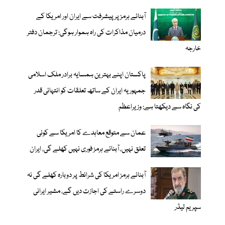
آبنائے ہرمز پر پیشرفت سے ایران اور امریکا کے
درمیان مذاکرات کی راہ ہموار ہوگی: ترجمان دفتر
خارجہ
پاکستان اپنے بہترین ہمسایہ برادر ملک اسلامی
جمہوریہ ایران کے ساتھ تعلقات کو انتہائی قدر
کی نگاہ سے دیکھتا ہے: وزیراعظم
عمان سے متوقع معاہدے کا امریکا سے کوئی
تعلق نہیں، آبنائے ہرمز فوری نہیں کھلے گی، ایران
آبنائے ہرمز امریکا کی شرائط پر دوبارہ کھلے گی نہ
دوسرے راستے کی اجازت دیں گے، مشیر ایرانی
سپریم لیڈر