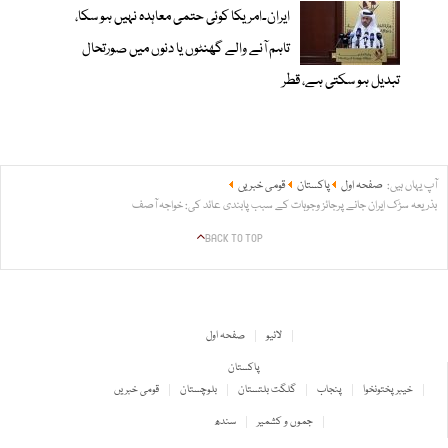
ایران۔امریکا کوئی حتمی معاہدہ نہیں ہو سکا،
تاہم آنے والے گھنٹوں یا دنوں میں صورتحال
تبدیل ہو سکتی ہے، قطر
آپ یہاں ہیں:
صفحہ اول
پاکستان
قومی خبریں
بذریعہ سڑک ایران جانے پرجائز وجوہات کے سبب پابندی عائد کی: خواجہ آصف
BACK TO TOP
لائیو
صفحہ اول
پاکستان
خیبر پختونخوا
پنجاب
گلگت بلتستان
بلوچستان
قومی خبریں
جموں و کشمیر
سندھ