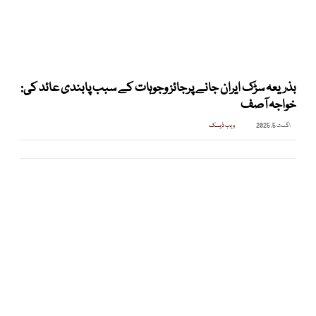
بذریعہ سڑک ایران جانے پرجائز وجوہات کے سبب پابندی عائد کی:
خواجہ آصف
اگست 5, 2025
ویب ڈیسک