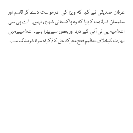
عرفان صدیقی نے کہا کہ ویزا کی درخواست دے کر قاسم اور
سلیمان نےثابت کردیا کہ وہ پاکستانی شہری نہیں، اے پی سی
اعلامیہ پی ٹی آئی کے درد اوربغض سےبھرا ہے۔ اعلامیےمیں
بھارت کیخلاف عظیم فتح معرکہ حق کاذکر نہ ہونا شرمناک ہے۔