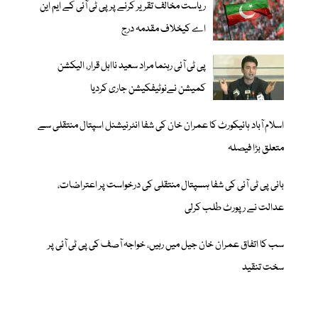
ریاست مخالف تقریر کرنے پر پی ٹی آئی کے ایم این
اے کیخلاف مقدمہ درج
پی ٹی آئی رہنما مراد سعید نااہل قرار، الیکشن
کمیشن نےنوٹیفکیشن جاری کردیا
اسلام آباد ہائیکورٹ کا عمران خان کی شفا انٹرنیشنل اسپتال منتقلی سے
متعلق بڑا فیصلہ
بانی پی ٹی آئی کی شفا ہسپتال منتقلی کی درخواست پر اعتراضات،
عدالت نے رپورٹ طلب کرلی
سب کا اتفاق عمران خان جیل میں رہیں، خواجہ آصف کی پی ٹی آئی پر
سخت تنقید