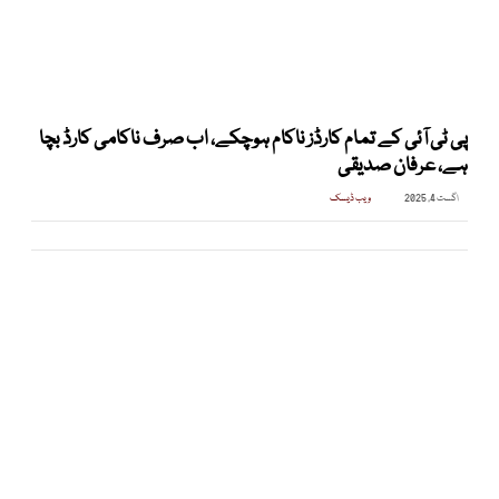
پی ٹی آئی کے تمام کارڈز ناکام ہوچکے، اب صرف ناکامی کارڈ بچا
ہے، عرفان صدیقی
اگست 4, 2025
ویب ڈیسک