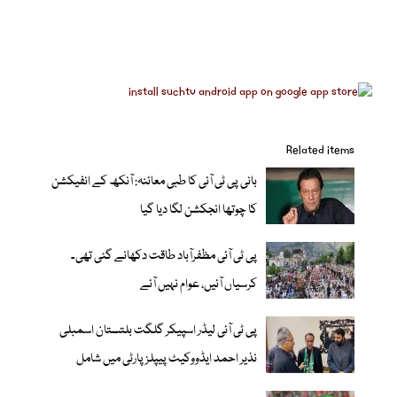
Related items
بانی پی ٹی آئی کا طبی معائنہ: آنکھ کے انفیکشن
کا چوتھا انجکشن لگا دیا گیا
پی ٹی آئی مظفرآباد طاقت دکھانے گئی تھی۔
کرسیاں آئیں، عوام نہیں آئے
پی ٹی آئی لیڈر اسپیکر گلگت بلتستان اسمبلی
نذیر احمد ایڈووکیٹ پیپلزپارٹی میں شامل