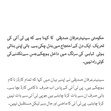
حکومتی سینیٹرعرفان صدیقی کا کہنا ہے کہ پی ٹی آئی کی
تحریک ایک دن کے احتجاج میں بدل چکی ہے، بانی اپنی بنائی
ہوئی تباہی کی سرنگ میں داخل ہوچکےجس سےنکلنےکی
کوئی راہ نہیں۔
سینیٹرعرفان صدیقی نے اپنے بیان میں کہا کہ تمام کارڈز ناکام
ہوچکے ہیں، پی ٹی آئی کے پاس اب صرف ناکامی کارڈ بچا ہے۔
بانی صرف ان سے بات کرنا چاہتے ہیں جوپی ٹی آئی سے بات نہیں
کرنا چاہتے، پی ٹی آئی کا ماضی اور حال ہے لیکن مستقبل نہیں۔