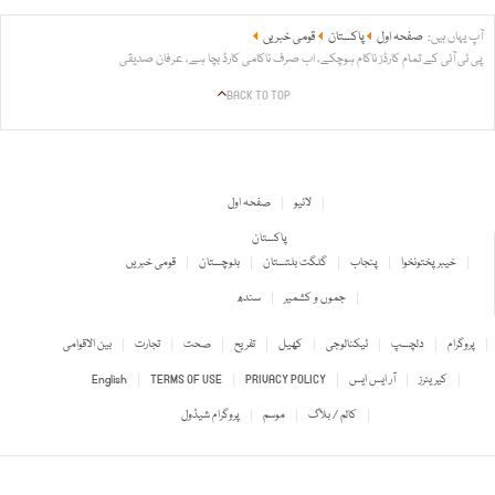
آپ یہاں ہیں:
صفحہ اول
پاکستان
قومی خبریں
پی ٹی آئی کے تمام کارڈز ناکام ہوچکے، اب صرف ناکامی کارڈ بچا ہے، عرفان صدیقی
BACK TO TOP
لائیو
صفحہ اول
پاکستان
خیبر پختونخوا
پنجاب
گلگت بلتستان
بلوچستان
قومی خبریں
جموں و کشمیر
سندھ
پروگرام
دلچسپ
ٹیکنالوجی
کھیل
تفریح
صحت
تجارت
بین الاقوامی
کیریئرز
آر ایس ایس
PRIVACY POLICY
TERMS OF USE
English
کالم / بلاگ
موسم
پروگرام شیڈول