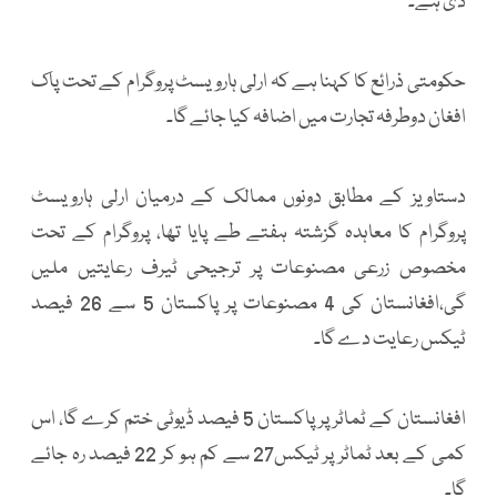
دی ہے۔
حکومتی ذرائع کا کہنا ہے کہ ارلی ہارویسٹ پروگرام کے تحت پاک
افغان دوطرفہ تجارت میں اضافہ کیا جائے گا۔
دستاویز کے مطابق دونوں ممالک کے درمیان ارلی ہارویسٹ
پروگرام کا معاہدہ گزشتہ ہفتے طے پایا تھا، پروگرام کے تحت
مخصوص زرعی مصنوعات پر ترجیحی ٹیرف رعایتیں ملیں
گی،افغانستان کی 4 مصنوعات پر پاکستان 5 سے 26 فیصد
ٹیکس رعایت دے گا۔
افغانستان کے ٹماٹر پر پاکستان 5 فیصد ڈیوٹی ختم کرے گا، اس
کمی کے بعد ٹماٹر پر ٹیکس27 سے کم ہو کر 22 فیصد رہ جائے
گا۔