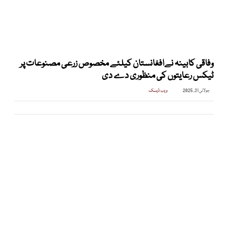
وفاقی کابینہ نےافغانستان کیلئے مخصوص زرعی مصنوعات پر
ٹیکس رعایتوں کی منظوری دے دی
جولائی 31, 2025
ویب ڈیسک