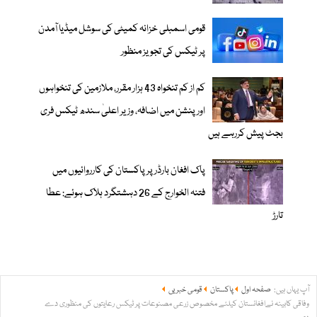
قومی اسمبلی خزانہ کمیٹی کی سوشل میڈیا آمدن
پر ٹیکس کی تجویز منظور
کم از کم تنخواہ 43 ہزار مقرر، ملازمین کی تنخواہوں
اور پنشن میں اضافہ، وزیر اعلیٰ سندھ ٹیکس فری
بجٹ پیش کررہے ہیں
پاک افغان بارڈر پر پاکستان کی کارروائیوں میں
فتنہ الخوارج کے 26 دہشتگرد ہلاک ہوئے: عطا
تارڑ
آپ یہاں ہیں:
صفحہ اول
پاکستان
قومی خبریں
وفاقی کابینہ نےافغانستان کیلئے مخصوص زرعی مصنوعات پر ٹیکس رعایتوں کی منظوری دے