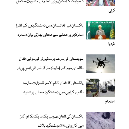
شمولیت کا امکان، وزیراعظم نے مشاورت مکمل
کرلی
پاکستان نے افغانستان میں دہشتگردوں کے انفرا
اسٹرکچر پر حملے سے متعلق بھارتی بیان مسترد
کردیا
بلوچستان کی سرحد پر سکیورٹی فورسز نے افغان
طالبان رجیم کے 4 ڈرونز مار گرائے: آئی ایس پی آر
پاکستان کا افغان ناظم الامور کو وزارت خارجہ
طلب، کراچی میں دہشتگرد حملے پر شدید
احتجاج
پاکستان کی افغان صوبے پکتیا، پکتیکا اور کنڑ
میں کارروائی، 25 دہشتگرد ہلاک