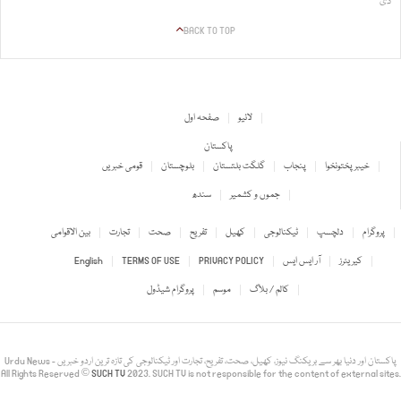
دی
BACK TO TOP
لائیو
صفحہ اول
پاکستان
خیبر پختونخوا
پنجاب
گلگت بلتستان
بلوچستان
قومی خبریں
جموں و کشمیر
سندھ
پروگرام
دلچسپ
ٹیکنالوجی
کھیل
تفریح
صحت
تجارت
بین الاقوامی
کیریئرز
آر ایس ایس
PRIVACY POLICY
TERMS OF USE
English
کالم / بلاگ
موسم
پروگرام شیڈول
Urdu News - پاکستان اور دنیا بھر سے بریکنگ نیوز، کھیل، صحت، تفریح، تجارت اور ٹیکنالوجی کی تازہ ترین اردو خبریں
All Rights Reserved ©
SUCH TV
2023. SUCH TV is not responsible for the content of external sites.