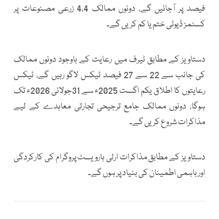
فیصد پر آجائیں گے، دونوں ممالک 4،4 زرعی مصنوعات پر
کسٹمز ڈیوٹی ختم یا کم کریں گے۔
دستاویز کے مطابق ٹیرف میں رعایت کے باوجود دونوں ممالک
کی جانب سے 22 سے 27 فیصد ٹیکس لاگو رہیں گے، ٹیکس
رعایتوں کا اطلاق یکم اگست 2025ء سے 31جولائی 2026ء تک
ہوگا، دونوں ممالک جامع ترجیحی تجارتی معاہدے کے لیے
مذاکرات شروع کریں گے۔
دستاویز کے مطابق مذاکرات ارلی ہارویسٹ پروگرام کی کارکردگی
اور باہمی اطمینان کی بنیاد پر ہوں گے۔