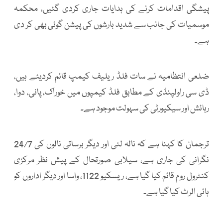
پیشگی اقدامات کرنے کی ہدایات جاری کردی گئیں، محکمہ
موسمیات کی جانب سے شدید بارشوں کی پیشن گوئی بھی کر دی
ہے۔
ضلعی انتظامیہ نے سات فلڈ ریلیف کیمپ قائم کردیئے ہیں،
ڈی سی راولپنڈی کے مطابق فلڈ کیمپوں میں خوراک، پانی، دوا،
رہائش اور سیکیورٹی کی سہولت موجود ہے۔
ترجمان کا کہنا ہے کہ نالہ لئی اور دیگر برساتی نالوں کی 24/7
نگرانی کی جاری ہے، سیلابی صورتحال کے پیش نظر مرکزی
کنٹرول روم قائم کیا گیا ہے، ریسکیو 1122، واسا اور دیگر اداروں کو
ہائی الرٹ کیا گیا ہے۔