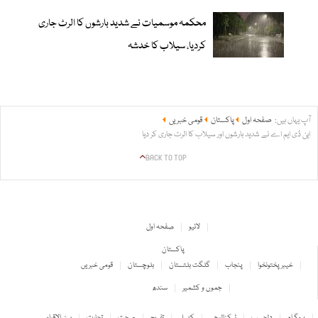
محکمہ موسمیات نے شدید بارشوں کا الرٹ جاری
کردیا، سیلاب کا خدشہ
آپ یہاں ہیں:
صفحہ اول
پاکستان
قومی خبریں
این ڈی ایم اے نے شدید بارشوں اور سیلاب کا الرٹ جاری کر دیا
BACK TO TOP
لائیو
صفحہ اول
پاکستان
خیبر پختونخوا
پنجاب
گلگت بلتستان
بلوچستان
قومی خبریں
جموں و کشمیر
سندھ
پروگرام
دلچسپ
ٹیکنالوجی
کھیل
تفریح
صحت
تجارت
بین الاقوامی