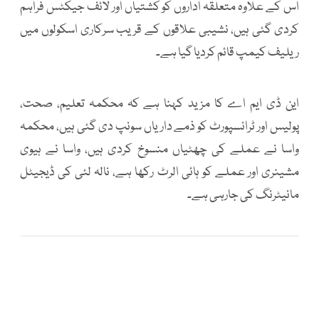
اس کے علاوہ متعلقہ اداروں کو کشتیاں اور لائف جیکٹس فراہم
کردی گئی ہیں، نشیبی علاقوں کے قریب سرکاری اسکولوں میں
ریلیف کیمپ قائم کردیا گیا ہے۔
این ڈی ایم اے کا مزید کہنا ہے کہ محکمہ تعلیم، صحت،
پولیس اور ٹرانسپورٹ کو ذمے داریاں سونپ دی گئی ہیں، محکمہ
واسا نے عملے کی چھٹیاں منسوخ کردی ہیں، واسا نے ہیوی
مشینری اور عملے کو ہائی الرٹ رکھا ہے، نالہ لئی کی ڈیجیٹل
مانیٹرنگ کی جارہی ہے۔