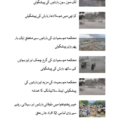
تک مون سون بارشوں کی پیشگوئی
کراچی میں موسلادھار بارش کی پیشگوئی
محکمہ موسمیات کی بارشوں سے متعلق ایک بار
پھر بڑی پیشگوئی
محکمہ موسمیات کی گرج چمک اور تیز ہواؤں
کے ساتھ بارش کی پیشگوئی
محکمہ موسمیت کی مزید تیز بارشوں کی
پیشگوئی، لینڈ سلائیڈنگ کا خدشہ
خیبرپختونخوا میں طوفانی بارشوں اور سیلابی ریلے
سے بڑی تباہی، 12 افراد جاں بحق