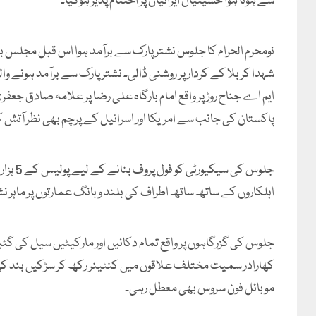
سے ہوتا ہوا حسینیاں ایرانیاں پر اختتام پذیر ہوگیا۔
نومحرم الحرام کا جلوس نشتر پارک سے برآمد ہوا اس قبل مجلس
شہدا کربلا کے کردار پر روشنی ڈالی۔ نشتر پارک سے برآمد ہون
ایم اے جناح روڑ پر واقع امام بارگاہ علی رضا پر علامہ صادق جعفر
پاکستان کی جانب سے امریکا اور اسرائیل کے پرچم بھی نظر آتش
جلوس کی
اہلکاروں کے ساتھ ساتھ اطراف کی بلند و بانگ عمارتوں پر ماہر ن
جلوس کی گزرگاہوں پر واقع تمام دکانیں اور مارکیٹیں سیل کی گ
کھارادر سمیت مختلف علاقوں میں کنٹینر رکھ کر سڑکیں بند ک
موبائل فون سروس بھی معطل رہی۔