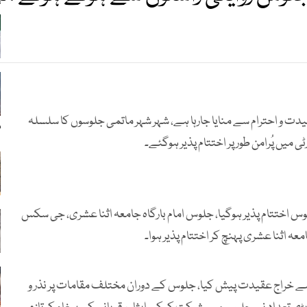
s
 میں 9 محرم الحرام انتہائی عقیدت و احترام سے منایا جارہا ہے، شہر شہر ماتمی جلوسوں کا سلسلہ
م
 پُرامن طور پر اختتام پذیر ہوگئے۔
 محرم الحرام کا مرکزی جلوس اختتام پذیر ہوگیا، جلوس امام بارگاہ جامعہ اثنا عشری، جی سکس
معہ اثنا عشری پہنچ کر اختتام پذیر ہوا۔
اتم سے خراج عقیدت پیش کیا، جلوس کے دوران مختلف مقامات پر نذر و