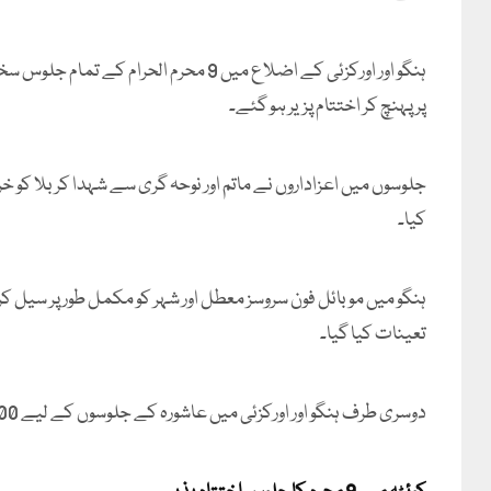
ہنگو اور اورکزئی کے اضلاع میں 9 محرم ا
پر پہنچ کر اختتام پزیر ہو گئے۔
جلوسوں میں اعزاداروں نے ماتم اور نوحہ گری سے شہدا کربلا کو خ
کیا۔
ہنگو میں موبائل فون سروسز معطل اور شہر کو مکمل طور پر سیل کرد
تعینات کیا گیا۔
دوسری طرف ہنگو اور اورکزئی میں عاشورہ کے جلوسوں کے لیے 6000 سیکورٹی جوانوں کو تعینات کر دیا گیا ہے۔