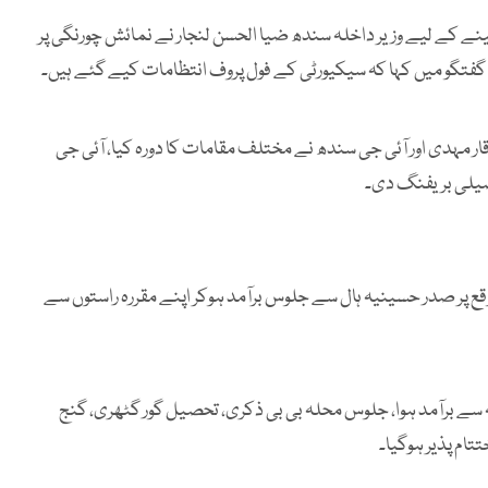
ینے کے لیے وزیر داخلہ سندھ ضیا الحسن لنجار نے نمائش چورنگی پر
ے گفتگو میں کہا کہ سیکیورٹی کے فول پروف انتظامات کیے گئے ہیں۔
قار مہدی اور آئی جی سندھ نے مختلف مقامات کا دورہ کیا، آئی جی
فصیلی بریفنگ دی۔
قع پر صدر حسینیہ ہال سے جلوس برآمد ہوکر اپنے مقررہ راستوں سے
ہ سے برآمد ہوا، جلوس محلہ بی بی ذکری، تحصیل گور گٹھری، گنج
تام پذیر ہوگیا۔