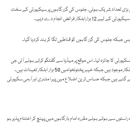
ں عزاداروں کی بڑی تعداد شریک ہوئی، جلوس کی گزر گاہوں پر سیکیورٹی کے سخت
کار فرائض انجام دے دیے۔
 جبکہ جلوس کی گزر گاہوں کو قناطیں لگا کر بند کردیا گیا۔
سکیورٹی کا جائزہ لیا۔ اس موقع پر میڈیا سے گفتگو کرتے ہوئے آئی جی
پی ذوالفقار حمید نے کہا کہ پشاورمیں 10ہزار سےزائد سیکیورٹی اہلکار موجود ہیں جبکہ خیبرپختونخوامیں 50 ہزار اہلکار تعینات ہیں۔
گئے ہیں جبکہ حساس ترین اضلاع میں پیرا ملٹری اور آرمی سکیورٹی
م کے جلوس اپنے مقررہ راستوں سے ہوتے ہوئے مقررہ امام بارگاہوں میں پہنچ کر اختتام پذیر ہو