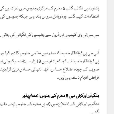
پشاور میں نکالے گئے 9 محرم کے مرکزی جلوس می
انتظامات کیے گئے اور موبائل سروس بند رہی جبکہ جلوسوں کی سیکیورٹی کے لیے 12 ہزاراہل
سی سی ٹی وی کیمروں اور ڈرون سے جلوسوں کی نگرانی کی جاتی رہی
آئی جی پی ذوالفقار حمید کا صدر میں ماتمی جلوس کا دور کیا اور 
صوبے کے چودہ اضلاع حساس، آٹھ انتہائی حساس ترین قراردیئے 
فرائض انجام دے رہی ہیں۔
ہنگو اور اورکزئی میں 9 محرم کے جلوس اختتام پذیر
ہنگو اور اورکزئی کے اضلاع میں 9 ویں محر
گئے۔