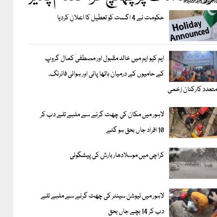
Related item
حکومت نے 4 اگست کو تعطیل کا اعلان کردیا
ایم کیو ایم میں خالد مقبول اور مصطفیٰ کمال گروپ
کے حامیوں کے درمیان ہاتھا پائی اور ہوائی فائرنگ،
تعدد کارکنان زخمی
لاہور میں مکان کی چھت گرنے سے ملبے تلے دب کر
10 افراد جاں بحق ہو گئے
کراچی میں موسلادھار بارش کی پیشگوئی
لاہور میں ٹیوشن سینٹر کی چھت گرنے سے ملبے تلے
دب کر 14 بچے جاں بحق