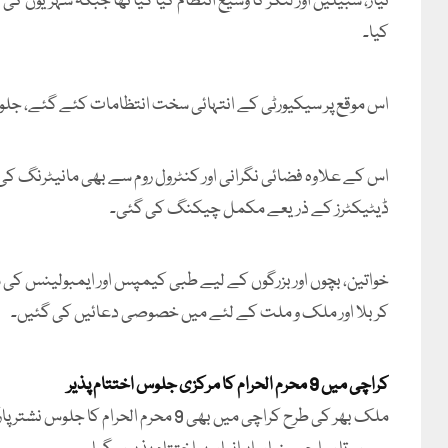
نیاز، سبیلیں اور لنگر کا وسیع انتظام کیا گیا تھا جبکہ شہریوں کی
کیا۔
اس موقع پر سیکیورٹی کے انتہائی سخت انتظامات کئے گئے، جلوس 
اس کے علاوہ فضائی نگرانی اور کنٹرول روم سے بھی مانیٹرنگ کی 
ڈیٹیکٹرز کے ذریعے مکمل چیکنگ کی گئی۔
خواتین، بچوں اور بزرگوں کے لیے طبی کیمپس اور ایمبولینس کی س
کربلا اور ملک و ملت کے لئے میں خصوصی دعائیں کی گئیں۔
کراچی میں 9 محرم الحرام کا مرکزی جلوس اختتام پذیر
ملک بھر کی طرح کراچی میں بھی 9 محرم ا