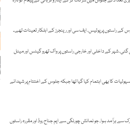
 بڑی تعداد نے جلوس میں شرکت کر کے ایثار و قربانی کے پیغام کو تازہ
کے راستوں پر پولیس، ایف سی اور رینجرز کے اہلکار تعینات تھے۔
گئی، شہر کے داخلی اور خارجی راستوں پر واک تھرو گیٹس اور میٹل
ب
ہولیات کا بھی اہتمام کیا گیا تھا جبکہ جلوس کے اختتام پر شہدائے
لحرام کا جلوس نشتر پارک سے برآمد ہوا، جو نمائش چورنگی سے ایم جناح روڈ اور مقررہ راستوں