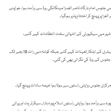
می جلوس امام بارگاہ ناصر الصزا مینگانگی روڈ سے برآمد ہوا، جو اپنے
لعزا پر پہنچ کر اختتام پذیر ہوگیا۔
ر شہر میں سیکیورٹی کے انتہائی سخت انتظامات کیے گئے۔
اس موقع پر سیکیورٹی کے لیے پولیس، ایف سی، بلوچستان کانسٹیبلری کے اہلکار تعینات کیے گئے جبکہ کوئٹہ میں رات 10 بجے تک
لوس کے روڈ کی نگرانی بھی کی گئی۔
م پورہ سے برآمد ہوا، روایتی راستوں اسلام پورہ بازار، سیکرٹریٹ اور پرانی