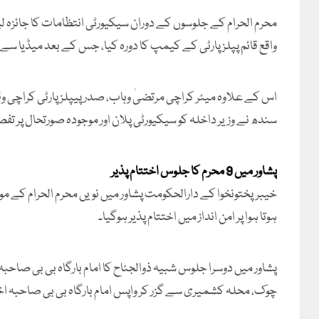
محرم الحرام کے جلوسوں کے دوران سیکیورٹی انتظامات کا جائزہ ل
واقع قائم پپلز پارٹی کے کیمپ کا دورہ کیا، جس کے بعد میڈیا س
اس کے علاوہ میئر کراچی مرتضیٰ وہاب، صدر پیپلز پارٹی کراچی و
سندھ نے وزیر داخلہ کو سیکیورٹی پلان اور موجودہ صورتحال پر ت
پشاور میں 9 محرم کا جلوس اختتام پذیر
خیبرپختونخوا کے دارالحکومت پشاور میں نویں محرم الحرام کے مو
ہوتا ہوا پر امن انداز میں اختتام پذیر ہوگیا۔
پشاور میں دوسرا جلوس شبیہ ذوالجناح کا امام بارگاہ بی بی صاحب
چوک، محلہ کشمیری سے گزر کر واپس امام بارگاہ بی بی صاحبہ اخت