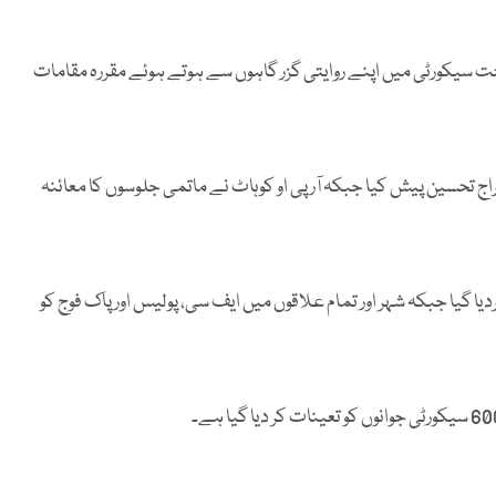
لحرام کے تمام جلوس سخت سیکورٹی میں اپنے روایتی گزر گاہوں سے ہوتے ہوئے مقررہ مقامات
راج تحسین پیش کیا جبکہ آر پی او کوہاٹ نے ماتمی جلوسوں کا معائنہ
یا گیا جبکہ شہر اور تمام علاقوں میں ایف سی، پولیس اور پاک فوج کو