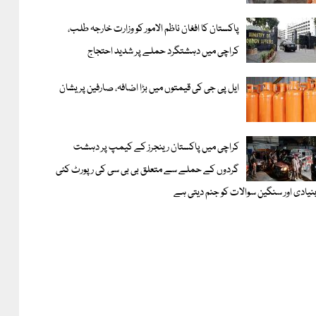
پاکستان کا افغان ناظم الامور کو وزارت خارجہ طلب،
کراچی میں دہشتگرد حملے پر شدید احتجاج
ایل پی جی کی قیمتوں میں بڑا اضافہ، صارفین پریشان
کراچی میں پاکستان رینجرز کے کیمپ پر دہشت
گردوں کے حملے سے متعلق بی بی سی کی رپورٹ کئی
نیادی اور سنگین سوالات کو جنم دیتی ہے