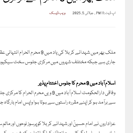
اپ ڈیٹ:
11 PM , جولائی 5, 2025
ویب ڈیسک
ملک بھر میں شہدائے کربلا کی یاد
جاری ہے جبکہ مختلف شہروں میں مرکزی جلوس سخت سیکیورٹی میں
اسلام آباد میں 9 محرم کا جلوس اختتام پذیر
وفاقی دارالحکومت اسلام آباد میں 9 ویں
سے برآمد ہو کر اپنے مقررہ راستوں سے ہوتا ہوا واپس امام بارگاہ جا
عزاداروں نے امام حسینؑ اور شہدائے کربلا کو پرسوز نوحوں اور م