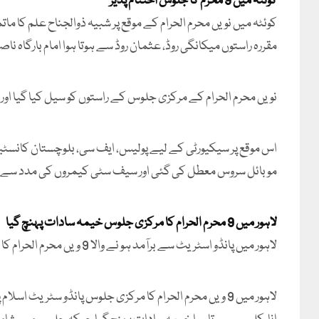
کوئٹہ میں 9 محرم کا جلوس اختتام پذیر
کوئٹہ میں نویں محرم الحرام کے موقع پر شبیہ ذوالجناح علم کا مات
مقررہ راستوں میکانگی روڈ، عثمان روڈ سے ہوتا ہوا امام بارگاہ ناصر ا
نویں محرم الحرام کے مرکزی جلوس کے راستوں کو سیل کیا گیا او
موبائل سروس معطل کی گئی اور سیف سٹی کیمروں کی مدد سے ج
لاہور میں 9 محرم الحرام کا مرکزی جلوس خیمہ سادات پہنچ گیا
لاہور میں پانڈو اسٹریٹ سے برآمد ہو نے والا 9 ویں محرم الحرام کا مرکزی جلوس روایتی راستوں سے ہوتا ہوا خیمہ سادات پہنچ گیا۔
لاہور میں 9 ویں محرم الحرام کا مرکزی جلوس پانڈو سٹریٹ اسلا