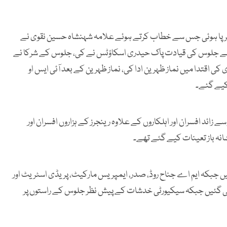
 برپا ہوئی جس سے خطاب کرتے ہوئے علامہ شہنشاہ حسین نقوی نے
ے والے جلوس کی قیادت پاک حیدری اسکاؤٹس نے کی، جلوس کے شرکا نے
ی کی اقتدا میں نماز ظہرین ادا کی، نماز ظہرین کے بعد آئی ایس او
 کیے گئے۔
 سیکیورٹی کو فول پروف بنانے کے لیے پولیس کے 5 ہزار سے زائد افسران اور اہلکاروں کے علاوہ رینجرز کے ہزاروں افسران اور
شانہ باز تعینات کیے گئے تھے۔
ئیں جبکہ ایم اے جناح روڈ، صدر، ایمپریس مارکیٹ، پریڈی اسٹریٹ اور
ی گئیں جبکہ سیکیورٹی خدشات کے پیش نظر جلوس کے راستوں پر