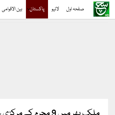
صفحہ اول
لائیو
پاکستان
بین الاقوامی
ملک بھر میں 9 محرم کےمرکزی جلوس روایتی راستوں سے ہوتے ہوئے مقررہ مقامات پرپہنچ کراختتام پذیر