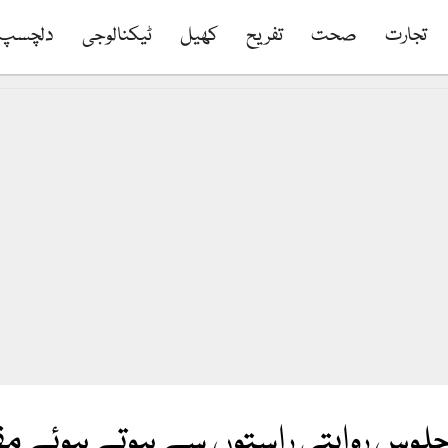
تجارت
صحت
تفریح
کھیل
ٹیکنالوجی
دلچسپ