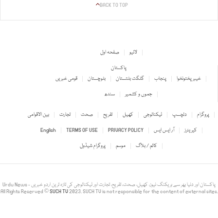
BACK TO TOP
لائیو
صفحہ اول
پاکستان
خیبر پختونخوا
پنجاب
گلگت بلتستان
بلوچستان
قومی خبریں
جموں و کشمیر
سندھ
پروگرام
دلچسپ
ٹیکنالوجی
کھیل
تفریح
صحت
تجارت
بین الاقوامی
کیریئرز
آر ایس ایس
PRIVACY POLICY
TERMS OF USE
English
کالم / بلاگ
موسم
پروگرام شیڈول
Urdu News - پاکستان اور دنیا بھر سے بریکنگ نیوز، کھیل، صحت، تفریح، تجارت اور ٹیکنالوجی کی تازہ ترین اردو خبریں
All Rights Reserved ©
SUCH TV
2023. SUCH TV is not responsible for the content of external sites.