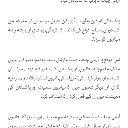
آرمی چیف کا پرتپاک استقبال کیا۔
پاکستانی تارکین وطن نے آپریشن بنیان مرصوص اور معرکہ حق
کے دوران مسلح افواج کی شاندار کارکردگی، بہادری اور پیشہ ورانہ
مہارتوں کو سراہا۔
اس موقع پر آرمی چیف فیلڈ مارشل سید عاصم منیر نے بیرون
ملک مقیم پاکستانیوں کو پاکستان کے سفیر قرار دیتے ہوئے ان
کے اہم اور موثر کردار کی تعریف کی، انہوں نے ترسیلات زر، سرمایہ
کاری اور دیگر شعبوں میں کامیابیوں سمیت اور پاکستان کی
معیشت میں ان کے فعال کردار کا اعتراف کیا۔
آرمی چیف فیلڈ مارشل سید عاصم منیر نے اوور سیز پاکستانیوں
سے اظہار خیال کرتے ہوئے کہا کہ ملکی معیشت میں بیرون