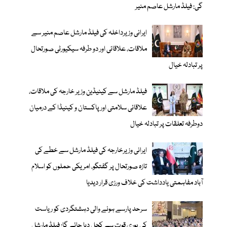
گی: فیلڈ مارشل عاصم منیر
ایرانی وزیرداخلہ کی فیلڈ مارشل عاصم منیر سے
ملاقات، علاقائی اور دو طرفہ سیکیورٹی صورتحال
پر تبادلہ خیال
فیلڈ مارشل سے کینیڈین وزیر خارجہ کی ملاقات،
علاقائی سلامتی اور پاکستان و کینیڈا کے درمیان
دوطرفہ تعلقات پر تبادلہ خیال
ایرانی وزیرخارجہ کی فیلڈ مارشل سے خطے کی
تازہ صورتحال پر گفتگو، امریکی حملوں کو اسلام
آباد مفاہمتی یادداشت کی خلاف ورزی قرار دیدیا
سرحد پارسے ہونے والی دہشتگردی کو ریاست
کی پوری قوت سے کچل دیا جائے گا: فیلڈ مارشل