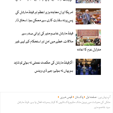
امریکا ایران معاہدہ وزیر اعظم اور فیلڈ مارشل کی
پس پردہ سفارت کاری سے ممکن ہوا، اسحاق ڈار
فیلڈ مارشل عاصم منیر کی ایرانی صدر سے
ملاقات، خطے میں امن اور استحکام کے لیے غیر
متزلزل عزم کا اعادہ
اگرفیلڈ مارشل کی حکمت عملی نہ ہوتی تو شاید
ہم یہاں نہ ہوتے: جے ڈی وینس
آپ یہاں ہیں:
صفحہ اول
پاکستان
قومی خبریں
ملکی کی معیشت میں بیرون ملک مقیم پاکستانیوں کا کردار ہمیشہ فعال رہا ہے، فیلڈ مارشل
سید عاصم منیر