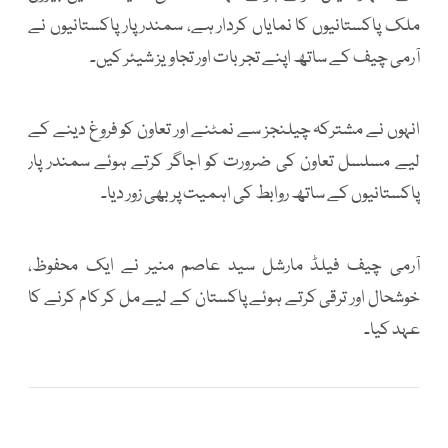
ملک پاکستانیوں کا نمایاں کردار ہے، سمندر پار پاکستانیوں نے
آرمی چیف کے ساتھ اپنے تجربات اور تجاویز شیئر کیں۔
انہوں نے مشترکہ چیلنجز سے نمٹنے اور تعاون کو فروغ دینے کے
لیے مسلسل تعاون کی ضرورت کو اجاگر کرتے ہوئے سمندر پار
پاکستانیوں کے ساتھ روابط کی اہمیت پر بھی زور دیا۔
آرمی چیف فیلڈ مارشل سید عاصم منیر نے ایک محفوظ،
خوشحال اور ترقی کرتے ہوئے پاکستان کے لیے مل کر کام کرنے کا
عہد کیا۔