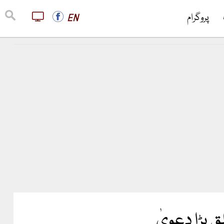
پروگرام
EN
 بڑا دعویٰ