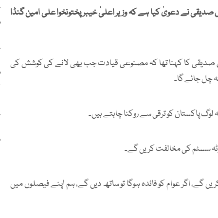
ع
 صدیقی نے دعویٰ کیا ہے کہ وزیر اعلیٰ خیبر پختونخوا علی امین گنڈا
م
ع
بول صدیقی کا کہنا تھا کہ مصنوعی قیادت جب بھی لانے کی کوشش کی
ف
ہ چل جائے گا۔
گ
یہ لوگ پاکستان کو ترقی سے روکنا چاہتے ہیں۔
ع
و
کوٹہ سسٹم کی مخالفت کریں گے۔
ریں گے، اگر عوام کو فائدہ ہوگا تو ساتھ دیں گے، ہم اپنے فیصلوں میں