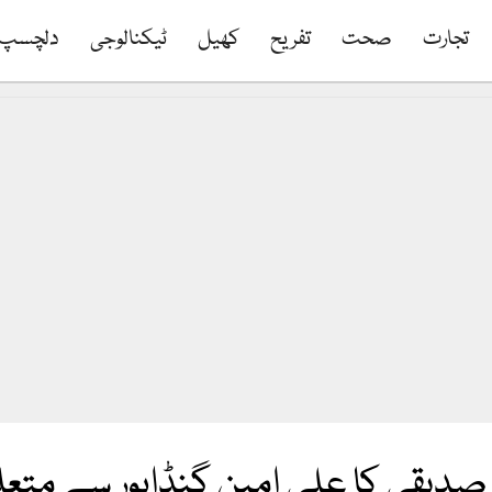
تجارت
صحت
تفریح
کھیل
ٹیکنالوجی
دلچسپ
صدیقی کا علی امین گنڈاپور سے متعلق