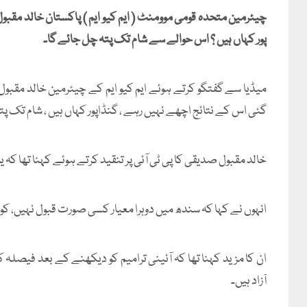
چیئرمین متحدہ قومی موومنٹ ( ایم کیو ایم ) پاکستان خالد مقبول
پور کہاں ہیں ؟ اس حوالے سے شام تک پتہ چل جائے گا۔
میڈیا سے گفتگو کرتے ہوئے ایم کیو ایم کے چیئرمین خالد مق
گئی اس کے نتائج اچھے نہیں رہے ، گنڈاپور کہاں ہیں ، شام تک پت
خالد مقبول صدیقی کا پی ٹی آئی پر تنقید کرتے ہوئے کہنا تھا کہ 
انہوں نے کہا کہ سندھ میں دوہرا معیار کسی صورت قبول نہیں، 
ان کا مزید کہنا تھا کہ آئینی ترامیم کو دیکھنے کے بعد فیصلہ ک
آزاد ہیں۔