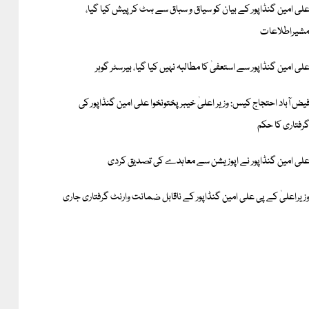
لی امین گنڈاپور کے بیان کو سیاق و سباق سے ہٹ کر پیش کیا گیا،
شیراطلاعات
لی امین گنڈاپور سے استعفیٰ کا مطالبہ نہیں کیا گیا، بیرسٹر گوہر
یض آباد احتجاج کیس: وزیر اعلیٰ خیبر پختونخوا علی امین گنڈاپور کی
رفتاری کا حکم
لی امین گنڈاپور نے اپوزیشن سے معاہدے کی تصدیق کردی
زیراعلیٰ کے پی علی امین گنڈاپور کے ناقابل ضمانت وارنٹ گرفتاری جاری