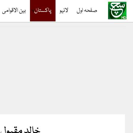
صفحہ اول
لائیو
پاکستان
بین الاقوامی
خالد مقبول 