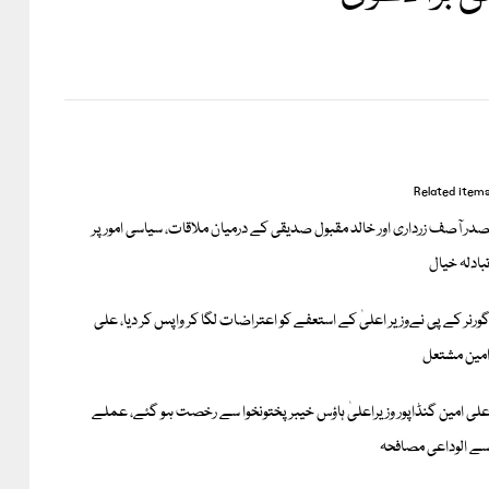
Related item
در آصف زرداری اور خالد مقبول صدیقی کے درمیان ملاقات، سیاسی امور پر
بادلہ خیال
ورنر کے پی نےوزیر اعلیٰ کے استعفے کو اعتراضات لگا کر واپس کر دیا، علی
مین مشتعل
لی امین گنڈاپور وزیراعلیٰ ہاؤس خیبرپختونخوا سے رخصت ہو گئے، عملے
ے الوداعی مصافحہ