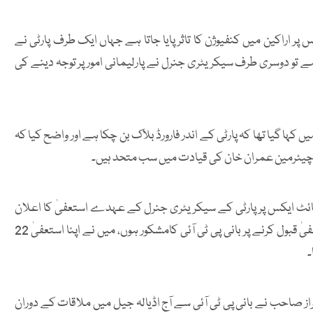
پر اراکین میں کنفیوژن کا تاثر پایا جاتا ہے جہاں ایک طرف پارٹی نے
ہے تو دوسری طرف سیکریٹری جنرل نے پارلیمانی امور پر توجہ دینے کی
ہا گیا تھا کہ پارٹی کے اندر فارورڈ بلاک بن چکا ہے اور واضح کیا کہ
 بانی چیئرمین عمران خان کی قیادت میں سب متحد ہیں۔
ئٹ ایکس پر پارٹی کے سیکریٹری جنرل کے عہدے استعفیٰ کا اعلان
کرتے ہوئے کہا تھا کہ بطور پی ٹی آئی سیکریٹری جنرل میرا استعفیٰ قبول کرنے پر بانی پی ٹی آئی کامشکور ہوں، میں نے اپنا استعفیٰ 22
۔
ز صاحب نے بانی پی ٹی آئی سے آج اڈیالہ جیل میں ملاقات کے دوران