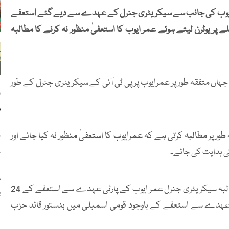
عمرا یوب کی جانب سے سیکریٹری جنرل کے عہدے سے دیے گئے استعفے
پر یوٹرن لیتے ہوئے عمر ایوب کا استعفیٰ منظور نہ کرنے کا مطالبہ
 جہاں متفقہ طور پر عمرایوب پر پی ٹی آئی کے سیکریٹری جنرل کے طور
ا
م
طور پر مطالبہ کرتی ہے کہ عمرایوب کا استعفیٰ منظور نہ کیا جائے اور
ب
کی ہدایت کی جائے۔
ن
س
پی ٹی آئی کی پارلیمانی پارٹی کی جانب سے عمران خان سے مطالبہ سیکریٹری جنرل عمر ایوب کے پارٹی عہدے سے استعفے کے 24
ت
یٰ عہدے سے استعفے کے باوجود قومی اسمبلی میں بدستور قائد حزب