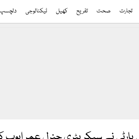
تجارت
صحت
تفریح
کھیل
ٹیکنالوجی
دلچسپ
ی پارٹی نے سیکریٹری جنرل عمر ایوب کا