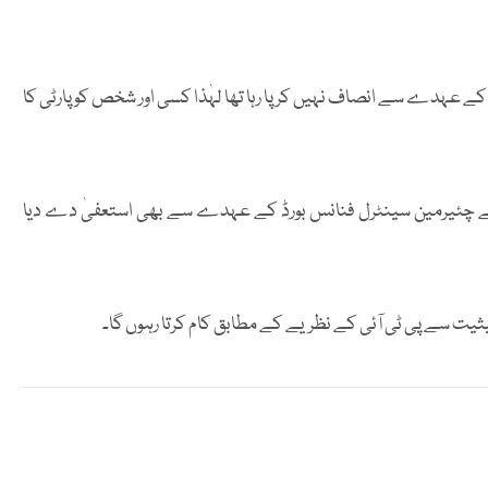
کے عہدے سے انصاف نہیں کر پا رہا تھا لہٰذا کسی اور شخص کو پارٹی کا
 کے چئیرمین سینٹرل فنانس بورڈ کے عہدے سے بھی استعفیٰ دے دیا
یثیت سے پی ٹی آئی کے نظریے کے مطابق کام کرتا رہوں گا۔