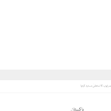
ر ایوب کا استعفیٰ مسترد کردیا
پاکستان