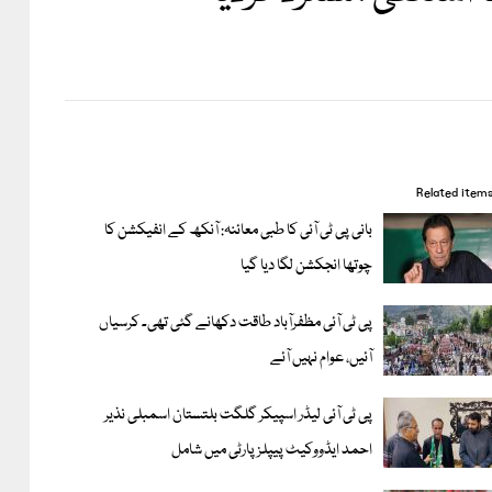
Related item
بانی پی ٹی آئی کا طبی معائنہ: آنکھ کے انفیکشن کا
چوتھا انجکشن لگا دیا گیا
پی ٹی آئی مظفرآباد طاقت دکھانے گئی تھی۔ کرسیاں
آئیں، عوام نہیں آئے
پی ٹی آئی لیڈر اسپیکر گلگت بلتستان اسمبلی نذیر
احمد ایڈووکیٹ پیپلزپارٹی میں شامل