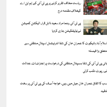
ریاست مخالف تقریر کرنے پر پی ٹی آئی کے ایم این اے
کیخلاف مقدمہ درج
پی ٹی آئی رہنما مراد سعید نااہل قرار، الیکشن کمیشن
نےنوٹیفکیشن جاری کردیا
سلام آباد ہائیکورٹ کا عمران خان کی شفا انٹرنیشنل اسپتال منتقلی سے
تعلق بڑا فیصلہ
انی پی ٹی آئی کی شفا ہسپتال منتقلی کی درخواست پر اعتراضات، عدالت
ے رپورٹ طلب کرلی
ب کا اتفاق عمران خان جیل میں رہیں، خواجہ آصف کی پی ٹی آئی پر سخت
نقید