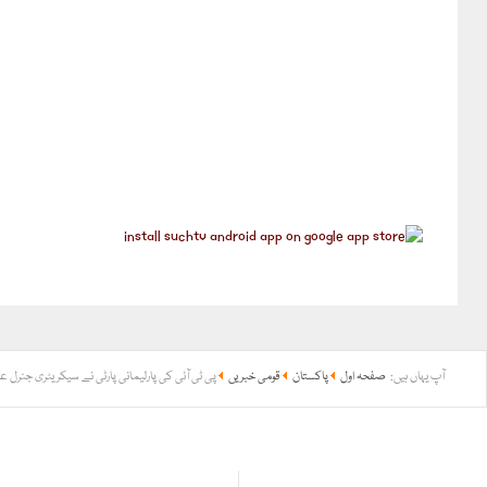
آپ یہاں ہیں:
صفحہ اول
پاکستان
قومی خبریں
پی ٹی آئی کی پارلیمانی پارٹی نے سیکریٹری جنرل عم