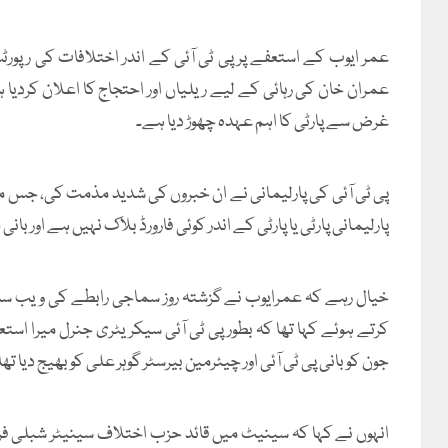
عمر ایوب کے استعفے پر پی ٹی آئی کے اندر اختلافات کی رپورٹس 
عمران خان کی رہائی کے لیے ریلیاں اور احتجاج کا اعلان کردیا 
غرض سے پارٹی کا اہم عہدہ چھوڑ دیا ہے۔
پی ٹی آئی کی پارلیمانی نے ان خبروں کی شدید مذمت کی، جس میں ک
پارلیمانی پارٹی یا پارٹی کے اندر کوئی فارورڈ بلاک نہیں ہے اور
خیال رہے کہ عمرایوب نے گزشتہ روز سماجی رابطے کی ویب سا
جون کو بانی پی ٹی آئی اور چیئرمین بیرسٹر گوہر علی کو بھیج دیا تھا
انہوں نے کہا کہ سینیٹ میں قائد حزب اختلاف سینیٹر شبلی فرا