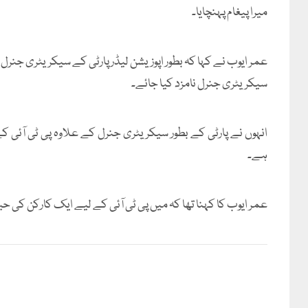
میرا پیغام پہنچایا۔
عمر ایوب نے کہا کہ بطور اپوزیشن لیڈر پارٹی کے سیکریٹری جنرل 
سیکریٹری جنرل نامزد کیا جائے۔
انہوں نے پارٹی کے بطور سیکریٹری جنرل کے علاوہ پی ٹی آئی
ہے۔
عمر ایوب کا کہنا تھا کہ میں پی ٹی آئی کے لیے ایک کارکن کی ح