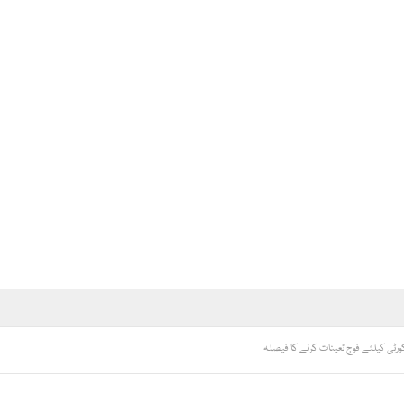
ورٹی کیلئے فوج تعینات کرنے کا فیصلہ