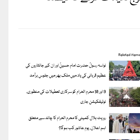
Related item
نواسہ رسولؐ حضرت امام حسینؑ اور ان کے جانثاروں کی
عظیم قربانی کی یاد میں ملک بھر میں جلوس برآمد
9 اور 10 محرم الحرام کو سرکاری تعطیلات کی منظوری،
نوٹیفکیشن جاری
رویت ہلال کمیٹی کا محرم الحرام کا چاند سے متعلق
اہم اعلان، یوم عاشور کب ہوگا؟