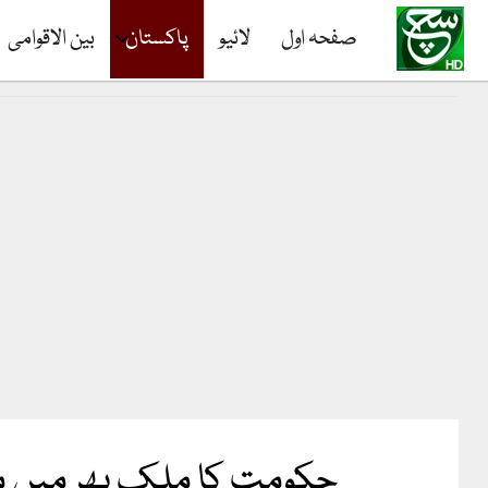
صفحہ اول
لائیو
پاکستان
بین الاقوامی
حکومت کا ملک بھر میں محر