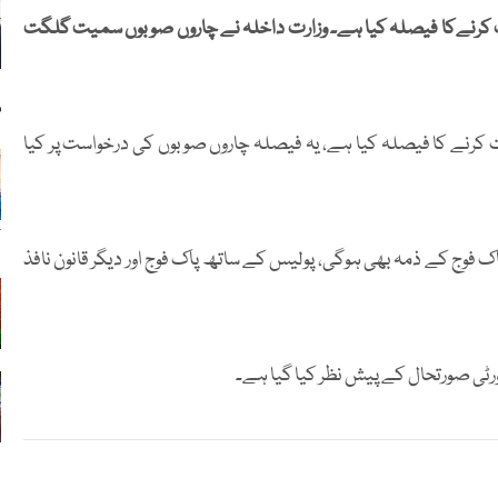
ات کرنےکا فیصلہ کیا ہے۔ وزارت داخلہ نے چاروں صوبوں سمیت گلگت
م
ر میں فوج تعینات کرنے کا فیصلہ کیا ہے، یہ فیصلہ چاروں صوبوں کی درخواست پر کیا
ک
ک فوج کے ذمہ بھی ہوگی، پولیس کے ساتھ پاک فوج اور دیگر قانون نافذ
ٹی صورتحال کے پیش نظر کیا گیا ہے۔