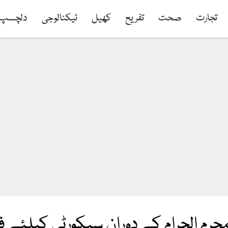
تجارت
صحت
تفریح
کھیل
ٹیکنالوجی
دلچسپ
م الحرام کے دوران سیکورٹی کیلئے ف