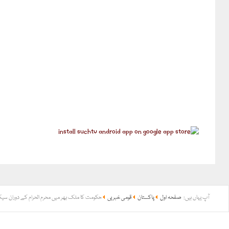
آپ یہاں ہیں:
صفحہ اول
پاکستان
قومی خبریں
حکومت کا ملک بھر میں محرم الحرام کے دوران سیک