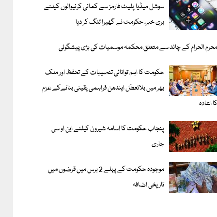
سوشل میڈیا پلیٹ فارمز سے کمائی کرنیوالوں کیلئے
بری خبر، حکومت نے گھیرا تنگ کر دیا
حرم الحرام کے چاند سے متعلق محکمہ موسمیات کی بڑی پیشگوئی
حکومت کا اہم توانائی تنصیبات کے تحفظ اور ملک
بھر میں بلاتعطل ایندھن فراہمی یقینی بنانےکے عزم
ا اعادہ
پنجاب حکومت کا اسامہ شیرون کیلئے این او سی
جاری
موجودہ حکومت کے پہلے 2 برس میں قرضوں میں
تاریخی اضافہ