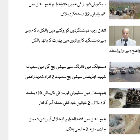
سیکیورٹی فورسز کی خیبر پختونخوا اور بلوچستان میں
کارروائیاں، 32 دہشتگرد ہلاک
افغان رجیم دہشتگردوں کو روکنے میں بالکل ناکام رہی
ہے دہشتگرد کارروائیوں میں بھارت کا ہاتھ بالکل
اضح ہے: وزیراعظم
مستونگ میں فائرنگ سے سیشن جج گن مین سمیت
شہید، ایڈیشنل سیشن جج سمیت 2 افراد شدید زخمی
بلوچستان میں سکیورٹی فورسز کی کارروائی، 10 دہشت
گرد ہلاک، 2 خواتین خودکش حملہ آور گرفتار
بلوچستان میں فتنہ الخوارج کیخلاف آپریشن شعبان
جاری، مزید 2 خارجی ہلاک