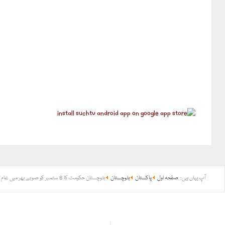
آپ یہاں ہیں:
صفحہ اول
پاکستان
بلوچستان
بلوچستان حکومت کا 6 ستمبر کو صوبے بھر میں عام تعطیل کا اعلان