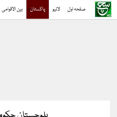
صفحہ اول
لائیو
پاکستان
بین الاقوامی
بلوچستان حکومت کا 6 ستمبر کو صوبے بھر میں ع