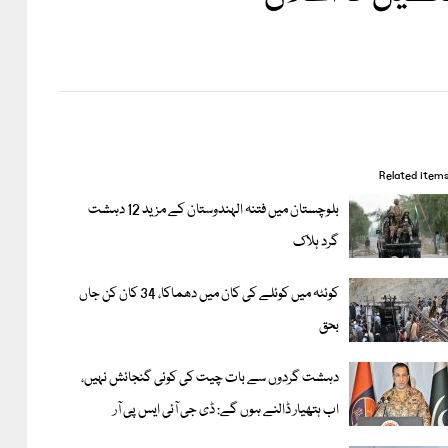
Related item
بلوچستان میں فتنہ الہندوستان کے مزید 12 دہشت
گرد ہلاک
کوئٹہ میں کوئلے کی کان میں دھماکا، 34 کان کن جاں
بحق
دہشت گردوں سے بات چیت کی کوئی گنجائش نہیں،
اب ہتھیار ڈالنے ہوں گے: ڈی جی آئی ایس پی آر