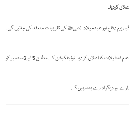
ل کے سلسلے میں کیا گیا، یوم دفاع اور عیدمیلاد النبیﷺ کی تقریبات منعقد کی جائیں گی۔
و
قبل ازیں عید میلاد النبیؐ کے موقع پر سندھ حکومت نے دو روزہ عام تعطیلات کا اعلان کر دیا۔ نوٹیفکیشن کے مطابق 5 اور 6 ستمبر کو
ارے اور دیگر ادارے بند رہیں گے۔