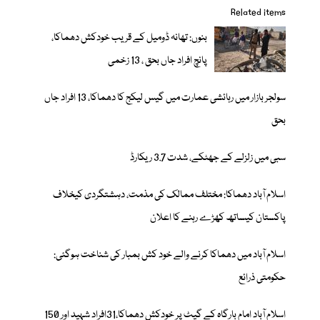
Related items
بنوں: تھانہ ڈومیل کے قریب خودکش دھماکا،
پانچ افراد جاں بحق ، 13 زخمی
سولجر بازار میں رہائشی عمارت میں گیس لیکج کا دھماکا، 13 افراد جاں
بحق
سبی میں زلزلے کے جھٹکے، شدت 3.7 ریکارڈ
اسلام آباد دھماکا: مختلف ممالک کی مذمت، دہشتگردی کیخلاف
پاکستان کیساتھ کھڑے رہنے کا اعلان
اسلام آباد میں دھماکا کرنے والے خود کش بمبار کی شناخت ہوگئی:
حکومتی ذرائع
اسلام آباد امام بارگاہ کے گیٹ پر خودکش دھماکا،31افراد شہید اور 150