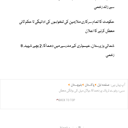
سے زائد زخمی
حکومت کا تمام سرکاری ملازمین کی تنخواہوں کی ادائیگی تا حکم ثانی
معطل کرنے کا اعلان
شمالی وزیرستان، عیسوٹری کے مدرسے میں دھماکا، 2 بچے شہید، 8
زخمی
آپ یہاں ہیں:
صفحہ اول
پاکستان
بلوچستان
سبی: ریلوے ٹریک پر دھماکا، بولان میل کی روانگی معطل
BACK TO TOP
لائیو
صفحہ اول