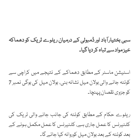
سبی بختیار آباد اور ڈمبولی کے درمیان ریلوے ٹریک کو دھماکہ
خیز مواد سے تباہ کر دیا گیا۔
اسٹیشن ماسٹر کے مطابق دھماکے کے نتیجے میں کراچی سے
کوئٹہ جانے والی بولان میل نشانہ بنی، بولان میل کی بوگی نمبر 7
کو جزوی نقصان پہنچا۔
ریلوے حکام کے مطابق کوئٹہ کی جانب جانے والی ٹریک کی
کلئیرنس کا عمل جاری ہے، کلئیرنس کا عمل مکمل ہونے کے
بعد کوئٹہ کے بعد بولان میل کوروانہ کیا جائے گا۔