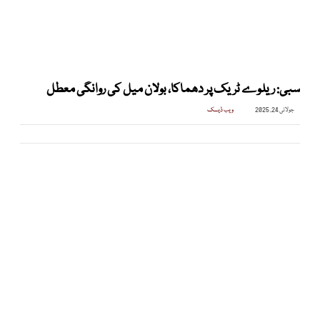
سبی: ریلوے ٹریک پر دھماکا، بولان میل کی روانگی معطل
جولائی 24, 2025
ویب ڈیسک