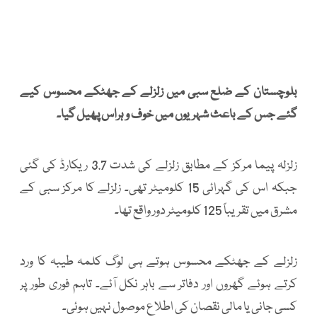
بلوچستان کے ضلع سبی میں زلزلے کے جھٹکے محسوس کیے
گئے جس کے باعث شہریوں میں خوف و ہراس پھیل گیا۔
زلزلہ پیما مرکز کے مطابق زلزلے کی شدت 3.7 ریکارڈ کی گئی
جبکہ اس کی گہرائی 15 کلومیٹر تھی۔ زلزلے کا مرکز سبی کے
مشرق میں تقریباً 125 کلومیٹر دور واقع تھا۔
زلزلے کے جھٹکے محسوس ہوتے ہی لوگ کلمہ طیبہ کا ورد
کرتے ہوئے گھروں اور دفاتر سے باہر نکل آئے۔ تاہم فوری طور پر
کسی جانی یا مالی نقصان کی اطلاع موصول نہیں ہوئی۔