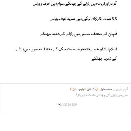
گوادر اور تربت میں زلزلے کے جھٹکے، عوام میں خوف و ہراس
5.5 شدت کا زلزلہ، لوگوں میں شدید خوف وہراس
فلپائن کے مختلف حصوں میں زلزلے کے شدید جھٹکے
اسلام آباد اور خیبر پختونخواہ سمیت ملک کے مختلف حصوں میں زلزلے
کے شدید جھٹکے
آپ یہاں ہیں:
صفحہ اول
پاکستان
بلوچستان
سبی میں زلزلے کے جھٹکے، شدت 3.7 ریکارڈ
BACK TO TOP