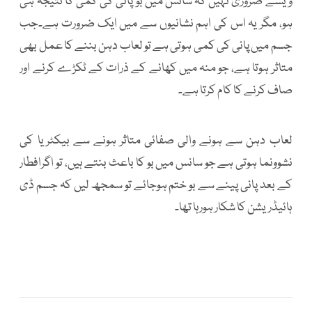
ویسے ضروری نہیں کہ سانس میں بو پانی کی کمی کا نتیجہ ہی
ہو، مگر یہ اس کی اہم نشانیوں سے میں ایک ضرورت ہے۔جب
جسم میں پانی کی کمی ہوتی ہے تو لعاب دہن بننے کا عمل بھی
متاثر ہوتا ہے، جو منہ میں کھانے کے ذرات کے ٹکڑے کرنے اور
صاف کرنے کا کام کرتا ہے۔
لعاب دہن سے ہونے والی صفائی متاثر ہونے سے بیکٹریا کی
نشوونما ہوتی ہے جو سانس میں بو کا باعث بنتے ہیں، تو اگرافطار
کے بعد پانی پینے سے بو ختم ہوجائے تو سمجھ لیں کہ جسم ڈی
ہائیڈریشن کا شکار ہورہا تھا۔