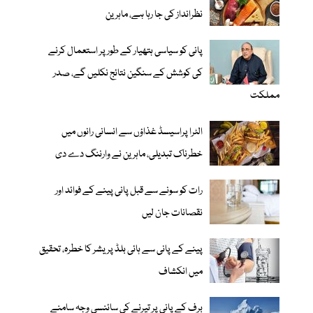
نظرانداز کی جا رہا ہے، ماہرین
پانی کو سیاسی ہتھیار کے طور پر استعمال کرنے
کی کوشش کے سنگین نتائج نکلیں گے، صدر
مملکت
الٹرا پراسیسڈ غذاؤں سے انسانی رانوں میں
خطرناک تبدیلی، ماہرین نے وارننگ دے دی
رات کو سونے سے قبل پانی پینے کے فوائد اور
نقصانات جان لیں
پینے کے پانی سے ہائی بلڈ پریشر کا خطرہ، تحقیق
میں انکشاف
برف کے پانی پر تیرنے کی سائنسی وجہ سامنے