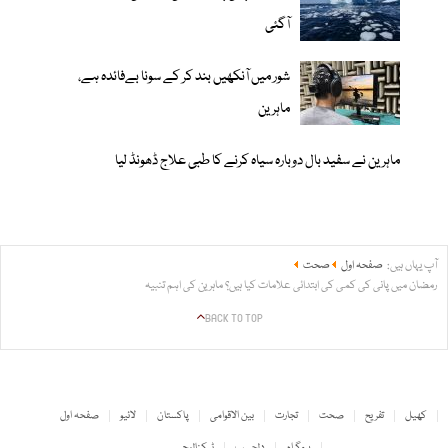
آگئی
شور میں آنکھیں بند کر کے سونا بےفائدہ ہے،
ماہرین
ماہرین نے سفید بال دوبارہ سیاہ کرنے کا طبی علاج ڈھونڈ لیا
آپ یہاں ہیں:
صفحہ اول
صحت
رمضان میں پانی کی کمی کی ابتدائی علامات کیا ہیں؟ ماہرین کی اہم تنبیہ
BACK TO TOP
کھیل
تفریح
صحت
تجارت
بین الاقوامی
پاکستان
لائیو
صفحہ اول
پروگرام
دلچسپ
ٹیکنالوجی