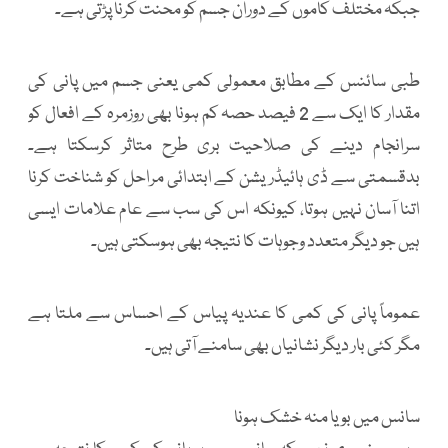
جبکہ مختلف کاموں کے دوران جسم کو محنت کرنا پڑتی ہے۔
طبی سائنس کے مطابق معمولی کمی یعنی جسم میں پانی کی
مقدار کا ایک سے 2 فیصد حصہ کم ہونا بھی روزمرہ کے افعال کو
سرانجام دینے کی صلاحیت بری طرح متاثر کرسکتا ہے۔
بدقسمتی سے ڈی ہائیڈریشن کے ابتدائی مراحل کو شناخت کرنا
اتنا آسان نہیں ہوتا، کیونکہ اس کی سب سے عام علامات ایسی
ہیں جو دیگر متعدد وجوہات کا نتیجہ بھی ہوسکتی ہیں۔
عموماً پانی کی کمی کا عندیہ پیاس کے احساس سے ملتا ہے
مگر کئی بار دیگر نشانیاں بھی سامنے آتی ہیں۔
سانس میں بو یا منہ خشک ہونا